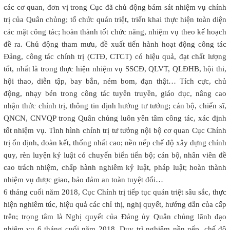
các cơ quan, đơn vị trong Cục đã chủ động bám sát nhiệm vụ chính
trị của Quân chủng; tổ chức quán triệt, triển khai thực hiện toàn diện
các mặt công tác; hoàn thành tốt chức năng, nhiệm vụ theo kế hoạch
đề ra. Chủ động tham mưu, đề xuất tiến hành hoạt động công tác
Đảng, công tác chính trị (CTĐ, CTCT) có hiệu quả, đạt chất lượng
tốt, nhất là trong thực hiện nhiệm vụ SSCĐ, QLVT, QLĐHB, hội thi,
hội thao, diễn tập, bay bắn, ném bom, đạn thật… Tích cực, chủ
động, nhạy bén trong công tác tuyên truyền, giáo dục, nâng cao
nhận thức chính trị, thông tin định hướng tư tưởng; cán bộ, chiến sĩ,
QNCN, CNVQP trong Quân chủng luôn yên tâm công tác, xác định
tốt nhiệm vụ. Tình hình chính trị tư tưởng nội bộ cơ quan Cục Chính
trị ổn định, đoàn kết, thống nhất cao; nền nếp chế độ xây dựng chính
quy, rèn luyện kỷ luật có chuyển biến tiến bộ; cán bộ, nhân viên đề
cao trách nhiệm, chấp hành nghiêm kỷ luật, pháp luật; hoàn thành
nhiệm vụ được giao, bảo đảm an toàn tuyệt đối…
6 tháng cuối năm 2018, Cục Chính trị tiếp tục quán triệt sâu sắc, thực
hiện nghiêm túc, hiệu quả các chỉ thị, nghị quyết, hướng dẫn của cấp
trên; trọng tâm là Nghị quyết của Đảng ủy Quân chủng lãnh đạo
nhiệm vụ 6 tháng cuối năm 2018. Duy trì nghiêm nền nếp, chế độ