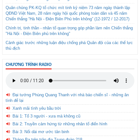
Quân chủng PK-KQ tổ chức mít tinh kỷ niệm 73 năm ngày thành lập
QĐND Việt Nam, 28 năm ngày hội quốc phòng toàn dân và 45 năm
Chiến thắng “Hà Nội - Điện Biên Phủ trên không” (12-1972 / 12-2017)
Chính trị, tinh thần - nhân tố quan trọng góp phần làm nên Chiến thắng
"Hà Nội - Điện Biên phủ trên không"
Cảnh giác trước những luận điệu chống phá Quân đội của các thế lực
thù địch
CHƯƠNG TRÌNH RADIO
Đại tướng Phùng Quang Thanh với nhà báo chiến sĩ - những ân
tình để lại
Xanh mãi tình yêu bầu trời
Bài 1: Tổ 3 người - xưa mà không cũ
Bài 2: Truyền cảm hứng từ những nhân tố điển hình
Bài 3: Nối dài mơ ước tân binh
Tháng Ba trên trận địa Trung đoàn 218