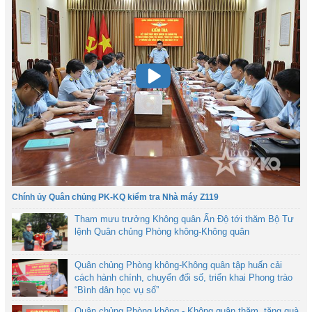
Chính ủy Quân chủng PK-KQ kiểm tra Nhà máy Z119
Tham mưu trưởng Không quân Ấn Độ tới thăm Bộ Tư
lệnh Quân chủng Phòng không-Không quân
Quân chủng Phòng không-Không quân tập huấn cải
cách hành chính, chuyển đổi số, triển khai Phong trào
“Bình dân học vụ số”
Quân chủng Phòng không - Không quân thăm, tặng quà