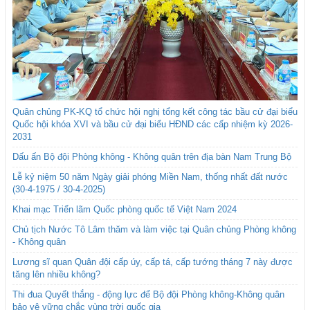
Quân chủng PK-KQ tổ chức hội nghị tổng kết công tác bầu cử đại biểu
Quốc hội khóa XVI và bầu cử đại biểu HĐND các cấp nhiệm kỳ 2026-
2031
Dấu ấn Bộ đội Phòng không - Không quân trên địa bàn Nam Trung Bộ
Lễ kỷ niệm 50 năm Ngày giải phóng Miền Nam, thống nhất đất nước
(30-4-1975 / 30-4-2025)
Khai mạc Triển lãm Quốc phòng quốc tế Việt Nam 2024
Chủ tịch Nước Tô Lâm thăm và làm việc tại Quân chủng Phòng không
- Không quân
Lương sĩ quan Quân đội cấp úy, cấp tá, cấp tướng tháng 7 này được
tăng lên nhiều không?
Thi đua Quyết thắng - động lực để Bộ đội Phòng không-Không quân
bảo vệ vững chắc vùng trời quốc gia