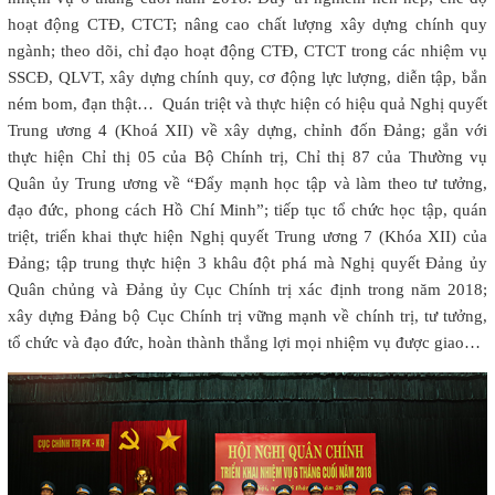
hoạt động CTĐ, CTCT; nâng cao chất lượng xây dựng chính quy
ngành; theo dõi, chỉ đạo hoạt động CTĐ, CTCT trong các nhiệm vụ
SSCĐ, QLVT, xây dựng chính quy, cơ động lực lượng, diễn tập, bắn
ném bom, đạn thật…
Quán triệt và thực hiện có hiệu quả Nghị quyết
Trung ương 4 (Khoá XII) về xây dựng, chỉnh đốn Đảng; gắn với
thực hiện Chỉ thị 05 của Bộ Chính trị, Chỉ thị 87 của Thường vụ
Quân ủy Trung ương về “Đẩy mạnh học tập và làm theo tư tưởng,
đạo đức, phong cách Hồ Chí Minh”; tiếp tục tổ chức học tập, quán
triệt, triển khai thực hiện Nghị quyết Trung ương 7 (Khóa XII) của
Đảng; tập trung thực hiện 3 khâu đột phá mà Nghị quyết Đảng ủy
Quân chủng và Đảng ủy Cục Chính trị xác định trong năm 2018;
xây dựng Đảng bộ Cục Chính trị vững mạnh về chính trị, tư tưởng,
tổ chức và đạo đức, hoàn thành thắng lợi mọi nhiệm vụ được giao…