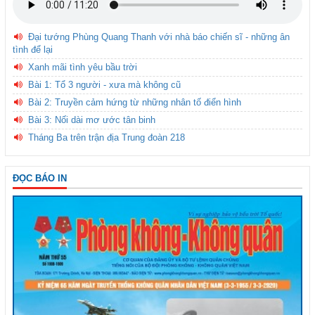
Đại tướng Phùng Quang Thanh với nhà báo chiến sĩ - những ân
tình để lại
Xanh mãi tình yêu bầu trời
Bài 1: Tổ 3 người - xưa mà không cũ
Bài 2: Truyền cảm hứng từ những nhân tố điển hình
Bài 3: Nối dài mơ ước tân binh
Tháng Ba trên trận địa Trung đoàn 218
ĐỌC BÁO IN