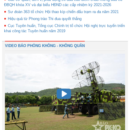
ĐBQH khóa XV và đại biểu HĐND các cấp nhiệm kỳ 2021-2026
Sư đoàn 363 tổ chức Hội thao kíp chiến đấu trạm ra đa năm 2021
Hiệu quả từ Phong trào Thi đua quyết thắng
Cục Tuyên huấn, Tổng cục Chính trị tổ chức Hội nghị trực tuyến triển
khai công tác Tuyên huấn năm 2019
VIDEO BÁO PHÒNG KHÔNG - KHÔNG QUÂN