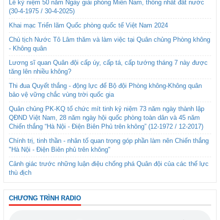
Lễ kỷ niệm 50 năm Ngày giải phóng Miền Nam, thống nhất đất nước
(30-4-1975 / 30-4-2025)
Khai mạc Triển lãm Quốc phòng quốc tế Việt Nam 2024
Chủ tịch Nước Tô Lâm thăm và làm việc tại Quân chủng Phòng không
- Không quân
Lương sĩ quan Quân đội cấp úy, cấp tá, cấp tướng tháng 7 này được
tăng lên nhiều không?
Thi đua Quyết thắng - động lực để Bộ đội Phòng không-Không quân
bảo vệ vững chắc vùng trời quốc gia
Quân chủng PK-KQ tổ chức mít tinh kỷ niệm 73 năm ngày thành lập
QĐND Việt Nam, 28 năm ngày hội quốc phòng toàn dân và 45 năm
Chiến thắng “Hà Nội - Điện Biên Phủ trên không” (12-1972 / 12-2017)
Chính trị, tinh thần - nhân tố quan trọng góp phần làm nên Chiến thắng
"Hà Nội - Điện Biên phủ trên không"
Cảnh giác trước những luận điệu chống phá Quân đội của các thế lực
thù địch
CHƯƠNG TRÌNH RADIO