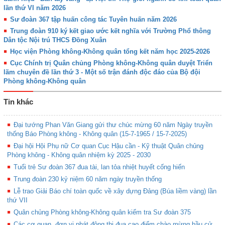
lần thứ VI năm 2026
Sư đoàn 367 tập huấn công tác Tuyên huấn năm 2026
Trung đoàn 910 ký kết giao ước kết nghĩa với Trường Phổ thông
Dân tộc Nội trú THCS Đồng Xuân
Học viện Phòng không-Không quân tổng kết năm học 2025-2026
Cục Chính trị Quân chủng Phòng không-Không quân duyệt Triển
lãm chuyên đề lần thứ 3 - Một số trận đánh độc đáo của Bộ đội
Phòng không-Không quân
Tin khác
Đại tướng Phan Văn Giang gửi thư chúc mừng 60 năm Ngày truyền
thống Báo Phòng không - Không quân (15-7-1965 / 15-7-2025)
Đại hội Hội Phụ nữ Cơ quan Cục Hậu cần - Kỹ thuật Quân chủng
Phòng không - Không quân nhiệm kỳ 2025 - 2030
Tuổi trẻ Sư đoàn 367 đua tài, lan tỏa nhiệt huyết cống hiến
Trung đoàn 230 kỷ niệm 60 năm ngày truyền thống
Lễ trao Giải Báo chí toàn quốc về xây dựng Đảng (Búa liềm vàng) lần
thứ VII
Quân chủng Phòng không-Không quân kiểm tra Sư đoàn 375
Các cơ quan, đơn vị phát động thi đua cao điểm chào mừng bầu cử