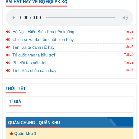
BÀI HÁT HAY VỀ BỘ ĐỘI PK-KQ
Hà Nội - Điện Biên Phủ trên không
Tải về
Chiến sĩ Ra đa trên chốt biên thùy
Tải về
Tên lửa ta đánh rất hay
Tải về
Tổ quốc trao ta bầu trời
Tải về
Phi đội ta xuất kích
Tải về
Tình Bác chắp cánh bay
Tải về
THỜI TIẾT
TỈ GIÁ
QUÂN CHỦNG - QUÂN KHU
Quân khu 1