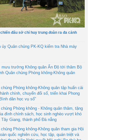
 chiến đấu sở chỉ huy trung đoàn ra đa cảnh
h ủy Quân chủng PK-KQ kiểm tra Nhà máy
 mưu trưởng Không quân Ấn Độ tới thăm Bộ
ệnh Quân chủng Phòng không-Không quân
 chủng Phòng không-Không quân tập huấn cải
hành chính, chuyển đổi số, triển khai Phong
“Bình dân học vụ số”
 chủng Phòng không - Không quân thăm, tặng
ia đình chính sách, học sinh nghèo vượt khó
ã Tây Giang, thành phố Đà nẵng
 chủng Phòng không-Không quân tham gia Hội
toàn quốc nghiên cứu, học tập, quán triệt và