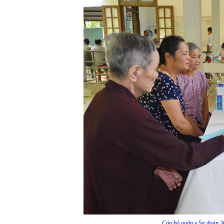
Cán bộ quân y Sư đoàn 3