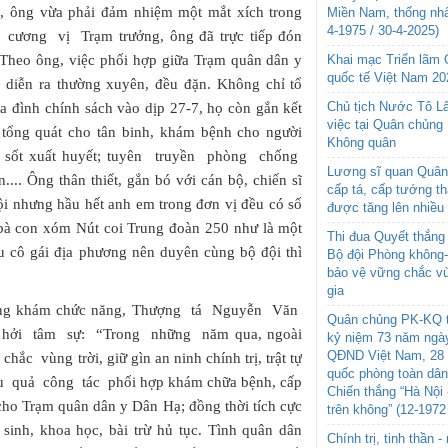
c, ông vừa phải đảm nhiệm một mắt xích trong
Miền Nam, thống nhấ
4-1975 / 30-4-2025)
ương vị Trạm trưởng, ông đã trực tiếp đón
Khai mạc Triển lãm
 Theo ông, việc phối hợp giữa Trạm quân dân y
quốc tế Việt Nam 20
diễn ra thường xuyên, đều đặn. Không chỉ tổ
Chủ tịch Nước Tô L
a đình chính sách vào dịp 27-7, họ còn gắn kết
việc tại Quân chủng
 tổng quát cho tân binh, khám bệnh cho người
Không quân
 sốt xuất huyết; tuyên truyền phòng chống
Lương sĩ quan Quân 
n.... Ông thân thiết, gắn bó với cán bộ, chiến sĩ
cấp tá, cấp tướng t
i nhưng hầu hết anh em trong đơn vị đều có số
được tăng lên nhiều
i, bà con xóm Nút coi Trung đoàn 250 như là một
Thi đua Quyết thắng 
u cô gái địa phương nên duyên cùng bộ đội thì
Bộ đội Phòng không
bảo vệ vững chắc vù
gia
hòng khám chức năng, Thượng tá Nguyễn Văn
Quân chủng PK-KQ t
hởi tâm sự: “Trong những năm qua, ngoài
kỷ niệm 73 năm ngày
QĐND Việt Nam, 28 
c vùng trời, giữ gìn an ninh chính trị, trật tự
quốc phòng toàn dâ
iệu quả công tác phối hợp khám chữa bệnh, cấp
Chiến thắng “Hà Nội 
ế cho Trạm quân dân y Dân Hạ; đồng thời tích cực
trên không” (12-1972
inh, khoa học, bài trừ hủ tục. Tình quân dân
Chính trị, tinh thần 