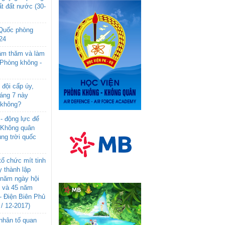
t đất nước (30-
 Quốc phòng
24
âm thăm và làm
 Phòng không -
đội cấp úy,
háng 7 này
 không?
- động lực để
-Không quân
ng trời quốc
ổ chức mít tinh
 thành lập
năm ngày hội
n và 45 năm
- Điện Biên Phủ
 / 12-2017)
- nhân tố quan