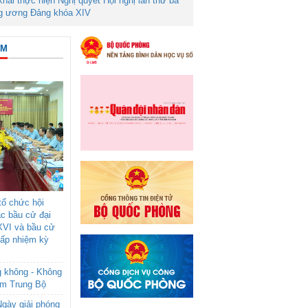
 khai thực hiện Nghị quyết Hội nghị lần thứ ba
g ương Đảng khóa XIV
ÂM
ổ chức hội
ác bầu cử đại
XVI và bầu cử
cấp nhiệm kỳ
g không - Không
am Trung Bộ
gày giải phóng