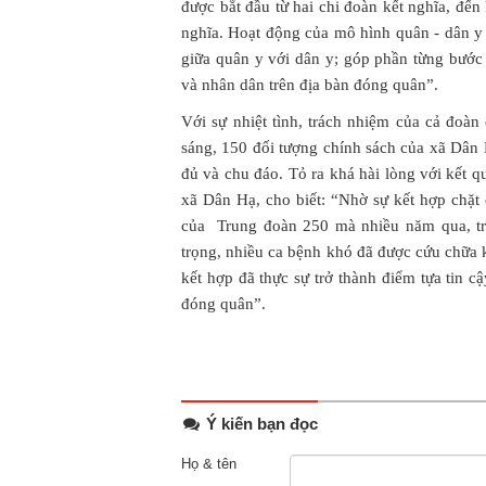
được bắt đầu từ hai chi đoàn kết nghĩa, đến 
nghĩa. Hoạt động của mô hình quân - dân y 
giữa quân y với dân y; góp phần từng bước
và nhân dân trên địa bàn đóng quân”.
Với sự nhiệt tình, trách nhiệm của cả đoàn c
sáng, 150 đối tượng chính sách của xã Dân
đủ và chu đáo. Tỏ ra khá hài lòng với kết
xã Dân Hạ, cho biết: “Nhờ sự kết hợp chặ
của Trung đoàn 250 mà nhiều năm qua, tr
trọng, nhiều ca bệnh khó đã được cứu chữa 
kết hợp đã thực sự trở thành điểm tựa tin c
đóng quân”.
Ý kiến bạn đọc
Họ & tên