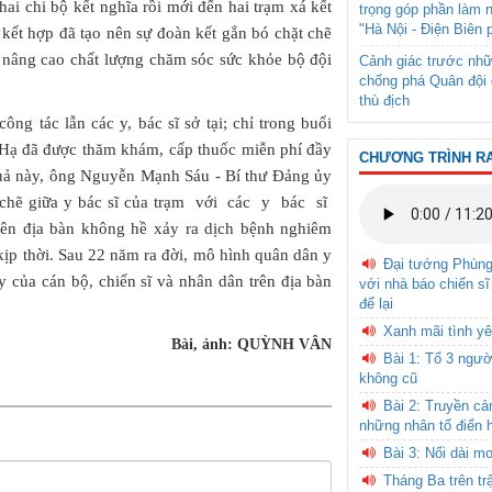
hai chi bộ kết nghĩa rồi mới đến hai trạm xá kết
trọng góp phần làm 
"Hà Nội - Điện Biên 
kết hợp đã tạo nên sự đoàn kết gắn bó chặt chẽ
 nâng cao chất lượng chăm sóc sức khỏe bộ đội
Cảnh giác trước nhữ
chống phá Quân đội 
thù địch
ông tác lẫn các y, bác sĩ sở tại; chỉ trong buổi
 Hạ đã được thăm khám, cấp thuốc miễn phí đầy
CHƯƠNG TRÌNH R
 quả này, ông Nguyễn Mạnh Sáu - Bí thư Đảng ủy
t chẽ giữa y bác sĩ của trạm với các y bác sĩ
ên địa bàn không hề xảy ra dịch bệnh nghiêm
kịp thời. Sau 22 năm ra đời, mô hình quân dân y
Đại tướng Phùn
ậy của cán bộ, chiến sĩ và nhân dân trên địa bàn
với nhà báo chiến sĩ
để lại
Xanh mãi tình yê
Bài, ảnh: QUỲNH VÂN
Bài 1: Tổ 3 ngườ
không cũ
Bài 2: Truyền c
những nhân tố điển 
Bài 3: Nối dài m
Tháng Ba trên tr