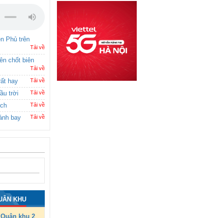
ên Phủ trên
Tải về
rên chốt biên
Tải về
rất hay
Tải về
ầu trời
Tải về
ích
Tải về
ánh bay
Tải về
UÂN KHU
Quân khu 2