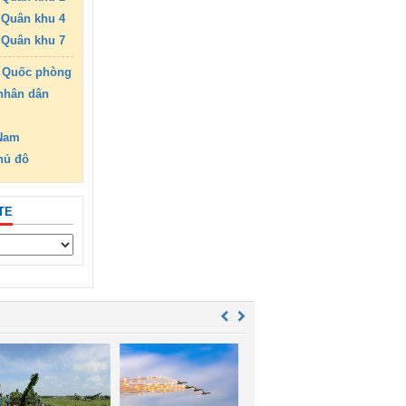
Quân khu 4
Quân khu 7
 Quốc phòng
nhân dân
 Nam
hủ đô
TE