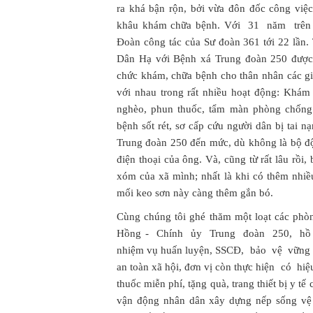
ra khá bận rộn, bởi vừa đôn đốc công việ
khâu khám chữa bệnh. Với 31 năm trên c
Đoàn công tác của Sư đoàn 361 tới 22 lần.
Dân Hạ với Bệnh xá Trung đoàn 250 được 
chức khám, chữa bệnh cho thân nhân các gi
với nhau trong rất nhiều hoạt động: Khám
nghèo, phun thuốc, tẩm màn phòng chống
bệnh sốt rét, sơ cấp cứu người dân bị tai nạ
Trung đoàn 250 đến mức, dù không là bộ độ
điện thoại của ông. Và, cũng từ rất lâu rồ
xóm của xã mình; nhất là khi có thêm nhiề
mối keo sơn này càng thêm gắn bó.
Cùng chúng tôi ghé thăm một loạt các p
Hồng - Chính ủy Trung đoàn 250, hồ 
nhiệm vụ huấn luyện, SSCĐ, bảo vệ vững chắ
an toàn xã hội, đơn vị còn thực hiện có h
thuốc miễn phí, tặng quà, trang thiết bị y t
vận động nhân dân xây dựng nếp sống vệ s