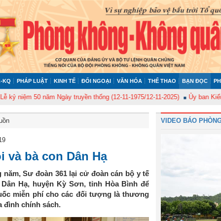
-KQ
PHÁP LUẬT
KINH TẾ
ĐỐI NGOẠI
VĂN HÓA
THỂ THAO
BẠN ĐỌC
PH
iệm 50 năm Ngày truyền thống (12-11-1975/12-11-2025)
Ủy ban Kiểm tra Q
buồn
VIDEO BÁO PHÒNG
19
ội và bà con Dân Hạ
g năm, Sư đoàn 361 lại cử đoàn cán bộ y tế
 Dân Hạ, huyện Kỳ Sơn, tỉnh Hòa Bình để
uốc miễn phí cho các đối tượng là thương
a đình chính sách.