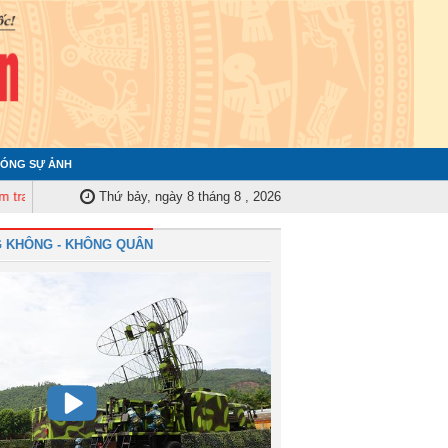
ÓNG SỰ ẢNH
uân ủy Trung ương tập huấn nghiệp vụ công tác kiểm tra, giám sát năm 202
Thứ bảy, ngày 8 tháng 8 , 2026
 KHÔNG - KHÔNG QUÂN