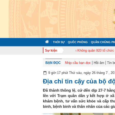
THỜI SỰ
QUỐC PHÒNG
QUÂN CHỦNG PK
ức tập huấn cán bộ năm 2026
Sự kiện
Trung đoàn Không quân 920 tổ chức Lễ kỷ n
BẠN ĐỌC
Nhịp cầu bạn đọc
Hồi âm
Tin 
9 giờ:17 phút Thứ sáu, ngày 26 tháng 7 , 20
Địa chỉ tin cậy của bộ đ
Đã thành thông lệ, cứ đến dịp 27-7 hằn
lên với Trạm quân dân y kết hợp ở xã
khám bệnh, tư vấn sức khỏe và cấp th
binh, bệnh binh và thân nhân của các gi