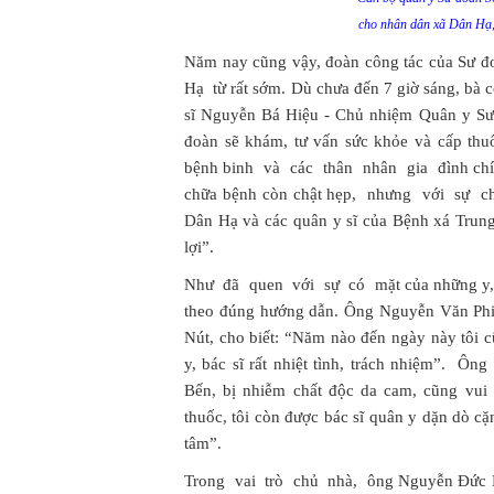
cho nhân dân xã Dân Hạ,
Năm nay cũng vậy, đoàn công tác của Sư 
Hạ từ rất sớm. Dù chưa đến 7 giờ sáng, bà c
sĩ Nguyễn Bá Hiệu - Chủ nhiệm Quân y Sư 
đoàn sẽ khám, tư vấn sức khỏe và cấp thu
bệnh binh và các thân nhân gia đình ch
chữa bệnh còn chật hẹp, nhưng với sự ch
Dân Hạ và các quân y sĩ của Bệnh xá Trung
lợi”.
Như đã quen với sự có mặt của những y, 
theo đúng hướng dẫn. Ông Nguyễn Văn Phi
Nút, cho biết: “Năm nào đến ngày này tôi c
y, bác sĩ rất nhiệt tình, trách nhiệm”.
Bến, bị nhiễm chất độc da cam, cũng vui
thuốc, tôi còn được bác sĩ quân y dặn dò cặ
tâm”.
Trong vai trò chủ nhà, ông Nguyễn Đức H