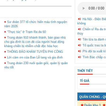
Hà Nội - Điện Bi
Sư đoàn 377 tổ chức hiến máu tình nguyện
không
năm 2026
Chiến sĩ Ra đa t
“Thực túc” ở Trạm Ra đa 60
thùy
Trung đoàn 910 khánh thành, bàn giao nhà
Tên lửa ta đánh 
cho gia đình là con đẻ của người hoạt động
Tổ quốc trao ta b
kháng chiến bị nhiễm chất độc hóa học
Phi đội ta xuất k
THÔNG BÁO KHÁM TUYỂN PHI CÔNG
Tình Bác chắp c
Lời cảm ơn của Ban Lễ tang và gia đình
Trung đoàn 230 nuôi quân giỏi, quản lý quân
nhu tốt
THỜI TIẾT
TỈ GIÁ
QUÂN CHỦNG - Q
Quân khu 1