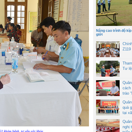
Nâng cao trình độ kíp
giới
Chín
Z119
Tham
Tư l
Quân
cách 
trào 
Quân
quà g
tại x
Quân
nghị 
61 khám bệnh, tư vấn sức khỏe