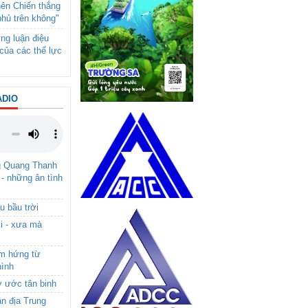
nên Chiến thắng
phủ trên không"
ng luận điệu
của các thế lực
ADIO
g Quang Thanh
 - những ân tình
u bầu trời
i - xưa mà
ảm hứng từ
hình
ơ ước tân binh
ận địa Trung