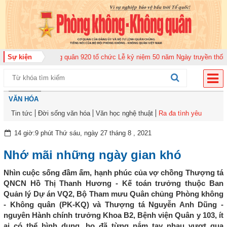
Trung đoàn Không quân 920 tổ chức Lễ kỷ niệm 50 năm Ngày truyền thống (1
Sự kiện
VĂN HÓA
Tin tức
Đời sống văn hóa
Văn học nghệ thuật
Ra đa tình yêu
14 giờ:9 phút Thứ sáu, ngày 27 tháng 8 , 2021
Nhớ mãi những ngày gian khó
Nhìn cuộc sống đầm ấm, hạnh phúc của vợ chồng Thượng tá
QNCN Hồ Thị Thanh Hương - Kế toán trưởng thuộc Ban
Quản lý Dự án VQ2, Bộ Tham mưu Quân chủng Phòng không
- Không quân (PK-KQ) và Thượng tá Nguyễn Anh Dũng -
nguyên Hành chính trưởng Khoa B2, Bệnh viện Quân y 103, ít
ai có thể hình dung, họ đã từng nắm tay nhau vượt qua