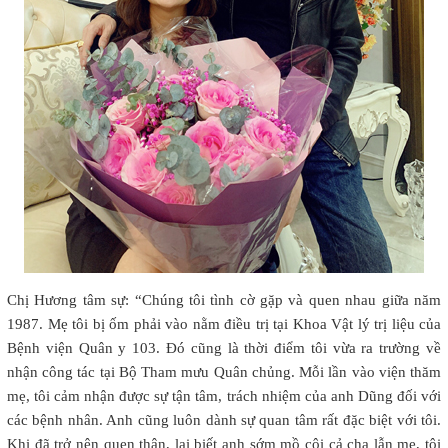
Chị Hương tâm sự: “Chúng tôi tình cờ gặp và quen nhau giữa năm
1987. Mẹ tôi bị ốm phải vào nằm điều trị tại Khoa Vật lý trị liệu của
Bệnh viện Quân y 103. Đó cũng là thời điểm tôi vừa ra trường về
nhận công tác tại Bộ Tham mưu Quân chủng. Mỗi lần vào viện thăm
mẹ, tôi cảm nhận được sự tận tâm, trách nhiệm của anh Dũng đối với
các bệnh nhân. Anh cũng luôn dành sự quan tâm rất đặc biệt với tôi.
Khi đã trở nên quen thân, lại biết anh sớm mồ côi cả cha lẫn mẹ, tôi