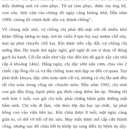
thấy thương anh và cảm phục. Từ sự cảm phục, được mẹ ủng hộ,
vun vào, tình cảm của chúng tôi ngày càng khăng khít. Đầu năm
1989, chúng tôi chính thức nên vợ, thành chồng”.
Về chung một nhà, vợ chồng chị phải đối mặt với rất nhiều khó
khăn: Đồng lương eo hẹp, nơi ăn chốn ở tạm bợ, nay mượn chỗ này,
mai lại phải chuyển chỗ kia. Khi được trên cấp đất, vợ chồng chị
mừng lắm. Họ tranh thủ ngày nghỉ, giờ nghỉ đi xin sỉ than về đóng
gạch ba banh. Cứ cần mẫn như vậy cho đến khi đủ gạch xây căn nhà
cấp 4 khoảng 14m2. Hằng ngày, chị dậy sớm nấu cơm, chia vào 2
chiếc cặp lồng rồi cả vợ lẫn chồng mau mải đạp xe đến cơ quan. Tuy
phải thức khuya, dậy sớm mưu sinh vất vả, nhưng cả chị lẫn anh đều
rất chu toàn trong công tác chuyên môn. Đầu năm 1992, chị sinh
con gái đầu lòng, hạnh phúc gia đình càng thêm ấm áp. Nhưng rồi
mới hơn 1 tuổi, con gái chị mắc phải chứng bệnh giãn đường mật
bẩm sinh. Chị vừa đi làm, vừa theo lớp đại học tại chức, lại phải
bồng con vào viện liên tục. Khi cháu được 8 tuổi, mật ngày càng
giãn to, có thể vỡ bất cứ lúc nào. May mắn được mổ cấp cứu thành
công, nhưng sau đó cháu hết bị khớp lại sang điều trị bệnh dạ dày.