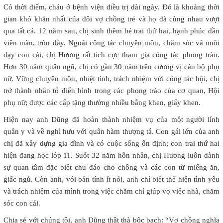
Có thời điểm, cháu ở bệnh viện điều trị dài ngày. Đó là khoảng thời
gian khó khăn nhất của đôi vợ chồng trẻ và họ đã cùng nhau vượt
qua tất cả. 12 năm sau, chị sinh thêm bé trai thứ hai, hạnh phúc dần
viên mãn, tròn đầy. Ngoài công tác chuyên môn, chăm sóc và nuôi
dạy con cái, chị Hương rất tích cực tham gia công tác phong trào.
Hơn 30 năm quân ngũ, chị có gần 30 năm trên cương vị cán bộ phụ
nữ. Vững chuyên môn, nhiệt tình, trách nhiệm với công tác hội, chị
trở thành nhân tố điển hình trong các phong trào của cơ quan, Hội
phụ nữ; được các cấp tặng thưởng nhiều bằng khen, giấy khen.
Hiện nay anh Dũng đã hoàn thành nhiệm vụ của một người lính
quân y và về nghỉ hưu với quân hàm thượng tá. Con gái lớn của anh
chị đã xây dựng gia đình và có cuộc sống ổn định; con trai thứ hai
hiện đang học lớp 11. Suốt 32 năm hôn nhân, chị Hương luôn dành
sự quan tâm đặc biệt chu đáo cho chồng và các con từ miếng ăn,
giấc ngủ. Còn anh, với bản tính ít nói, anh chỉ biết thể hiện tình yêu
và trách nhiệm của mình trong việc chăm chỉ giúp vợ việc nhà, chăm
sóc con cái.
Chia sẻ với chúng tôi, anh Dũng thật thà bộc bạch: “Vợ chồng nghĩa