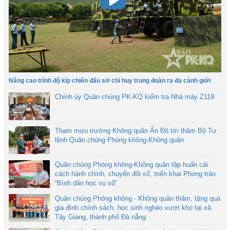
Nâng cao trình độ kíp chiến đấu sở chỉ huy trung đoàn ra đa cảnh giới
Chính ủy Quân chủng PK-KQ kiểm tra Nhà máy Z119
Tham mưu trưởng Không quân Ấn Độ tới thăm Bộ Tư
lệnh Quân chủng Phòng không-Không quân
Quân chủng Phòng không-Không quân tập huấn cải
cách hành chính, chuyển đổi số, triển khai Phong trào
“Bình dân học vụ số”
Quân chủng Phòng không - Không quân thăm, tặng quà
gia đình chính sách, học sinh nghèo vượt khó tại xã
Tây Giang, thành phố Đà nẵng