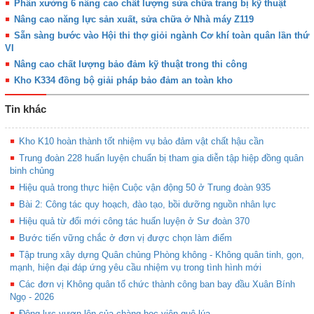
Phân xưởng 6 nâng cao chất lượng sửa chữa trang bị kỹ thuật
Nâng cao năng lực sản xuất, sửa chữa ở Nhà máy Z119
Sẵn sàng bước vào Hội thi thợ giỏi ngành Cơ khí toàn quân lần thứ
VI
Nâng cao chất lượng bảo đảm kỹ thuật trong thi công
Kho K334 đồng bộ giải pháp bảo đảm an toàn kho
Tin khác
Kho K10 hoàn thành tốt nhiệm vụ bảo đảm vật chất hậu cần
Trung đoàn 228 huấn luyện chuẩn bị tham gia diễn tập hiệp đồng quân
binh chủng
Hiệu quả trong thực hiện Cuộc vận động 50 ở Trung đoàn 935
Bài 2: Công tác quy hoạch, đào tạo, bồi dưỡng nguồn nhân lực
Hiệu quả từ đổi mới công tác huấn luyện ở Sư đoàn 370
Bước tiến vững chắc ở đơn vị được chọn làm điểm
Tập trung xây dựng Quân chủng Phòng không - Không quân tinh, gọn,
mạnh, hiện đại đáp ứng yêu cầu nhiệm vụ trong tình hình mới
Các đơn vị Không quân tổ chức thành công ban bay đầu Xuân Bính
Ngọ - 2026
Động lực vươn lên của chàng học viên quê lúa