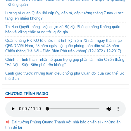
- Không quân
Lương sĩ quan Quân đội cấp úy, cấp tá, cấp tướng tháng 7 này được
tăng lên nhiều không?
Thi đua Quyết thắng - động lực để Bộ đội Phòng không-Không quân
bảo vệ vững chắc vùng trời quốc gia
Quân chủng PK-KQ tổ chức mít tinh kỷ niệm 73 năm ngày thành lập
QĐND Việt Nam, 28 năm ngày hội quốc phòng toàn dân và 45 năm
Chiến thắng “Hà Nội - Điện Biên Phủ trên không” (12-1972 / 12-2017)
Chính trị, tinh thần - nhân tố quan trọng góp phần làm nên Chiến thắng
"Hà Nội - Điện Biên phủ trên không"
Cảnh giác trước những luận điệu chống phá Quân đội của các thế lực
thù địch
CHƯƠNG TRÌNH RADIO
Đại tướng Phùng Quang Thanh với nhà báo chiến sĩ - những ân
tình để lại