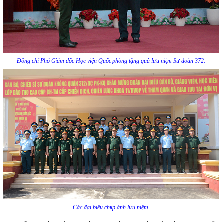
Đồng chí Phó Giám đốc Học viện Quốc phòng tặng quà lưu niệm Sư đoàn 372.
Các đại biểu chụp ảnh lưu niệm.