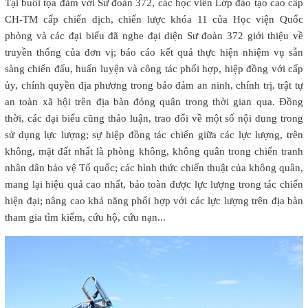
Tại buổi tọa đàm với Sư đoàn 372, các học viên Lớp đào tạo cao cấp
CH-TM cấp chiến dịch, chiến lược khóa 11 của Học viện Quốc
phòng và các đại biểu đã nghe đại diện Sư đoàn 372 giới thiệu về
truyền thống của đơn vị; báo cáo kết quả thực hiện nhiệm vụ sẵn
sàng chiến đấu, huấn luyện và công tác phối hợp, hiệp đồng với cấp
ủy, chính quyền địa phương trong bảo đảm an ninh, chính trị, trật tự
an toàn xã hội trên địa bàn đóng quân trong thời gian qua. Đồng
thời, các đại biểu cũng thảo luận, trao đổi về một số nội dung trong
sử dụng lực lượng; sự hiệp đồng tác chiến giữa các lực lượng, trên
không, mặt đất nhất là phòng không, không quân trong chiến tranh
nhân dân bảo vệ Tổ quốc; các hình thức chiến thuật của không quân,
mang lại hiệu quả cao nhất, bảo toàn được lực lượng trong tác chiến
hiện đại; nâng cao khả năng phối hợp với các lực lượng trên địa bàn
tham gia tìm kiếm, cứu hộ, cứu nạn...