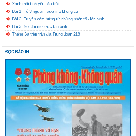
Xanh mãi tình yêu bầu trời
Bài 1: Tổ 3 người - xưa mà không cũ
Bài 2: Truyền cảm hứng từ những nhân tố điển hình
Bài 3: Nối dài mơ ước tân binh
Tháng Ba trên trận địa Trung đoàn 218
ĐỌC BÁO IN