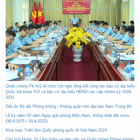
Quân chủng PK-KQ tổ chức hội nghị tổng kết công tác bầu cử đại biểu
Quốc hội khóa XVI và bầu cử đại biểu HĐND các cấp nhiệm kỳ 2026-
2031
Dấu ấn Bộ đội Phòng không - Không quân trên địa bàn Nam Trung Bộ
Lễ kỷ niệm 50 năm Ngày giải phóng Miền Nam, thống nhất đất nước
(30-4-1975 / 30-4-2025)
Khai mạc Triển lãm Quốc phòng quốc tế Việt Nam 2024
Chủ tịch Nước Tô Lâm thăm và làm việc tại Quân chủng Phòng không