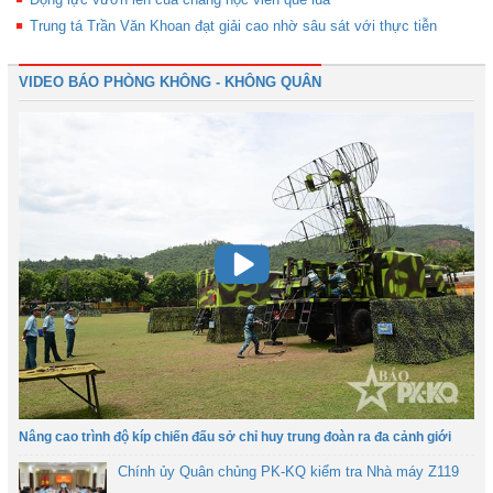
Trung tá Trần Văn Khoan đạt giải cao nhờ sâu sát với thực tiễn
VIDEO BÁO PHÒNG KHÔNG - KHÔNG QUÂN
Nâng cao trình độ kíp chiến đấu sở chỉ huy trung đoàn ra đa cảnh giới
Chính ủy Quân chủng PK-KQ kiểm tra Nhà máy Z119