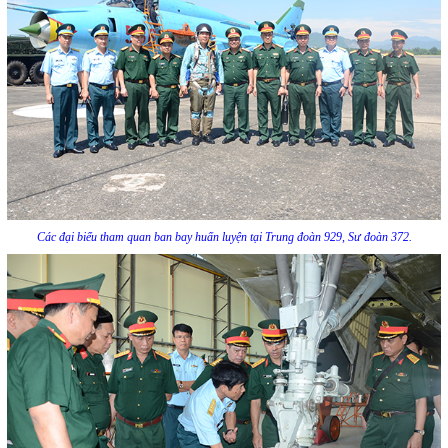
Các đại biểu tham quan ban bay huấn luyện tại Trung đoàn 929, Sư đoàn 372.