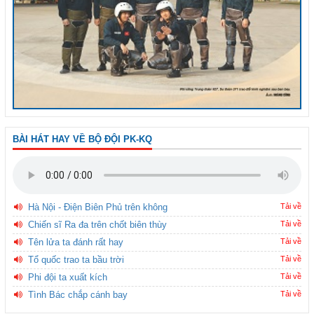
BÀI HÁT HAY VỀ BỘ ĐỘI PK-KQ
Hà Nội - Điện Biên Phủ trên không
Tải về
Chiến sĩ Ra đa trên chốt biên thùy
Tải về
Tên lửa ta đánh rất hay
Tải về
Tổ quốc trao ta bầu trời
Tải về
Phi đội ta xuất kích
Tải về
Tình Bác chắp cánh bay
Tải về