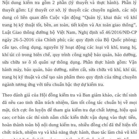
Nội dung kiểm tra gồm 2 phần (lý thuyết và thực hành). Phần lý
thuyết gồm: Lý thuyết cơ sở, lý thuyết các chuyên ngành, các nội
dung có liên quan đến Cuộc vận động “Quản lý, khai thác vũ khí
trang bị kỹ thuật tốt, bền, an toàn, tiết kiệm và An toàn giao thông”,
Luật Giao thông đường bộ Việt Nam, Nghị định số 46/2016/NĐ-CP
ngày 26-5-2016 của Chính phủ; các quy định của Bộ Quốc phòng;
cấu tạo, công dụng, nguyên lý hoạt động các loại vũ khí, trang bị,
khí tài có trong biên chế, quy trình công nghệ bảo quản, bảo dưỡng,
sửa chữa xe ô tô quân sự thông dụng. Phần thực hành gồm: Vận
hành máy, bảo quản, bảo dưỡng, niêm cất, sửa chữa vũ khí, khí tài,
trang bị kỹ thuật và chế tạo sản phẩm theo quy định của từng chuyên
ngành tương ứng với tiêu chuẩn bậc thợ dự kiểm tra.
Theo đánh giá của Hội đồng kiểm tra và Ban giám khảo, các thí sinh
đã nêu cao tinh thần trách nhiệm, làm tốt công tác chuẩn bị về mọi
mặt, tích cực ôn luyện để tham gia kiểm tra đạt chất lượng, hiệu quả
cao; cơ bản các thí sinh nắm chắc kiến thức vận dụng vào thực tiễn,
hoàn thành toàn bộ nội dung kiểm tra, nhiều đồng chí đã thể hiện tốt
chức trách, nhiệm vụ và khả năng thực hành, thao tác làm chủ vũ khí