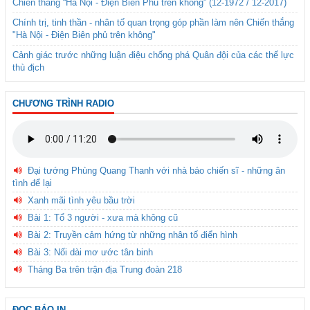
Chiến thắng “Hà Nội - Điện Biên Phủ trên không” (12-1972 / 12-2017)
Chính trị, tinh thần - nhân tố quan trọng góp phần làm nên Chiến thắng
"Hà Nội - Điện Biên phủ trên không"
Cảnh giác trước những luận điệu chống phá Quân đội của các thế lực
thù địch
CHƯƠNG TRÌNH RADIO
Đại tướng Phùng Quang Thanh với nhà báo chiến sĩ - những ân
tình để lại
Xanh mãi tình yêu bầu trời
Bài 1: Tổ 3 người - xưa mà không cũ
Bài 2: Truyền cảm hứng từ những nhân tố điển hình
Bài 3: Nối dài mơ ước tân binh
Tháng Ba trên trận địa Trung đoàn 218
ĐỌC BÁO IN