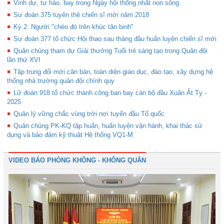
Vinh dự, tự hào, bay trong Ngày hội thống nhất non sông
Sư đoàn 375 tuyên thệ chiến sĩ mới năm 2018
Kỳ 2: Người "chèo đò trên khúc tân binh"
Sư đoàn 377 tổ chức Hội thao sau tháng đầu huấn luyện chiến sĩ mới
Quân chủng tham dự Giải thưởng Tuổi trẻ sáng tạo trong Quân đội
lần thứ XVI
Tập trung đổi mới căn bản, toàn diện giáo dục, đào tạo, xây dựng hệ
thống nhà trường quân đội chính quy
Lữ đoàn 918 tổ chức thành công ban bay cán bộ đầu Xuân Ất Tỵ -
2025
Quản lý vững chắc vùng trời nơi tuyến đầu Tổ quốc
Quân chủng PK-KQ tập huấn, huấn luyện vận hành, khai thác sử
dụng và bảo đảm kỹ thuật Hệ thống VQ1-M
VIDEO BÁO PHÒNG KHÔNG - KHÔNG QUÂN