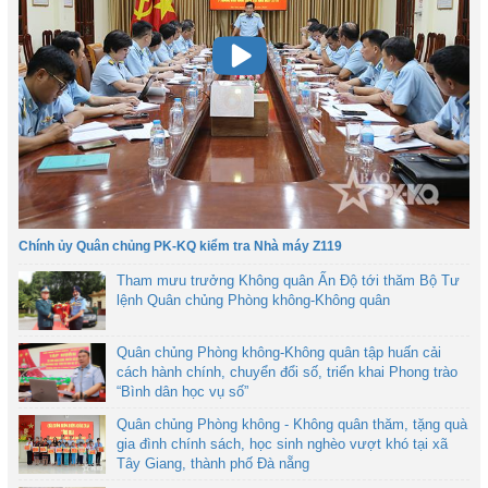
Chính ủy Quân chủng PK-KQ kiểm tra Nhà máy Z119
Tham mưu trưởng Không quân Ấn Độ tới thăm Bộ Tư
lệnh Quân chủng Phòng không-Không quân
Quân chủng Phòng không-Không quân tập huấn cải
cách hành chính, chuyển đổi số, triển khai Phong trào
“Bình dân học vụ số”
Quân chủng Phòng không - Không quân thăm, tặng quà
gia đình chính sách, học sinh nghèo vượt khó tại xã
Tây Giang, thành phố Đà nẵng