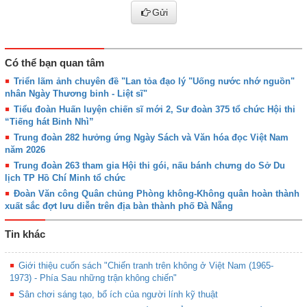
Gửi
Có thể bạn quan tâm
Triển lãm ảnh chuyên đề "Lan tỏa đạo lý "Uống nước nhớ nguồn"
nhân Ngày Thương binh - Liệt sĩ"
Tiểu đoàn Huấn luyện chiến sĩ mới 2, Sư đoàn 375 tổ chức Hội thi
“Tiếng hát Binh Nhì”
Trung đoàn 282 hưởng ứng Ngày Sách và Văn hóa đọc Việt Nam
năm 2026
Trung đoàn 263 tham gia Hội thi gói, nấu bánh chưng do Sở Du
lịch TP Hồ Chí Minh tổ chức
Đoàn Văn công Quân chủng Phòng không-Không quân hoàn thành
xuất sắc đợt lưu diễn trên địa bàn thành phố Đà Nẵng
Tin khác
Giới thiệu cuốn sách "Chiến tranh trên không ở Việt Nam (1965-
1973) - Phía Sau những trận không chiến"
Sân chơi sáng tạo, bổ ích của người lính kỹ thuật