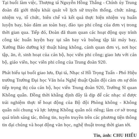
Tại buổi làm việc, Thượng tá Nguyễn Hồng Thắng - Chính ủy Trung
đoàn đã giới thiệu khái quát về lịch sử truyền thống, chức năng,
nhiệm vụ, tổ chức, biên chế và kết quả thực hiện nhiệm vụ huấn
luyện bay, bảo đảm an toàn bay, đào tạo phi công của đơn vị trong
thời gian qua. Tiếp đó, Đoàn đã tham quan các hoạt động quy trình
công tác huấn luyện bay tại sân bay và buồng tập lái máy bay,
Xưởng Bảo dưỡng kỹ thuật hàng không, cảnh quan đơn vị, nơi học
tập, ăn, ở, sinh hoạt của cán bộ, học viên phi công; giao lưu với cán
bộ, giáo viên, học viên phi công của Trung đoàn 920.
Phát biểu tại buổi giao lưu, Đại tá, Nhạc sĩ Hồ Trọng Tuấn - Phó Hiệu
trưởng Trường Đại học Văn hóa Nghệ thuật Quân đội cảm ơn sự đón
tiếp trọng thị của cán bộ, học viên Trung đoàn 920, Trường Sĩ quan
Không quân. Đồng thời khẳng định đây là dịp để các nhạc sĩ được
trải nghiệm thực tế hoạt động của Bộ đội Phòng không - Không
quân nói chung và lực lượng Không quân nói riêng; làm cơ sở trong
quá trình sáng tác, thông tin, tuyên truyền trên các phương tiện thông
tin đại chúng và hoạt động văn học, nghệ thuật trong thời gian tới.
Tin, ảnh: CHU HIẾU