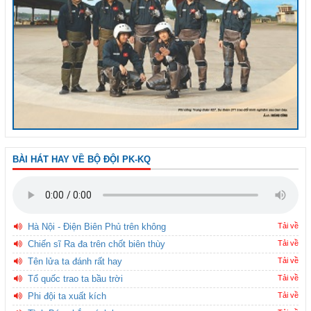
BÀI HÁT HAY VỀ BỘ ĐỘI PK-KQ
Hà Nội - Điện Biên Phủ trên không
Tải về
Chiến sĩ Ra đa trên chốt biên thùy
Tải về
Tên lửa ta đánh rất hay
Tải về
Tổ quốc trao ta bầu trời
Tải về
Phi đội ta xuất kích
Tải về