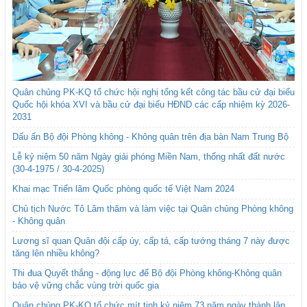
Quân chủng PK-KQ tổ chức hội nghị tổng kết công tác bầu cử đại biểu
Quốc hội khóa XVI và bầu cử đại biểu HĐND các cấp nhiệm kỳ 2026-
2031
Dấu ấn Bộ đội Phòng không - Không quân trên địa bàn Nam Trung Bộ
Lễ kỷ niệm 50 năm Ngày giải phóng Miền Nam, thống nhất đất nước
(30-4-1975 / 30-4-2025)
Khai mạc Triển lãm Quốc phòng quốc tế Việt Nam 2024
Chủ tịch Nước Tô Lâm thăm và làm việc tại Quân chủng Phòng không
- Không quân
Lương sĩ quan Quân đội cấp úy, cấp tá, cấp tướng tháng 7 này được
tăng lên nhiều không?
Thi đua Quyết thắng - động lực để Bộ đội Phòng không-Không quân
bảo vệ vững chắc vùng trời quốc gia
Quân chủng PK-KQ tổ chức mít tinh kỷ niệm 73 năm ngày thành lập