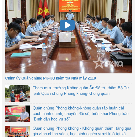
Chính ủy Quân chủng PK-KQ kiểm tra Nhà máy Z119
Tham mưu trưởng Không quân Ấn Độ tới thăm Bộ Tư
lệnh Quân chủng Phòng không-Không quân
Quân chủng Phòng không-Không quân tập huấn cải
cách hành chính, chuyển đổi số, triển khai Phong trào
“Bình dân học vụ số”
Quân chủng Phòng không - Không quân thăm, tặng quà
gia đình chính sách, học sinh nghèo vượt khó tại xã