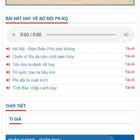
BÀI HÁT HAY VỀ BỘ ĐỘI PK-KQ
Hà Nội - Điện Biên Phủ trên không
Tải về
Chiến sĩ Ra đa trên chốt biên thùy
Tải về
Tên lửa ta đánh rất hay
Tải về
Tổ quốc trao ta bầu trời
Tải về
Phi đội ta xuất kích
Tải về
Tình Bác chắp cánh bay
Tải về
THỜI TIẾT
TỈ GIÁ