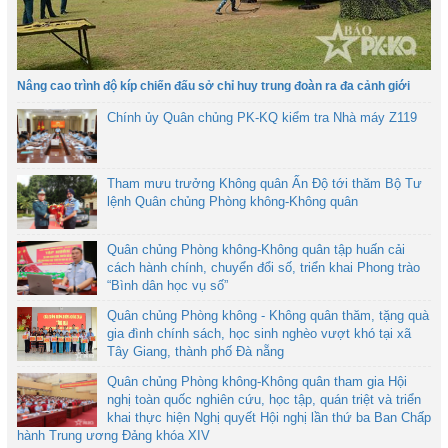
Nâng cao trình độ kíp chiến đấu sở chỉ huy trung đoàn ra đa cảnh giới
Chính ủy Quân chủng PK-KQ kiểm tra Nhà máy Z119
Tham mưu trưởng Không quân Ấn Độ tới thăm Bộ Tư
lệnh Quân chủng Phòng không-Không quân
Quân chủng Phòng không-Không quân tập huấn cải
cách hành chính, chuyển đổi số, triển khai Phong trào
“Bình dân học vụ số”
Quân chủng Phòng không - Không quân thăm, tặng quà
gia đình chính sách, học sinh nghèo vượt khó tại xã
Tây Giang, thành phố Đà nẵng
Quân chủng Phòng không-Không quân tham gia Hội
nghị toàn quốc nghiên cứu, học tập, quán triệt và triển
khai thực hiện Nghị quyết Hội nghị lần thứ ba Ban Chấp
hành Trung ương Đảng khóa XIV