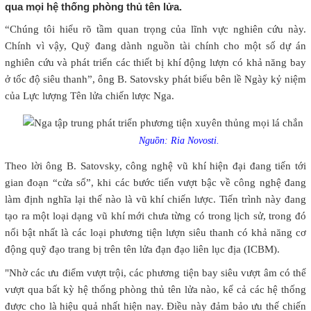
qua mọi hệ thống phòng thủ tên lửa.
“Chúng tôi hiểu rõ tầm quan trọng của lĩnh vực nghiên cứu này.
Chính vì vậy, Quỹ đang dành nguồn tài chính cho một số dự án
nghiên cứu và phát triển các thiết bị khí động lượn có khả năng bay
ở tốc độ siêu thanh”, ông B. Satovsky phát biểu bên lề Ngày kỷ niệm
của Lực lượng Tên lửa chiến lược Nga.
Nguồn: Ria Novosti.
Theo lời ông B. Satovsky, công nghệ vũ khí hiện đại đang tiến tới
gian đoạn “cửa sổ”, khi các bước tiến vượt bậc về công nghệ đang
làm định nghĩa lại thế nào là vũ khí chiến lược. Tiến trình này đang
tạo ra một loại dạng vũ khí mới chưa từng có trong lịch sử, trong đó
nổi bật nhất là các loại phương tiện lượn siêu thanh có khả năng cơ
động quỹ đạo trang bị trên tên lửa đạn đạo liên lục địa (ICBM).
"Nhờ các ưu điểm vượt trội, các phương tiện bay siêu vượt âm có thể
vượt qua bất kỳ hệ thống phòng thủ tên lửa nào, kể cả các hệ thống
được cho là hiệu quả nhất hiện nay. Điều này đảm bảo ưu thế chiến