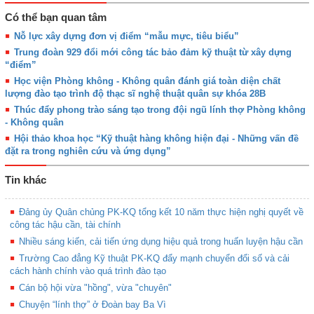
Có thể bạn quan tâm
Nỗ lực xây dựng đơn vị điểm “mẫu mực, tiêu biểu”
Trung đoàn 929 đổi mới công tác bảo đảm kỹ thuật từ xây dựng
“điểm”
Học viện Phòng không - Không quân đánh giá toàn diện chất
lượng đào tạo trình độ thạc sĩ nghệ thuật quân sự khóa 28B
Thúc đẩy phong trào sáng tạo trong đội ngũ lính thợ Phòng không
- Không quân
Hội thảo khoa học “Kỹ thuật hàng không hiện đại - Những vấn đề
đặt ra trong nghiên cứu và ứng dụng”
Tin khác
Đảng ủy Quân chủng PK-KQ tổng kết 10 năm thực hiện nghị quyết về
công tác hậu cần, tài chính
Nhiều sáng kiến, cải tiến ứng dụng hiệu quả trong huấn luyện hậu cần
Trường Cao đẳng Kỹ thuật PK-KQ đẩy mạnh chuyển đổi số và cải
cách hành chính vào quá trình đào tạo
Cán bộ hội vừa "hồng", vừa "chuyên"
Chuyện “lính thợ” ở Đoàn bay Ba Vì