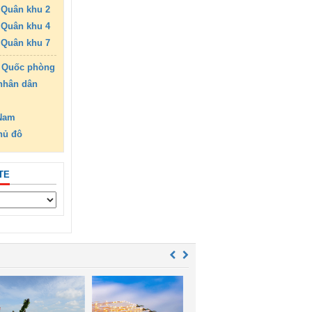
Quân khu 2
Quân khu 4
Quân khu 7
 Quốc phòng
nhân dân
 Nam
hủ đô
TE