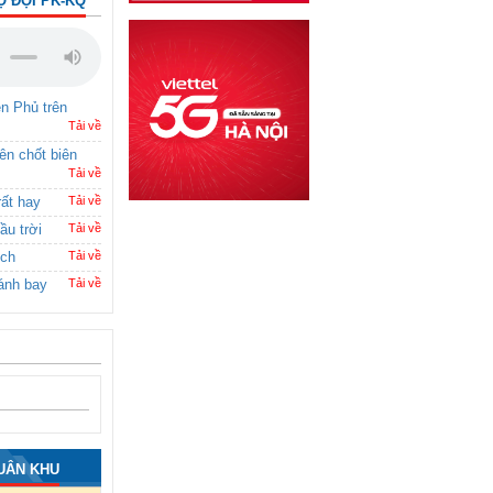
Ộ ĐỘI PK-KQ
ên Phủ trên
Tải về
rên chốt biên
Tải về
rất hay
Tải về
ầu trời
Tải về
ích
Tải về
ánh bay
Tải về
UÂN KHU