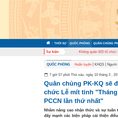
THỜI SỰ
QUỐC PHÒNG
QUÂN CHỦNG PK
ức tập huấn cán bộ năm 2026
Sự kiện
Trung đoàn Không quân 920 tổ chức Lễ kỷ n
QUỐC PHÒNG
Huấn luyện
KHQS
Người t
7 giờ:57 phút Thứ sáu, ngày 10 tháng 3 , 20
Quân chủng PK-KQ sẽ đ
chức Lễ mít tinh "Thán
PCCN lần thứ nhất"
Nhằm nâng cao nhận thức và sự tuân th
đẩy mạnh các biện pháp cải thiện điều