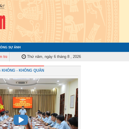
ÓNG SỰ ẢNH
uân ủy Trung ương tập huấn nghiệp vụ công tác kiểm tra, giám sát năm 202
Thứ năm, ngày 6 tháng 8 , 2026
 KHÔNG - KHÔNG QUÂN