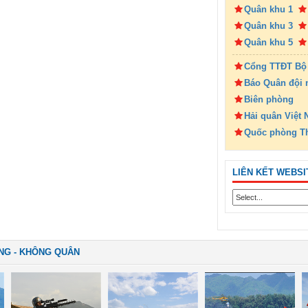
Quân khu 1
Quân khu 3
Quân khu 5
Cổng TTĐT Bộ
Báo Quân đội 
Biên phòng
Hải quân Việt
Quốc phòng T
LIÊN KẾT WEBSI
NG - KHÔNG QUÂN