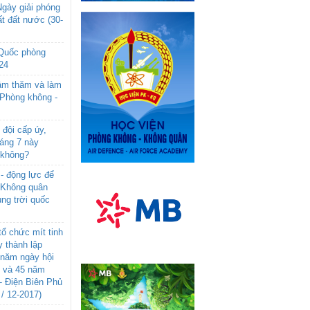
gày giải phóng
t đất nước (30-
 Quốc phòng
24
âm thăm và làm
 Phòng không -
đội cấp úy,
háng 7 này
 không?
- động lực để
-Không quân
ng trời quốc
ổ chức mít tinh
 thành lập
năm ngày hội
n và 45 năm
- Điện Biên Phủ
 / 12-2017)