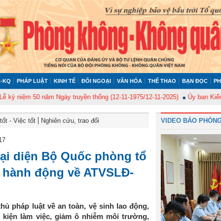
-KQ
PHÁP LUẬT
KINH TẾ
ĐỐI NGOẠI
VĂN HÓA
THỂ THAO
BẠN ĐỌC
PH
iệm 50 năm Ngày truyền thống (12-11-1975/12-11-2025)
Ủy ban Kiểm tra Q
ốt - Việc tốt
Nghiên cứu, trao đổi
VIDEO BÁO PHÒNG
17
ại diện Bộ Quốc phòng tổ
g hành động về ATVSLĐ-
ủ pháp luật về an toàn, vệ sinh lao động,
 kiện làm việc, giảm ô nhiễm môi trường,