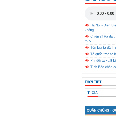
BÀI HÁT HAY VỀ B
Hà Nội - Điện Bi
không
Chiến sĩ Ra đa t
thùy
Tên lửa ta đánh 
Tổ quốc trao ta b
Phi đội ta xuất k
Tình Bác chắp c
THỜI TIẾT
TỈ GIÁ
QUÂN CHỦNG - Q