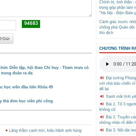
Chính trị, tinh thần 
trọng góp phần làm 
"Hà Nội - Điện Biên 
Cảnh giác trước nhữ
chống phá Quân đội 
thù địch
Gửi
CHƯƠNG TRÌNH R
ức Diễn tập, hội thao Chỉ huy - Tham mưu có
 trung đoàn ra đa
Đại tướng Phùn
với nhà báo chiến sĩ
c học viên đầu tiên Khóa 49
để lại
Xanh mãi tình yê
y thả đơn học viên phi công
Bài 1: Tổ 3 ngườ
không cũ
Bài 2: Truyền c
những nhân tố điển 
Bài 3: Nối dài m
Lặng thầm canh trời, kiêu hãnh anh hùng