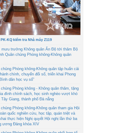
 PK-KQ kiểm tra Nhà máy Z119
 mưu trưởng Không quân Ấn Độ tới thăm Bộ
ệnh Quân chủng Phòng không-Không quân
 chủng Phòng không-Không quân tập huấn cải
hành chính, chuyển đổi số, triển khai Phong
“Bình dân học vụ số”
 chủng Phòng không - Không quân thăm, tặng
ia đình chính sách, học sinh nghèo vượt khó
ã Tây Giang, thành phố Đà nẵng
 chủng Phòng không-Không quân tham gia Hội
toàn quốc nghiên cứu, học tập, quán triệt và
 khai thực hiện Nghị quyết Hội nghị lần thứ ba
g ương Đảng khóa XIV
 chủng Phòng không-Không quân phối hợp tổ