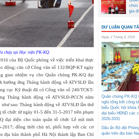
chức 
gia đ
DƯ LUẬN QUAN T
Ngày 2 Tháng 4, 2026
ữa cháy tại Học viện PK-KQ.
016 của Bộ Quốc phòng về việc triển khai thực
lao động; căn cứ Công văn số 132/BQP-KT ngày
ng giao nhiệm vụ cho Quân chủng PK-KQ đại
inh hưởng ứng Tháng hành động về ATVSLĐ lần
ổng cục Kỹ thuật đã có Công văn số 240/TCKT-
Quân chủng PK-KQ t
ứng Tháng hành động về ATVSLĐ-PCCN năm
nghị tổng kết công t
n như sau: Tháng hành động về ATVSLĐ lần thứ
biểu Quốc hội khóa 
 tổ chức từ ngày 01-5 đến 31-5-2017 trên phạm
đại biểu HĐND các 
2026-2031
 đại diện cho toàn quân tổ chức Lễ mít tinh
2017; đồng thời chủ trì, phối hợp với các cơ
Dấu ấn Bộ đội Phòn
quân trên địa bàn N
ên địa bàn thành phố Hà Nội thành lập Ban Chỉ