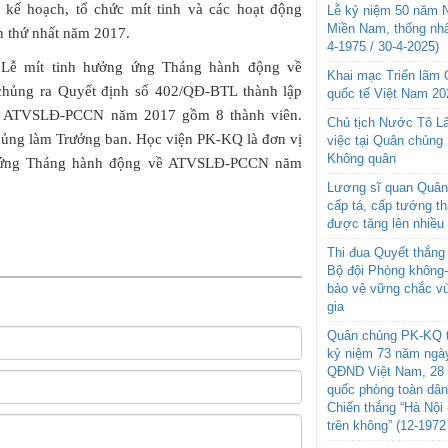
ế hoạch, tổ chức mít tinh và các hoạt động
Lễ kỷ niệm 50 năm N
Miền Nam, thống nhấ
 thứ nhất năm 2017.
4-1975 / 30-4-2025)
 Lễ mít tinh hưởng ứng Tháng hành động về
Khai mạc Triển lãm
ủng ra Quyết định số 402/QĐ-BTL thành lập
quốc tế Việt Nam 20
ề ATVSLĐ-PCCN năm 2017 gồm 8 thành viên.
Chủ tịch Nước Tô L
hủng làm Trưởng ban. Học viện PK-KQ là đơn vị
việc tại Quân chủng
Không quân
ng ứng Tháng hành động về ATVSLĐ-PCCN năm
Lương sĩ quan Quân 
cấp tá, cấp tướng t
được tăng lên nhiều
Thi đua Quyết thắng 
Bộ đội Phòng không
bảo vệ vững chắc vù
gia
Quân chủng PK-KQ t
kỷ niệm 73 năm ngày
QĐND Việt Nam, 28 
quốc phòng toàn dâ
Chiến thắng “Hà Nội 
trên không” (12-1972