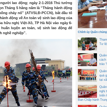
người lao động; ngày 2-1-2016 Thủ tướng
ọn Tháng 5 hằng năm là “Tháng hành động
chống cháy nổ” (ATVSLĐ-PCCN), bắt đầu tổ
hành động về An toàn vệ sinh lao động của
a hữu nghị Việt-Xô, TP Hà Nội vào ngày 6-
 huấn luyện an toàn, vệ sinh lao động để
Chính ủy Quân chủng
nh nghề nghiệp”.
Tham
Tư l
Quân
cách 
trào 
Quân
quà g
tại x
Quân
nghị 
triển
Ban Chấp hành Trun
Quân