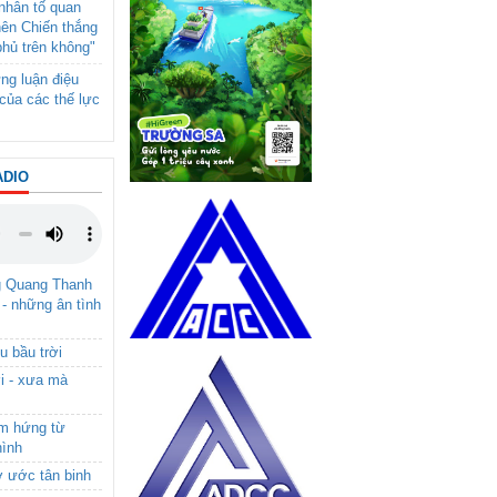
- nhân tố quan
nên Chiến thắng
phủ trên không"
ng luận điệu
của các thế lực
ADIO
g Quang Thanh
 - những ân tình
u bầu trời
i - xưa mà
ảm hứng từ
hình
ơ ước tân binh