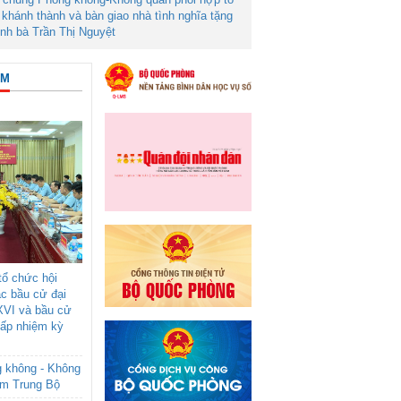
khánh thành và bàn giao nhà tình nghĩa tặng
ình bà Trần Thị Nguyệt
ÂM
ổ chức hội
ác bầu cử đại
XVI và bầu cử
cấp nhiệm kỳ
g không - Không
am Trung Bộ