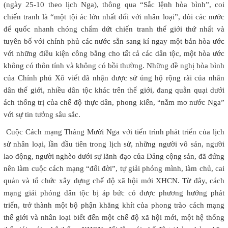
(ngày 25-10 theo lịch Nga), thông qua “Sắc lệnh hòa bình”, coi
chiến tranh là “một tội ác lớn nhất đối với nhân loại”, đòi các nước
đế quốc nhanh chóng chấm dứt chiến tranh thế giới thứ nhất và
tuyên bố với chính phủ các nước sẵn sang kí ngay một bản hòa ước
với những điều kiện công bằng cho tất cả các dân tộc, một hòa ước
không có thôn tính và không có bồi thường. Những đề nghị hòa bình
của Chính phủ Xô viết đã nhận được sử ủng hộ rộng rãi của nhân
dân thế giới, nhiều dân tộc khác trên thế giới, đang quằn quại dưới
ách thống trị của chế độ thực dân, phong kiến, “nằm mơ nước Nga”
với sự tin tưởng sâu sắc.
Cuộc Cách mạng Tháng Mười Nga với tiến trình phát triển của lịch
sử nhân loại, lần đầu tiên trong lịch sử, những người vô sản, người
lao động, người nghèo dưới sự lãnh đạo của Đảng cộng sản, đã đứng
nên làm cuộc cách mạng “đổi đời”, tự giải phóng mình, làm chủ, cai
quản và tổ chức xây dựng chế độ xã hội mới XHCN. Từ đây, cách
mạng giải phóng dân tộc bị áp bức có được phương hướng phát
triển, trở thành một bộ phận khăng khít của phong trào cách mạng
thế giới và nhân loại biết đến một chế độ xã hội mới, một hệ thống