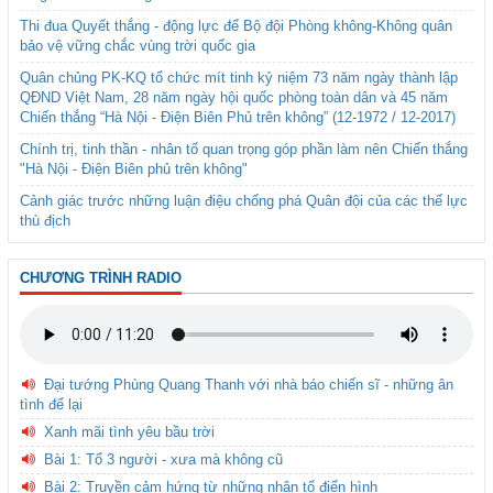
Thi đua Quyết thắng - động lực để Bộ đội Phòng không-Không quân
bảo vệ vững chắc vùng trời quốc gia
Quân chủng PK-KQ tổ chức mít tinh kỷ niệm 73 năm ngày thành lập
QĐND Việt Nam, 28 năm ngày hội quốc phòng toàn dân và 45 năm
Chiến thắng “Hà Nội - Điện Biên Phủ trên không” (12-1972 / 12-2017)
Chính trị, tinh thần - nhân tố quan trọng góp phần làm nên Chiến thắng
"Hà Nội - Điện Biên phủ trên không"
Cảnh giác trước những luận điệu chống phá Quân đội của các thế lực
thù địch
CHƯƠNG TRÌNH RADIO
Đại tướng Phùng Quang Thanh với nhà báo chiến sĩ - những ân
tình để lại
Xanh mãi tình yêu bầu trời
Bài 1: Tổ 3 người - xưa mà không cũ
Bài 2: Truyền cảm hứng từ những nhân tố điển hình