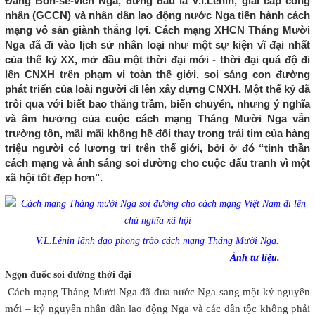
Đảng Bôn-sê-vích Nga, đứng đầu là V.I.Lênin, giai cấp công
nhân (GCCN) và nhân dân lao động nước Nga tiến hành cách
mạng vô sản giành thắng lợi. Cách mạng XHCN Tháng Mười
Nga đã đi vào lịch sử nhân loại như một sự kiện vĩ đại nhất
của thế kỷ XX, mở đầu một thời đại mới - thời đại quá độ đi
lên CNXH trên phạm vi toàn thế giới, soi sáng con đường
phát triển của loài người đi lên xây dựng CNXH. Một thế kỷ đã
trôi qua với biết bao thăng trầm, biến chuyển, nhưng ý nghĩa
và âm hưởng của cuộc cách mạng Tháng Mười Nga vẫn
trường tồn, mãi mãi không hề đổi thay trong trái tim của hàng
triệu người có lương tri trên thế giới, bởi ở đó “tinh thần
cách mạng và ánh sáng soi đường cho cuộc đấu tranh vì một
xã hội tốt đẹp hơn".
V.L.Lênin lãnh đạo phong trào cách mạng Tháng Mười Nga.
Ảnh tư liệu.
Ngọn đuốc soi đường thời đại
Cách mạng Tháng Mười Nga đã đưa nước Nga sang một kỷ nguyên
mới – kỷ nguyên nhân dân lao động Nga và các dân tộc không phải