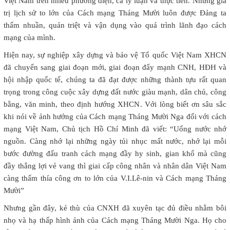
Việt
Nam
trên nhiều phương diện, cả lý luận và thực tiễn. Những giá
trị lịch sử to lớn của Cách mạng Tháng Mười luôn được Đảng ta
thấm nhuần, quán triệt và vận dụng vào quá trình lãnh đạo cách
mạng của mình.
Hiện nay, sự nghiệp xây dựng và bảo vệ Tổ quốc Việt Nam XHCN
đã chuyển sang giai đoạn mới, giai đoạn đẩy mạnh CNH, HĐH và
hội nhập quốc tế, chúng ta đã đạt được những thành tựu rất quan
trọng trong công cuộc xây dựng đất nước giàu mạnh, dân chủ, công
bằng, văn minh, theo định hướng XHCN. Với lòng biết ơn sâu sắc
khi nói về ảnh hưởng của Cách mạng Tháng Mười Nga đối với cách
mạng Việt
Nam
, Chủ tịch Hồ Chí Minh đã viết: “Uống nước nhớ
nguồn. Càng nhớ lại những ngày tủi nhục mất nước, nhớ lại mỗi
bước đường đấu tranh cách mạng đầy hy sinh, gian khổ mà cũng
đầy thắng lợi vẻ vang thì giai cấp công nhân và nhân dân Việt Nam
càng thấm thía công ơn to lớn của V.I.Lê-nin và Cách mạng Tháng
Mười”
Nhưng gần đây, kẻ thù của CNXH đã xuyên tạc đủ điều nhằm bôi
nhọ và hạ thấp hình ảnh của Cách mạng Tháng Mười Nga. Họ cho