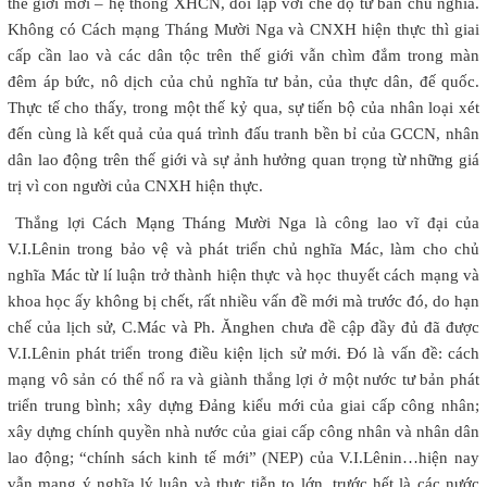
thế giới mới – hệ thống XHCN, đối lập với chế độ tư bản chủ nghĩa.
Không có Cách mạng Tháng Mười Nga và CNXH hiện thực thì giai
cấp cần lao và các dân tộc trên thế giới vẫn chìm đắm trong màn
đêm áp bức, nô dịch của chủ nghĩa tư bản, của thực dân, đế quốc.
Thực tế cho thấy, trong một thế kỷ qua, sự tiến bộ của nhân loại xét
đến cùng là kết quả của quá trình đấu tranh bền bỉ của GCCN, nhân
dân lao động trên thế giới và sự ảnh hưởng quan trọng từ những giá
trị vì con người của CNXH hiện thực.
Thắng lợi Cách Mạng Tháng Mười Nga là công lao vĩ đại của
V.I.Lênin trong bảo vệ và phát triển chủ nghĩa Mác, làm cho chủ
nghĩa Mác từ lí luận trở thành hiện thực và học thuyết cách mạng và
khoa học ấy không bị chết, rất nhiều vấn đề mới mà trước đó, do hạn
chế của lịch sử, C.Mác và Ph. Ănghen chưa đề cập đầy đủ đã được
V.I.Lênin phát triển trong điều kiện lịch sử mới. Đó là vấn đề: cách
mạng vô sản có thể nổ ra và giành thắng lợi ở một nước tư bản phát
triển trung bình; xây dựng Đảng kiểu mới của giai cấp công nhân;
xây dựng chính quyền nhà nước của giai cấp công nhân và nhân dân
lao động; “chính sách kinh tế mới” (NEP) của V.I.Lênin…hiện nay
vẫn mang ý nghĩa lý luận và thực tiễn to lớn, trước hết là các nước