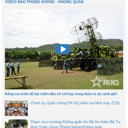
VIDEO BÁO PHÒNG KHÔNG - KHÔNG QUÂN
Nâng cao trình độ kíp chiến đấu sở chỉ huy trung đoàn ra đa cảnh giới
Chính ủy Quân chủng PK-KQ kiểm tra Nhà máy Z119
Tham mưu trưởng Không quân Ấn Độ tới thăm Bộ Tư
lệnh Quân chủng Phòng không-Không quân