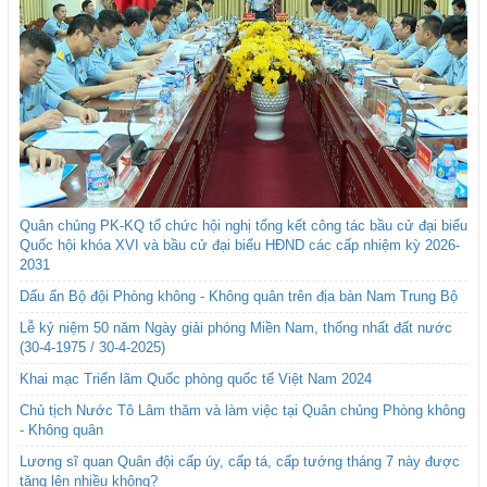
Quân chủng PK-KQ tổ chức hội nghị tổng kết công tác bầu cử đại biểu
Quốc hội khóa XVI và bầu cử đại biểu HĐND các cấp nhiệm kỳ 2026-
2031
Dấu ấn Bộ đội Phòng không - Không quân trên địa bàn Nam Trung Bộ
Lễ kỷ niệm 50 năm Ngày giải phóng Miền Nam, thống nhất đất nước
(30-4-1975 / 30-4-2025)
Khai mạc Triển lãm Quốc phòng quốc tế Việt Nam 2024
Chủ tịch Nước Tô Lâm thăm và làm việc tại Quân chủng Phòng không
- Không quân
Lương sĩ quan Quân đội cấp úy, cấp tá, cấp tướng tháng 7 này được
tăng lên nhiều không?