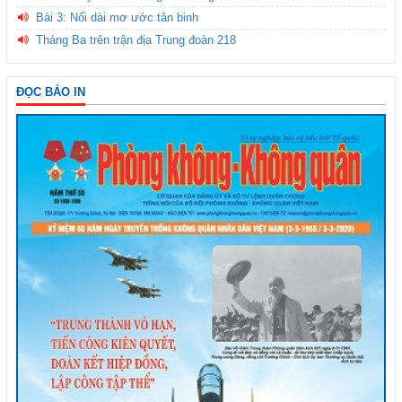
Bài 3: Nối dài mơ ước tân binh
Tháng Ba trên trận địa Trung đoàn 218
ĐỌC BÁO IN