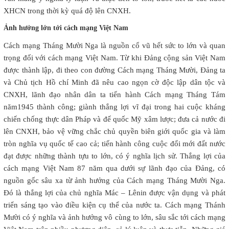
XHCN trong thời kỳ quá độ lên CNXH.
Ảnh hưởng lớn tới cách mạng Việt Nam
Cách mạng Tháng Mười Nga là nguồn cổ vũ hết sức to lớn và quan
trọng đối với cách mạng Việt
Nam
. Từ khi Đảng cộng sản Việt Nam
được thành lập, đi theo con đường Cách mạng Tháng Mười, Đảng ta
và Chủ tịch Hồ chí Minh đã nêu cao ngọn cờ độc lập dân tộc và
CNXH, lãnh đạo nhân dân ta tiến hành Cách mạng Tháng Tám
năm1945 thành công; giành thắng lợi vĩ đại trong hai cuộc kháng
chiến chống thực dân Pháp và đế quốc Mỹ xâm lược; đưa cả nước đi
lên CNXH, bảo vệ vững chắc chủ quyền biên giới quốc gia và làm
tròn nghĩa vụ quốc tế cao cả; tiến hành công cuộc đổi mới đất nước
đạt được những thành tựu to lớn, có ý nghĩa lịch sử. Thắng lợi của
cách mạng Việt
Nam
87 năm qua dưới sự lãnh đạo của Đảng, có
nguồn gốc sâu xa từ ảnh hưởng của Cách mạng Tháng Mười Nga.
Đó là thắng lợi của chủ nghĩa Mác – Lênin được vận dụng và phát
triển sáng tạo vào điều kiện cụ thể của nước ta. Cách mạng Thánh
Mười có ý nghĩa và ảnh hưởng vô cùng to lớn, sâu sắc tới cách mạng