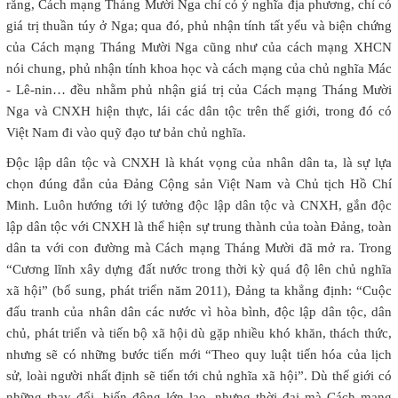
rằng, Cách mạng Tháng Mười Nga chỉ có ý nghĩa địa phương, chỉ có
giá trị thuần túy ở Nga; qua đó, phủ nhận tính tất yếu và biện chứng
của Cách mạng Tháng Mười Nga cũng như của cách mạng XHCN
nói chung, phủ nhận tính khoa học và cách mạng của chủ nghĩa Mác
- Lê-nin… đều nhằm phủ nhận giá trị của Cách mạng Tháng Mười
Nga và CNXH hiện thực, lái các dân tộc trên thế giới, trong đó có
Việt Nam đi vào quỹ đạo tư bản chủ nghĩa.
Độc lập dân tộc và CNXH là khát vọng của nhân dân ta, là sự lựa
chọn đúng đắn của Đảng Cộng sản Việt
Nam
và Chủ tịch Hồ Chí
Minh. Luôn hướng tới lý tưởng độc lập dân tộc và CNXH, gắn độc
lập dân tộc với CNXH là thể hiện sự trung thành của toàn Đảng, toàn
dân ta với con đường mà Cách mạng Tháng Mười đã mở ra. Trong
“Cương lĩnh xây dựng đất nước trong thời kỳ quá độ lên chủ nghĩa
xã hội” (bổ sung, phát triển năm 2011), Đảng ta khẳng định: “Cuộc
đấu tranh của nhân dân các nước vì hòa bình, độc lập dân tộc, dân
chủ, phát triển và tiến bộ xã hội dù gặp nhiều khó khăn, thách thức,
nhưng sẽ có những bước tiến mới “Theo quy luật tiến hóa của lịch
sử, loài người nhất định sẽ tiến tới chủ nghĩa xã hội”. Dù thế giới có
những thay đổi, biến động lớn lao, nhưng thời đại mà Cách mạng