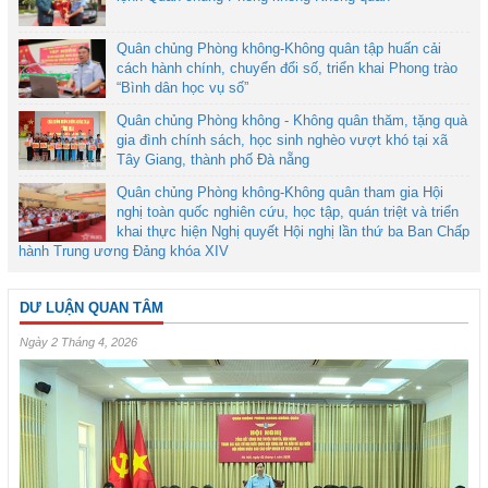
Quân chủng Phòng không-Không quân tập huấn cải
cách hành chính, chuyển đổi số, triển khai Phong trào
“Bình dân học vụ số”
Quân chủng Phòng không - Không quân thăm, tặng quà
gia đình chính sách, học sinh nghèo vượt khó tại xã
Tây Giang, thành phố Đà nẵng
Quân chủng Phòng không-Không quân tham gia Hội
nghị toàn quốc nghiên cứu, học tập, quán triệt và triển
khai thực hiện Nghị quyết Hội nghị lần thứ ba Ban Chấp
hành Trung ương Đảng khóa XIV
DƯ LUẬN QUAN TÂM
Ngày 2 Tháng 4, 2026