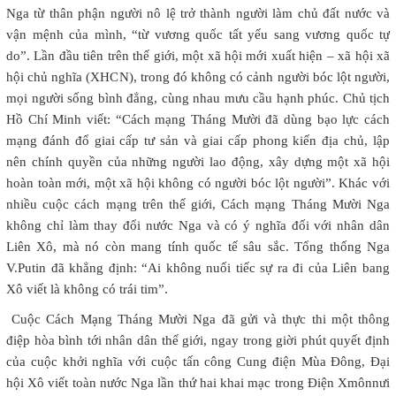
Nga từ thân phận người nô lệ trở thành người làm chủ đất nước và
vận mệnh của mình, “từ vương quốc tất yếu sang vương quốc tự
do”. Lần đầu tiên trên thế giới, một xã hội mới xuất hiện – xã hội xã
hội chủ nghĩa (XHCN), trong đó không có cảnh người bóc lột người,
mọi người sống bình đẳng, cùng nhau mưu cầu hạnh phúc. Chủ tịch
Hồ Chí Minh viết: “Cách mạng Tháng Mười đã dùng bạo lực cách
mạng đánh đổ giai cấp tư sản và giai cấp phong kiến địa chủ, lập
nên chính quyền của những người lao động, xây dựng một xã hội
hoàn toàn mới, một xã hội không có người bóc lột người”. Khác với
nhiều cuộc cách mạng trên thế giới, Cách mạng Tháng Mười Nga
không chỉ làm thay đổi nước Nga và có ý nghĩa đối với nhân dân
Liên Xô, mà nó còn mang tính quốc tế sâu sắc. Tổng thống Nga
V.Putin đã khẳng định: “Ai không nuối tiếc sự ra đi của Liên bang
Xô viết là không có trái tim”.
Cuộc Cách Mạng Tháng Mười Nga đã gửi và thực thi một thông
điệp hòa bình tới nhân dân thế giới, ngay trong giời phút quyết định
của cuộc khởi nghĩa với cuộc tấn công Cung điện Mùa Đông, Đại
hội Xô viết toàn nước Nga lần thứ hai khai mạc trong Điện Xmônnưi