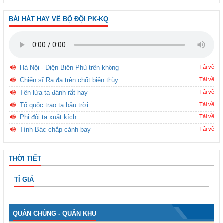
BÀI HÁT HAY VỀ BỘ ĐỘI PK-KQ
Hà Nội - Điện Biên Phủ trên không
Tải về
Chiến sĩ Ra đa trên chốt biên thùy
Tải về
Tên lửa ta đánh rất hay
Tải về
Tổ quốc trao ta bầu trời
Tải về
Phi đội ta xuất kích
Tải về
Tình Bác chắp cánh bay
Tải về
THỜI TIẾT
TỈ GIÁ
QUÂN CHỦNG - QUÂN KHU