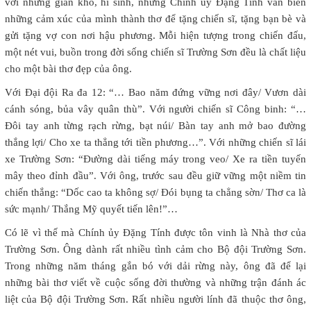
với những gian khổ, hi sinh, nhưng Chính ủy Đặng Tính vẫn biến
những cảm xúc của mình thành thơ để tặng chiến sĩ, tặng bạn bè và
gửi tặng vợ con nơi hậu phương. Mỗi hiện tượng trong chiến đấu,
một nét vui, buồn trong đời sống chiến sĩ Trường Sơn đều là chất liệu
cho một bài thơ đẹp của ông.
Với Đại đội Ra đa 12: “… Bao năm đứng vững nơi đây/ Vươn dài
cánh sóng, bủa vây quân thù”. Với người chiến sĩ Công binh: “…
Đôi tay anh từng rạch rừng, bạt núi/ Bàn tay anh mở bao đường
thắng lợi/ Cho xe ta thẳng tới tiền phương…”. Với những chiến sĩ lái
xe Trường Sơn: “Đường dài tiếng máy trong veo/ Xe ra tiền tuyến
mây theo đỉnh đầu”. Với ông, trước sau đều giữ vững một niềm tin
chiến thắng: “Dốc cao ta không sợ/ Đói bụng ta chẳng sờn/ Thơ ca là
sức mạnh/ Thắng Mỹ quyết tiến lên!”…
Có lẽ vì thế mà Chính ủy Đặng Tính được tôn vinh là Nhà thơ của
Trường Sơn. Ông dành rất nhiều tình cảm cho Bộ đội Trường Sơn.
Trong những năm tháng gắn bó với dải rừng này, ông đã để lại
những bài thơ viết về cuộc sống đời thường và những trận đánh ác
liệt của Bộ đội Trường Sơn. Rất nhiều người lính đã thuộc thơ ông,