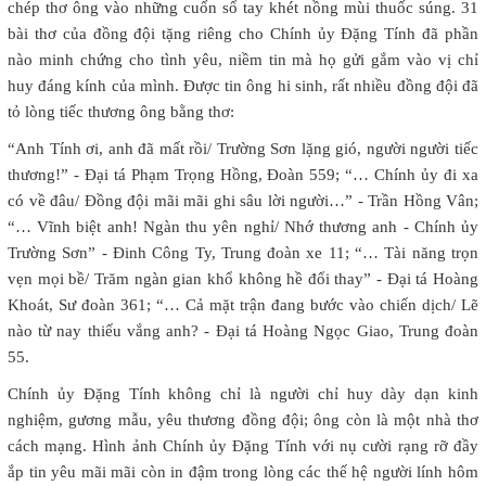
chép thơ ông vào những cuốn sổ tay khét nồng mùi thuốc súng. 31
bài thơ của đồng đội tặng riêng cho Chính ủy Đặng Tính đã phần
nào minh chứng cho tình yêu, niềm tin mà họ gửi gắm vào vị chỉ
huy đáng kính của mình. Được tin ông hi sinh, rất nhiều đồng đội đã
tỏ lòng tiếc thương ông bằng thơ:
“Anh Tính ơi, anh đã mất rồi/ Trường Sơn lặng gió, người người tiếc
thương!” - Đại tá Phạm Trọng Hồng, Đoàn 559; “… Chính ủy đi xa
có về đâu/ Đồng đội mãi mãi ghi sâu lời người…” - Trần Hồng Vân;
“… Vĩnh biệt anh! Ngàn thu yên nghỉ/ Nhớ thương anh - Chính ủy
Trường Sơn” - Đinh Công Ty, Trung đoàn xe 11; “… Tài năng trọn
vẹn mọi bề/ Trăm ngàn gian khổ không hề đổi thay” - Đại tá Hoàng
Khoát, Sư đoàn 361; “… Cả mặt trận đang bước vào chiến dịch/ Lẽ
nào từ nay thiếu vắng anh? - Đại tá Hoàng Ngọc Giao, Trung đoàn
55.
Chính ủy Đặng Tính không chỉ là người chỉ huy dày dạn kinh
nghiệm, gương mẫu, yêu thương đồng đội; ông còn là một nhà thơ
cách mạng. Hình ảnh Chính ủy Đặng Tính với nụ cười rạng rỡ đầy
ắp tin yêu mãi mãi còn in đậm trong lòng các thế hệ người lính hôm