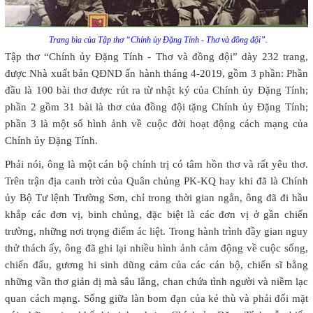
Trang bìa của Tập thơ “Chính ủy Đặng Tính - Thơ và đồng đội”.
Tập thơ “Chính ủy Đặng Tính - Thơ và đồng đội” dày 232 trang,
được Nhà xuất bản QĐND ấn hành tháng 4-2019, gồm 3 phần: Phần
đầu là 100 bài thơ được rút ra từ nhật ký của Chính ủy Đặng Tính;
phần 2 gồm 31 bài là thơ của đồng đội tặng Chính ủy Đặng Tính;
phần 3 là một số hình ảnh về cuộc đời hoạt động cách mạng của
Chính ủy Đặng Tính.
Phải nói, ông là một cán bộ chính trị có tâm hồn thơ và rất yêu thơ.
Trên trận địa canh trời của Quân chủng PK-KQ hay khi đã là Chính
ủy Bộ Tư lệnh Trường Sơn, chỉ trong thời gian ngắn, ông đã đi hầu
khắp các đơn vị, binh chủng, đặc biệt là các đơn vị ở gần chiến
trường, những nơi trọng điểm ác liệt. Trong hành trình đầy gian nguy
thử thách ấy, ông đã ghi lại nhiều hình ảnh cảm động về cuộc sống,
chiến đấu, gương hi sinh dũng cảm của các cán bộ, chiến sĩ bằng
những vần thơ giản dị mà sâu lắng, chan chứa tình người và niềm lạc
quan cách mạng. Sống giữa làn bom đạn của kẻ thù và phải đối mặt