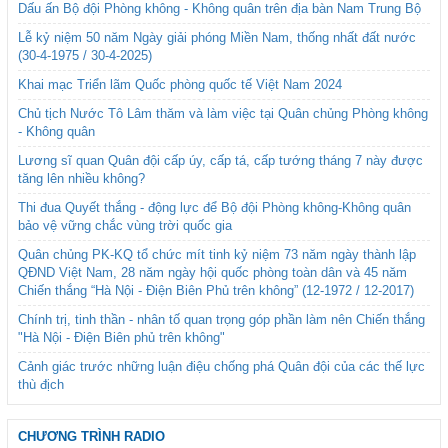
Dấu ấn Bộ đội Phòng không - Không quân trên địa bàn Nam Trung Bộ
Lễ kỷ niệm 50 năm Ngày giải phóng Miền Nam, thống nhất đất nước
(30-4-1975 / 30-4-2025)
Khai mạc Triển lãm Quốc phòng quốc tế Việt Nam 2024
Chủ tịch Nước Tô Lâm thăm và làm việc tại Quân chủng Phòng không
- Không quân
Lương sĩ quan Quân đội cấp úy, cấp tá, cấp tướng tháng 7 này được
tăng lên nhiều không?
Thi đua Quyết thắng - động lực để Bộ đội Phòng không-Không quân
bảo vệ vững chắc vùng trời quốc gia
Quân chủng PK-KQ tổ chức mít tinh kỷ niệm 73 năm ngày thành lập
QĐND Việt Nam, 28 năm ngày hội quốc phòng toàn dân và 45 năm
Chiến thắng “Hà Nội - Điện Biên Phủ trên không” (12-1972 / 12-2017)
Chính trị, tinh thần - nhân tố quan trọng góp phần làm nên Chiến thắng
"Hà Nội - Điện Biên phủ trên không"
Cảnh giác trước những luận điệu chống phá Quân đội của các thế lực
thù địch
CHƯƠNG TRÌNH RADIO