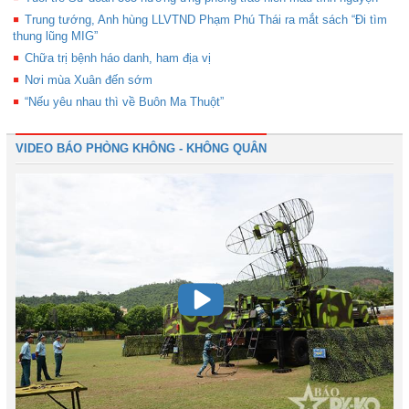
Trung tướng, Anh hùng LLVTND Phạm Phú Thái ra mắt sách “Đi tìm
thung lũng MIG”
Chữa trị bệnh háo danh, ham địa vị
Nơi mùa Xuân đến sớm
“Nếu yêu nhau thì về Buôn Ma Thuột”
VIDEO BÁO PHÒNG KHÔNG - KHÔNG QUÂN