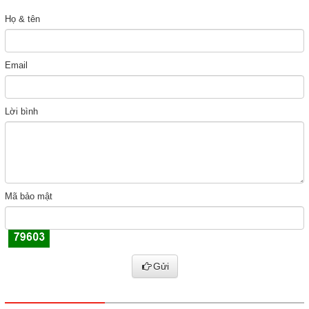
Họ & tên
Email
Lời bình
Mã bảo mật
Gửi