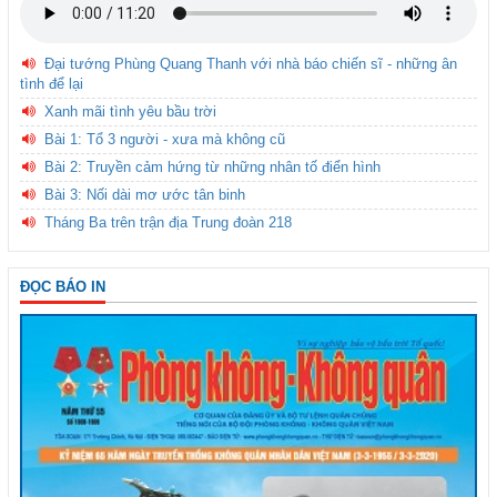
Đại tướng Phùng Quang Thanh với nhà báo chiến sĩ - những ân
tình để lại
Xanh mãi tình yêu bầu trời
Bài 1: Tổ 3 người - xưa mà không cũ
Bài 2: Truyền cảm hứng từ những nhân tố điển hình
Bài 3: Nối dài mơ ước tân binh
Tháng Ba trên trận địa Trung đoàn 218
ĐỌC BÁO IN