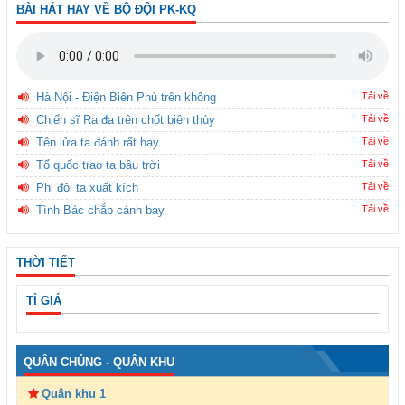
BÀI HÁT HAY VỀ BỘ ĐỘI PK-KQ
Hà Nội - Điện Biên Phủ trên không
Tải về
Chiến sĩ Ra đa trên chốt biên thùy
Tải về
Tên lửa ta đánh rất hay
Tải về
Tổ quốc trao ta bầu trời
Tải về
Phi đội ta xuất kích
Tải về
Tình Bác chắp cánh bay
Tải về
THỜI TIẾT
TỈ GIÁ
QUÂN CHỦNG - QUÂN KHU
Quân khu 1