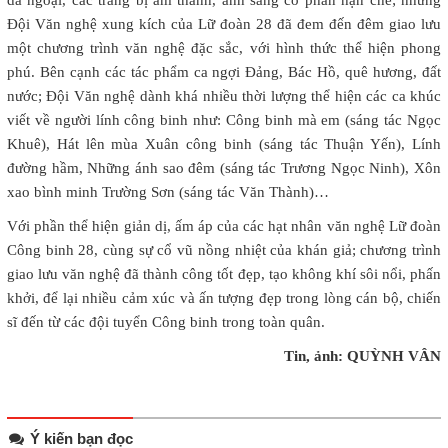
dã ngoại, các trang bị âm thanh, ánh sáng có phần hạn chế; nhưng
Đội Văn nghệ xung kích của Lữ đoàn 28 đã đem đến đêm giao lưu
một chương trình văn nghệ đặc sắc, với hình thức thể hiện phong
phú. Bên cạnh các tác phẩm ca ngợi Đảng, Bác Hồ, quê hương, đất
nước; Đội Văn nghệ dành khá nhiều thời lượng thể hiện các ca khúc
viết về người lính công binh như: Công binh mà em (sáng tác Ngọc
Khuê), Hát lên mùa Xuân công binh (sáng tác Thuận Yến), Lính
đường hầm, Những ánh sao đêm (sáng tác Trương Ngọc Ninh), Xôn
xao bình minh Trường Sơn (sáng tác Văn Thành)…
Với phần thể hiện giản dị, ấm áp của các hạt nhân văn nghệ Lữ đoàn
Công binh 28, cùng sự cổ vũ nồng nhiệt của khán giả; chương trình
giao lưu văn nghệ đã thành công tốt đẹp, tạo không khí sôi nổi, phấn
khởi, để lại nhiều cảm xúc và ấn tượng đẹp trong lòng cán bộ, chiến
sĩ đến từ các đội tuyển Công binh trong toàn quân.
Tin, ảnh: QUỲNH VÂN
Ý kiến bạn đọc