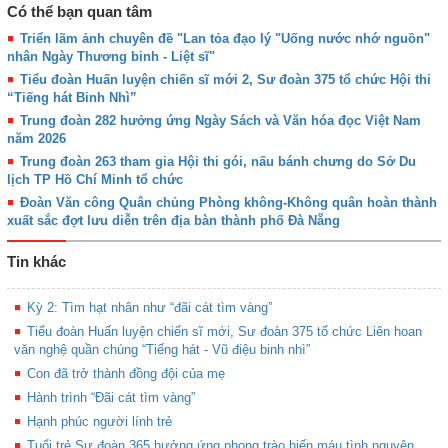
Có thể bạn quan tâm
Triển lãm ảnh chuyên đề "Lan tỏa đạo lý "Uống nước nhớ nguồn"
nhân Ngày Thương binh - Liệt sĩ"
Tiểu đoàn Huấn luyện chiến sĩ mới 2, Sư đoàn 375 tổ chức Hội thi
“Tiếng hát Binh Nhì”
Trung đoàn 282 hưởng ứng Ngày Sách và Văn hóa đọc Việt Nam
năm 2026
Trung đoàn 263 tham gia Hội thi gói, nấu bánh chưng do Sở Du
lịch TP Hồ Chí Minh tổ chức
Đoàn Văn công Quân chủng Phòng không-Không quân hoàn thành
xuất sắc đợt lưu diễn trên địa bàn thành phố Đà Nẵng
Tin khác
Kỳ 2: Tìm hạt nhân như “đãi cát tìm vàng”
Tiểu đoàn Huấn luyện chiến sĩ mới, Sư đoàn 375 tổ chức Liên hoan
văn nghệ quần chúng “Tiếng hát - Vũ điệu binh nhì”
Con đã trở thành đồng đội của mẹ
Hành trình “Đãi cát tìm vàng”
Hạnh phúc người lính trẻ
Tuổi trẻ Sư đoàn 365 hưởng ứng phong trào hiến máu tình nguyện