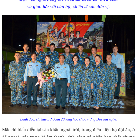
và giao lưu với c
án bộ, chiến sĩ các đơn vị.
Lãnh đạo, chỉ huy Lữ đoàn 28 tặng hoa chúc mừng Đội văn nghệ.
Mặc dù biểu diễn tại sân khấu ngoài trời, trong điều kiện bộ đội ăn, ở