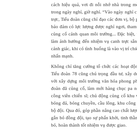
cách hiệu quả, vơi đi nỗi nhớ nhà trong mỗ
trong ngày nghỉ, giờ nghỉ. “Vào ngày nghỉ 
trực, Tiểu đoàn cũng chỉ đạo các đơn vị, bộ 
bảo đảm có lực lượng được nghỉ ngơi, tham 
củng cố cảnh quan môi trường... Đặc biệt, 
làm ảnh hưởng đến nhiệm vụ canh trực sẵn 
cảnh giác, khi có tình huống là vào vị trí 
nhấn mạnh.
Không chỉ tăng cường tổ chức các hoạt động 
Tiểu đoàn 78 cũng chú trọng đầu tư, xây 
với xây dựng môi trường văn hóa phong p
đoàn đã củng cố, làm mới hàng chục pa n
công viên chiến sĩ; chủ động củng cố khu vu
bóng đá, bóng chuyền, cầu lông, khu công v
bộ đội. Qua đó, góp phần nâng cao chất lượn
gắn bó đồng đội, tạo sự phấn khởi, tinh thầ
bó, hoàn thành tốt nhiệm vụ được giao.