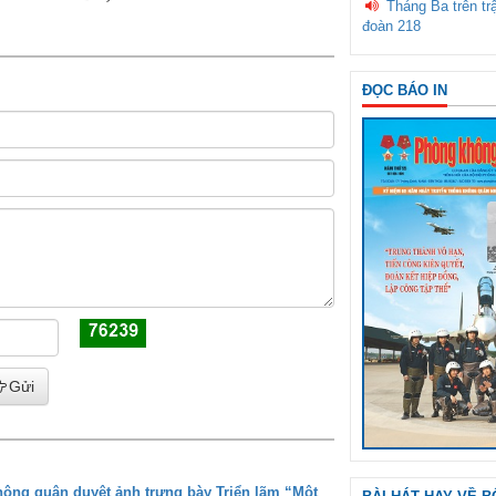
Tháng Ba trên tr
đoàn 218
ĐỌC BÁO IN
Gửi
ông quân duyệt ảnh trưng bày Triển lãm “Một