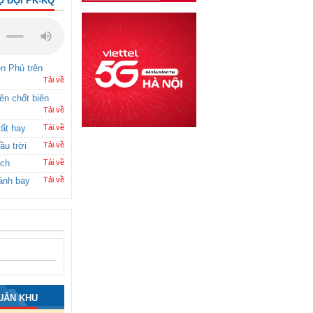
Ộ ĐỘI PK-KQ
ên Phủ trên
Tải về
rên chốt biên
Tải về
rất hay
Tải về
ầu trời
Tải về
ích
Tải về
ánh bay
Tải về
UÂN KHU