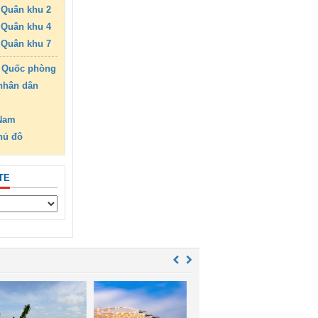
Quân khu 2
Quân khu 4
Quân khu 7
 Quốc phòng
nhân dân
 Nam
hủ đô
TE