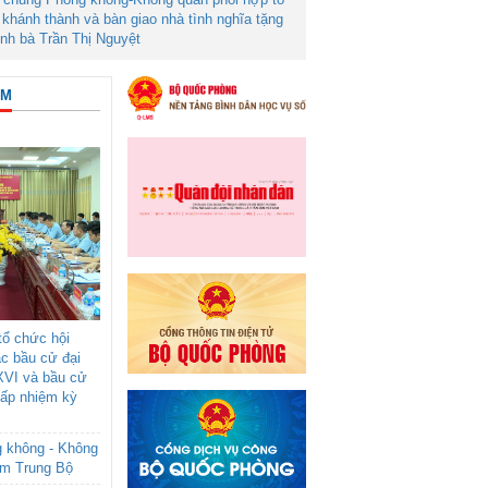
khánh thành và bàn giao nhà tình nghĩa tặng
ình bà Trần Thị Nguyệt
ÂM
ổ chức hội
ác bầu cử đại
XVI và bầu cử
cấp nhiệm kỳ
g không - Không
am Trung Bộ