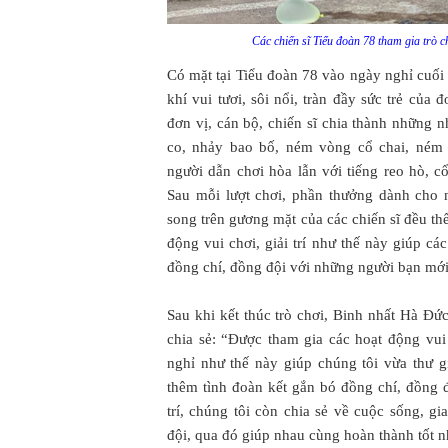
Các chiến sĩ Tiểu đoàn 78 tham gia trò c
Có mặt tại Tiểu đoàn 78 vào ngày nghỉ cuối
khí vui tươi, sôi nổi, tràn đầy sức trẻ của
đơn vị, cán bộ, chiến sĩ chia thành những 
co, nhảy bao bố, ném vòng cổ chai, ném 
người dẫn chơi hòa lẫn với tiếng reo hò, c
Sau mỗi lượt chơi, phần thưởng dành cho n
song trên gương mặt của các chiến sĩ đều t
động vui chơi, giải trí như thế này giúp cá
đồng chí, đồng đội với những người bạn mớ
Sau khi kết thúc trò chơi, Binh nhất Hà Đứ
chia sẻ: “Được tham gia các hoạt động vui 
nghỉ như thế này giúp chúng tôi vừa thư g
thêm tình đoàn kết gắn bó đồng chí, đồng đ
trí, chúng tôi còn chia sẻ về cuộc sống, g
đội, qua đó giúp nhau cùng hoàn thành tốt 