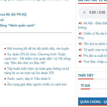
BÀI HÁT HAY VỀ B
 của Bộ đội PK-KQ
 số
Hà Nội - Điện Bi
 động “Hành quân xanh”
không
Chiến sĩ Ra đa t
thùy
Tên lửa ta đánh 
Môi trường tốt để bộ đội phấn đấu, rèn luyện
Tổ quốc trao ta b
Sư đoàn 375 tổ chức Chương trình “Xuân
Phi đội ta xuất k
canh trời - Tết thắm tình quân dân” và Tết trồng
Tình Bác chắp c
cây "Đời đời nhớ ơn Bác Hồ"
Tập huấn kiến thức an toàn giao thông và kỹ
năng lái xe an toàn tại Sư đoàn 370
THỜI TIẾT
Xanh, sạch, đẹp ở Tiểu đoàn 6
Âm vang giai điệu người chiến sĩ canh trời
TỈ GIÁ
QUÂN CHỦNG - Q