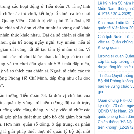
Lễ kỷ niệm 50 năm N
 trong các hoạt động ở Tiểu đoàn 78 là sự linh
Miền Nam, thống nhấ
 chức các trò chơi, kết hợp tổ chức cả trò chơi
4-1975 / 30-4-2025)
 Quang Viên - Chính trị viên phó Tiểu đoàn, Bí
Khai mạc Triển lãm
ác chiến sĩ ở đơn vị đến từ nhiều vùng quê khác
quốc tế Việt Nam 20
nhận thức khác nhau. Đại đa số chiến sĩ đều rất
Chủ tịch Nước Tô L
ơi, giải trí trong ngày nghỉ, tuy nhiên, nếu tổ
việc tại Quân chủng
Không quân
 gian dài cũng rất dễ tạo tâm lý nhàm chán. Vì
Lương sĩ quan Quân 
chức các trò chơi khác nhau, kết hợp cả trò chơi
cấp tá, cấp tướng t
ng và trò chơi dân gian như: Bịt mắt đập niêu,
được tăng lên nhiều
 và sở thích của chiến sĩ. Ngoài tổ chức các trò
Thi đua Quyết thắng 
 động Phòng Hồ Chí Minh, đáp ứng nhu cầu đọc
Bộ đội Phòng không
u”.
bảo vệ vững chắc vù
gia
àn trưởng Tiểu đoàn 78, là đơn vị chủ lực của
Quân chủng PK-KQ t
u, quản lý vùng trời nên cường độ canh trực,
kỷ niệm 73 năm ngày
t công việc căng thẳng; vì vậy việc tổ chức các
QĐND Việt Nam, 28 
quốc phòng toàn dâ
 sẽ góp phần thiết thực giúp bộ đội giảm bớt mệt
Chiến thắng “Hà Nội 
hần. Hơn nữa, quân số đông, ở tập trung, đa phần
trên không” (12-1972
 là giải pháp thiết thực để quản lý bộ đội một