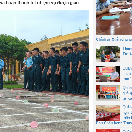
và hoàn thành tốt nhiệm vụ được giao.
Chính ủy Quân chủng
Tham
Tư l
Quân
cách 
trào 
Quân
quà g
tại x
Quân
nghị 
triển
Ban Chấp hành Trun
Quân