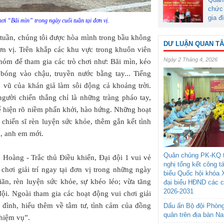
chức 
gia đ
hơi “Bãi mìn” trong ngày cuối tuần tại đơn vị.
 tuần, chúng tôi được hòa mình trong bầu không
DƯ LUẬN QUAN T
 đơn vị. Trên khắp các khu vực trong khuôn viên
Ngày 2 Tháng 4, 2026
nhóm để tham gia các trò chơi như: Bãi mìn, kéo
bóng vào chậu, truyền nước bằng tay... Tiếng
ổ vũ của khán giả làm sôi động cả khoảng trời.
gười chiến thắng chỉ là những tràng pháo tay,
hể hiện rõ niềm phấn khởi, hào hứng. Những hoạt
c chiến sĩ rèn luyện sức khỏe, thêm gắn kết tình
i, anh em mới.
Quân chủng PK-KQ t
c Hoàng - Trắc thủ Điều khiển, Đại đội 1 vui vẻ
nghị tổng kết công t
chơi giải trí ngay tại đơn vị trong những ngày
biểu Quốc hội khóa 
iãn, rèn luyện sức khỏe, sự khéo léo; vừa tăng
đại biểu HĐND các 
2026-2031
ội. Ngoài tham gia các hoạt động vui chơi giải
ia đình, hiểu thêm về tâm tư, tình cảm của đồng
Dấu ấn Bộ đội Phòn
quân trên địa bàn N
nhiệm vụ”.