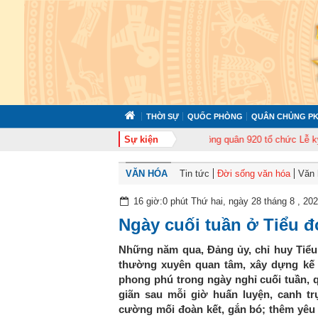
THỜI SỰ
QUỐC PHÒNG
QUÂN CHỦNG PK
ập huấn cán bộ năm 2026
Trung đoàn Không quân 920 tổ chức Lễ kỷ niệm 
Sự kiện
VĂN HÓA
Tin tức
Đời sống văn hóa
Văn 
16 giờ:0 phút Thứ hai, ngày 28 tháng 8 , 20
Ngày cuối tuần ở Tiểu đ
Những năm qua, Đảng ủy, chỉ huy Tiểu
thường xuyên quan tâm, xây dựng kế 
phong phú trong ngày nghỉ cuối tuần, 
giãn sau mỗi giờ huấn luyện, canh tr
cường mối đoàn kết, gắn bó; thêm yêu