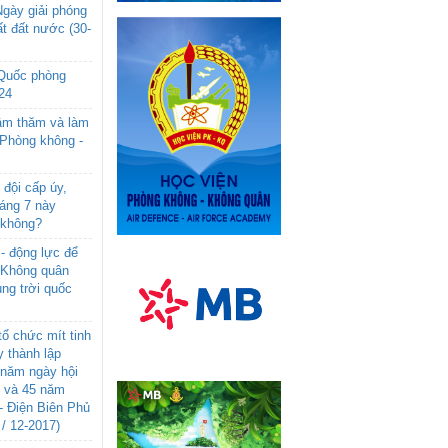
gày giải phóng
t đất nước (30-
 Quốc phòng
24
âm thăm và làm
 Phòng không -
đội cấp úy,
háng 7 này
 không?
- động lực để
-Không quân
ng trời quốc
ổ chức mít tinh
 thành lập
năm ngày hội
n và 45 năm
- Điện Biên Phủ
 / 12-2017)