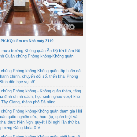
 PK-KQ kiểm tra Nhà máy Z119
 mưu trưởng Không quân Ấn Độ tới thăm Bộ
ệnh Quân chủng Phòng không-Không quân
 chủng Phòng không-Không quân tập huấn cải
hành chính, chuyển đổi số, triển khai Phong
“Bình dân học vụ số”
 chủng Phòng không - Không quân thăm, tặng
ia đình chính sách, học sinh nghèo vượt khó
ã Tây Giang, thành phố Đà nẵng
 chủng Phòng không-Không quân tham gia Hội
toàn quốc nghiên cứu, học tập, quán triệt và
 khai thực hiện Nghị quyết Hội nghị lần thứ ba
g ương Đảng khóa XIV
 chủng Phòng không-Không quân phối hợp tổ