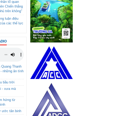
- nhân tố quan
nên Chiến thắng
phủ trên không"
ng luận điệu
của các thế lực
ADIO
g Quang Thanh
 - những ân tình
u bầu trời
i - xưa mà
ảm hứng từ
hình
ơ ước tân binh