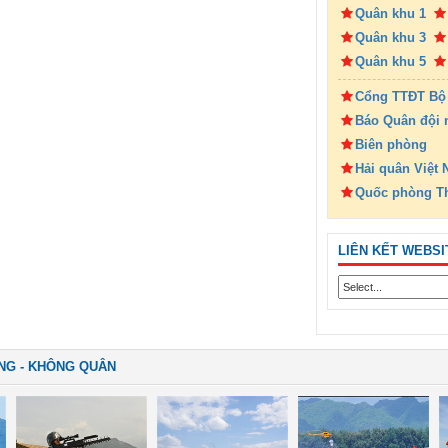
Quân khu 1
Quân khu 3
Quân khu 5
Cổng TTĐT Bộ
Báo Quân đội 
Biên phòng
Hải quân Việt
Quốc phòng T
LIÊN KẾT WEBSI
NG - KHÔNG QUÂN