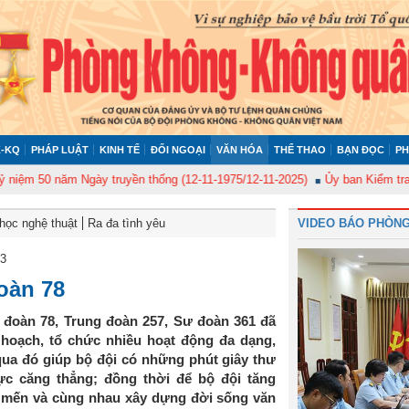
-KQ
PHÁP LUẬT
KINH TẾ
ĐỐI NGOẠI
VĂN HÓA
THỂ THAO
BẠN ĐỌC
PH
50 năm Ngày truyền thống (12-11-1975/12-11-2025)
Ủy ban Kiểm tra Quân 
học nghệ thuật
Ra đa tình yêu
VIDEO BÁO PHÒNG
23
oàn 78
 đoàn 78, Trung đoàn 257, Sư đoàn 361 đã
hoạch, tổ chức nhiều hoạt động đa dạng,
qua đó giúp bộ đội có những phút giây thư
ực căng thẳng; đồng thời để bộ đội tăng
 mến và cùng nhau xây dựng đời sống văn