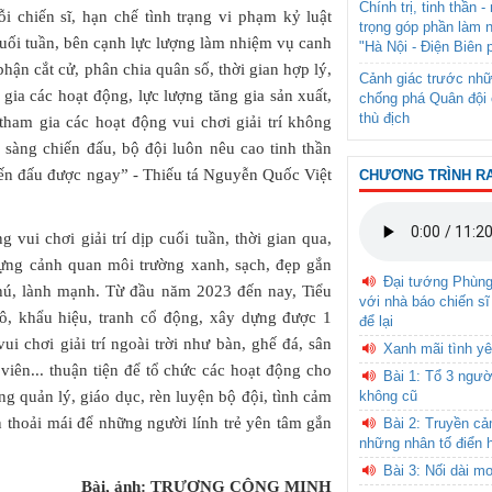
Chính trị, tinh thần 
i chiến sĩ, hạn chế tình trạng vi phạm kỷ luật
trọng góp phần làm 
cuối tuần, bên cạnh lực lượng làm nhiệm vụ canh
"Hà Nội - Điện Biên 
phận cắt cử, phân chia quân số, thời gian hợp lý,
Cảnh giác trước nhữ
gia các hoạt động, lực lượng tăng gia sản xuất,
chống phá Quân đội 
thù địch
tham gia các hoạt động vui chơi giải trí không
sàng chiến đấu, bộ đội luôn nêu cao tinh thần
chiến đấu được ngay” - Thiếu tá Nguyễn Quốc Việt
CHƯƠNG TRÌNH R
vui chơi giải trí dịp cuối tuần, thời gian qua,
dựng cảnh quan môi trường xanh, sạch, đẹp gắn
Đại tướng Phùn
hú, lành mạnh. Từ đầu năm 2023 đến nay, Tiểu
với nhà báo chiến sĩ
ô, khẩu hiệu, tranh cổ động, xây dựng được 1
để lại
i chơi giải trí ngoài trời như bàn, ghế đá, sân
Xanh mãi tình yê
iên... thuận tiện để tổ chức các hoạt động cho
Bài 1: Tổ 3 ngườ
g quản lý, giáo dục, rèn luyện bộ đội, tình cảm
không cũ
n thoải mái để những người lính trẻ yên tâm gắn
Bài 2: Truyền c
những nhân tố điển 
Bài 3: Nối dài m
Bài, ảnh: TRƯƠNG CÔNG MINH