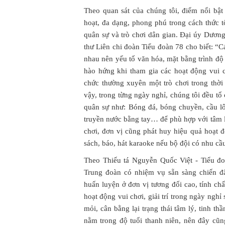
Theo quan sát của chúng tôi, điểm nổi bật
hoạt, đa dạng, phong phú trong cách thức tổ
quân sự và trò chơi dân gian. Đại úy Dương
thư Liên chi đoàn Tiểu đoàn 78 cho biết: “C
nhau nên yếu tố văn hóa, mặt bằng trình độ 
hào hứng khi tham gia các hoạt động vui ch
chức thường xuyên một trò chơi trong thời
vậy, trong từng ngày nghỉ, chúng tôi đều tổ 
quân sự như: Bóng đá, bóng chuyền, cầu lô
truyền nước bằng tay… để phù hợp với tâm lý
chơi, đơn vị cũng phát huy hiệu quả hoạt
sách, báo, hát karaoke nếu bộ đội có nhu cầ
Theo Thiếu tá Nguyễn Quốc Việt - Tiểu đo
Trung đoàn có nhiệm vụ sẵn sàng chiến đấ
huấn luyện ở đơn vị tương đối cao, tính chấ
hoạt động vui chơi, giải trí trong ngày nghỉ
mỏi, cân bằng lại trạng thái tâm lý, tinh t
nằm trong độ tuổi thanh niên, nên đây cũng