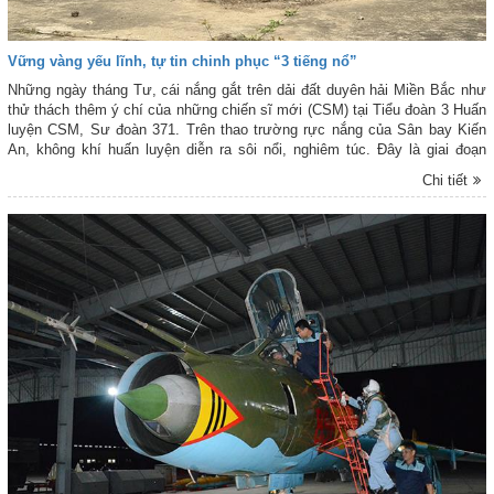
Vững vàng yếu lĩnh, tự tin chinh phục “3 tiếng nổ”
Những ngày tháng Tư, cái nắng gắt trên dải đất duyên hải Miền Bắc như
thử thách thêm ý chí của những chiến sĩ mới (CSM) tại Tiểu đoàn 3 Huấn
luyện CSM, Sư đoàn 371. Trên thao trường rực nắng của Sân bay Kiến
An, không khí huấn luyện diễn ra sôi nổi, nghiêm túc. Đây là giai đoạn
quan trọng để CSM khổ luyện yếu lĩnh, rèn luyện bản lĩnh, quyết tâm giành
Chi tiết
kết quả cao nhất trong nội dung kiểm tra “3 tiếng nổ” sắp tới.