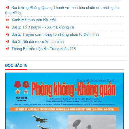
Đại tướng Phùng Quang Thanh với nhà báo chiến sĩ - những ân
tình để lại
Xanh mãi tình yêu bầu trời
Bài 1: Tổ 3 người - xưa mà không cũ
Bài 2: Truyền cảm hứng từ những nhân tố điển hình
Bài 3: Nối dài mơ ước tân binh
Tháng Ba trên trận địa Trung đoàn 218
ĐỌC BÁO IN