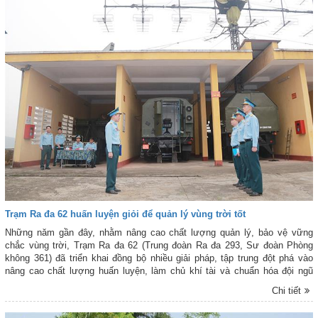
Trạm Ra đa 62 huấn luyện giỏi để quản lý vùng trời tốt
Những năm gần đây, nhằm nâng cao chất lượng quản lý, bảo vệ vững
chắc vùng trời, Trạm Ra đa 62 (Trung đoàn Ra đa 293, Sư đoàn Phòng
không 361) đã triển khai đồng bộ nhiều giải pháp, tập trung đột phá vào
nâng cao chất lượng huấn luyện, làm chủ khí tài và chuẩn hóa đội ngũ
cán bộ. Với cách làm bài bản, nền nếp, gắn huấn luyện với nhiệm vụ trực
Chi tiết
ban sẵn sàng chiến đấu, quản lý vùng trời (SSCĐ, QLVT), đơn vị từng
bước nâng cao năng lực phát hiện, xử lý mục tiêu, đáp ứng yêu cầu