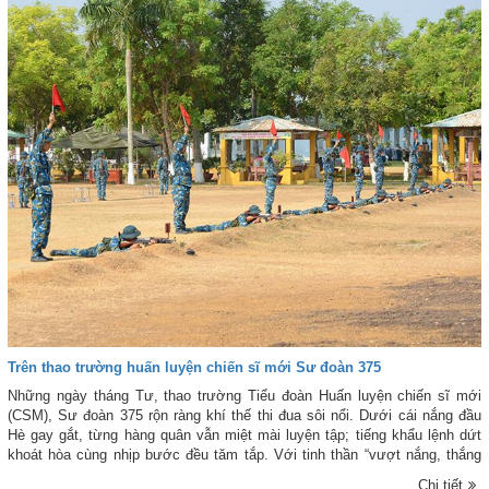
nhiệm vụ trong mọi tình huống.
Trên thao trường huấn luyện chiến sĩ mới Sư đoàn 375
Những ngày tháng Tư, thao trường Tiểu đoàn Huấn luyện chiến sĩ mới
(CSM), Sư đoàn 375 rộn ràng khí thế thi đua sôi nổi. Dưới cái nắng đầu
Hè gay gắt, từng hàng quân vẫn miệt mài luyện tập; tiếng khẩu lệnh dứt
khoát hòa cùng nhịp bước đều tăm tắp. Với tinh thần “vượt nắng, thắng
mưa”, các CSM không quản khó khăn, bền bỉ rèn luyện từng ngày, từng
Chi tiết