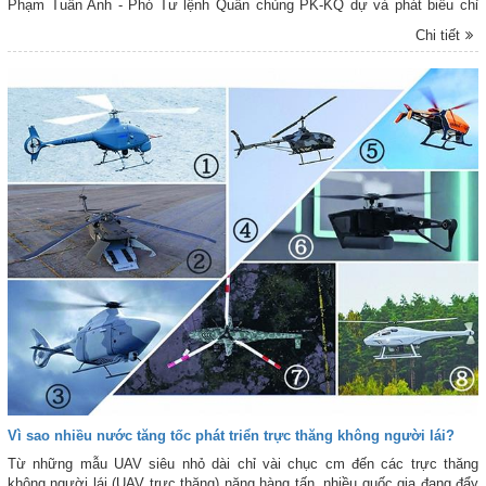
Phạm Tuấn Anh - Phó Tư lệnh Quân chủng PK-KQ dự và phát biểu chỉ
đạo. Dự Lễ phát động có thủ trưởng các cơ quan Quân chủng, Ban Công
Chi tiết
đoàn Quốc phòng, đại biểu các cơ quan, đơn vị trực thuộc Quân chủng
PK-KQ; lãnh đạo, chỉ huy Nhà máy A31; đại biểu các đơn vị đóng quân
trên địa bàn và cấp ủy, chính quyền địa phương.
Vì sao nhiều nước tăng tốc phát triển trực thăng không người lái?
Từ những mẫu UAV siêu nhỏ dài chỉ vài chục cm đến các trực thăng
không người lái (UAV trực thăng) nặng hàng tấn, nhiều quốc gia đang đẩy