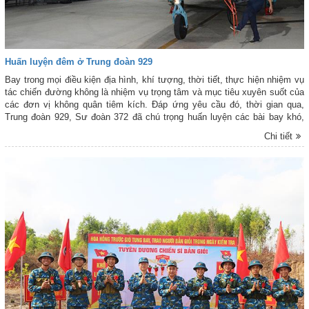
Huấn luyện đêm ở Trung đoàn 929
Bay trong mọi điều kiện địa hình, khí tượng, thời tiết, thực hiện nhiệm vụ
tác chiến đường không là nhiệm vụ trọng tâm và mục tiêu xuyên suốt của
các đơn vị không quân tiêm kích. Đáp ứng yêu cầu đó, thời gian qua,
Trung đoàn 929, Sư đoàn 372 đã chú trọng huấn luyện các bài bay khó,
đặc biệt là bay đêm, nhằm nâng cao trình độ, kỹ năng sử dụng vũ khí,
Chi tiết
trang bị cho đội ngũ phi công và các lực lượng bảo đảm.