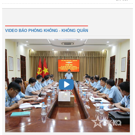
giờ, quyết tâm giành kết quả cao trong huấn luyện.
Đầu
Trước
2
3
4
5
6
7
8
9
Tiếp
Cuối
VIDEO BÁO PHÒNG KHÔNG - KHÔNG QUÂN