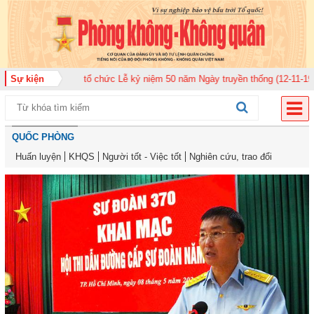
n 920 tổ chức Lễ kỷ niệm 50 năm Ngày truyền thống (12-11-1975/12-11-2025
Sự kiện
QUỐC PHÒNG
Huấn luyện
KHQS
Người tốt - Việc tốt
Nghiên cứu, trao đổi