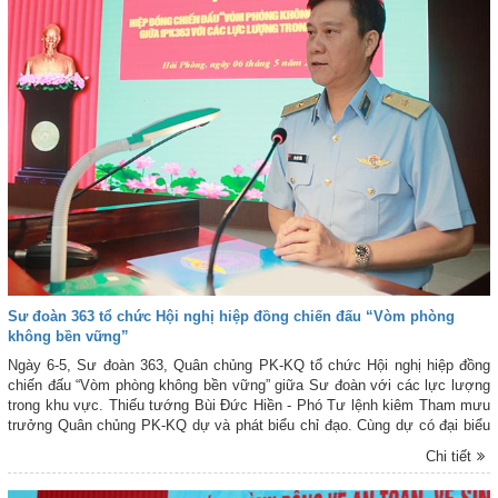
Sư đoàn 363 tổ chức Hội nghị hiệp đồng chiến đấu “Vòm phòng
không bền vững”
Ngày 6-5, Sư đoàn 363, Quân chủng PK-KQ tổ chức Hội nghị hiệp đồng
chiến đấu “Vòm phòng không bền vững” giữa Sư đoàn với các lực lượng
trong khu vực. Thiếu tướng Bùi Đức Hiền - Phó Tư lệnh kiêm Tham mưu
trưởng Quân chủng PK-KQ dự và phát biểu chỉ đạo. Cùng dự có đại biểu
Cục Tác chiến (Bộ Tổng Tham mưu QĐND Việt Nam); thủ trưởng các cơ
Chi tiết
quan và một số phòng chức năng của Quân chủng PK-KQ; lãnh đạo, chỉ
huy Sư đoàn 363 và các đơn vị trực thuộc; đại diện các đơn vị trong và