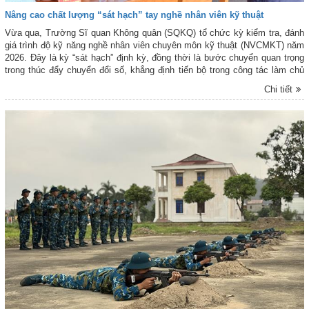
Nâng cao chất lượng “sát hạch” tay nghề nhân viên kỹ thuật
Vừa qua, Trường Sĩ quan Không quân (SQKQ) tổ chức kỳ kiểm tra, đánh
giá trình độ kỹ năng nghề nhân viên chuyên môn kỹ thuật (NVCMKT) năm
2026. Đây là kỳ “sát hạch” định kỳ, đồng thời là bước chuyển quan trọng
trong thúc đẩy chuyển đổi số, khẳng định tiến bộ trong công tác làm chủ
vũ khí, trang bị kỹ thuật (VKTBKT) hiện đại của đội ngũ nhân viên kỹ
Chi tiết
thuật.