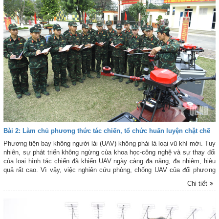
Bài 2: Làm chủ phương thức tác chiến, tổ chức huấn luyện chặt chẽ
Phương tiện bay không người lái (UAV) không phải là loại vũ khí mới. Tuy
nhiên, sự phát triển không ngừng của khoa học-công nghệ và sự thay đổi
của loại hình tác chiến đã khiến UAV ngày càng đa năng, đa nhiệm, hiệu
quả rất cao. Vì vậy, việc nghiên cứu phòng, chống UAV của đối phương
cũng như sử dụng UAV trong tác chiến là vấn đề quan trọng đặt ra hiện
Chi tiết
nay.