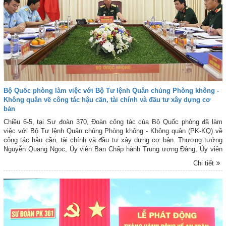
Bộ Quốc phòng làm việc với Bộ Tư lệnh Quân chủng Phòng không -
Không quân về công tác hậu cần, tài chính và đầu tư xây dựng cơ
bản
Chiều 6-5, tại Sư đoàn 370, Đoàn công tác của Bộ Quốc phòng đã làm
việc với Bộ Tư lệnh Quân chủng Phòng không - Không quân (PK-KQ) về
công tác hậu cần, tài chính và đầu tư xây dựng cơ bản. Thượng tướng
Nguyễn Quang Ngọc, Ủy viên Ban Chấp hành Trung ương Đảng, Ủy viên
Quân ủy Trung ương, Thứ trưởng Bộ Quốc phòng chủ trì buổi làm việc.
Chi tiết
Làm việc với đoàn có Thiếu tướng Phạm Văn Tính - Phó Tư lệnh Quân
chủng PK-KQ; Thủ trưởng các cơ quan, phòng, ban chức năng của Quân
chủng PK-KQ và lãnh đạo, chỉ huy Sư đoàn 370.