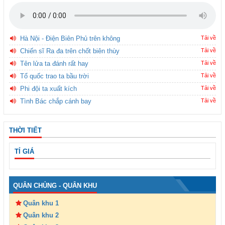
Hà Nội - Điện Biên Phủ trên không
Tải về
Chiến sĩ Ra đa trên chốt biên thùy
Tải về
Tên lửa ta đánh rất hay
Tải về
Tổ quốc trao ta bầu trời
Tải về
Phi đội ta xuất kích
Tải về
Tình Bác chắp cánh bay
Tải về
THỜI TIẾT
TỈ GIÁ
QUÂN CHỦNG - QUÂN KHU
Quân khu 1
Quân khu 2