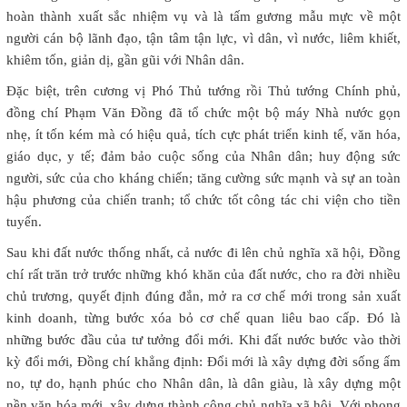
hoàn thành xuất sắc nhiệm vụ và là tấm gương mẫu mực về một
người cán bộ lãnh đạo, tận tâm tận lực, vì dân, vì nước, liêm khiết,
khiêm tốn, giản dị, gần gũi với Nhân dân.
Đặc biệt, trên cương vị Phó Thủ tướng rồi Thủ tướng Chính phủ,
đồng chí Phạm Văn Đồng đã tổ chức một bộ máy Nhà nước gọn
nhẹ, ít tốn kém mà có hiệu quả, tích cực phát triển kinh tế, văn hóa,
giáo dục, y tế; đảm bảo cuộc sống của Nhân dân; huy động sức
người, sức của cho kháng chiến; tăng cường sức mạnh và sự an toàn
hậu phương của chiến tranh; tổ chức tốt công tác chi viện cho tiền
tuyến.
Sau khi đất nước thống nhất, cả nước đi lên chủ nghĩa xã hội, Đồng
chí rất trăn trở trước những khó khăn của đất nước, cho ra đời nhiều
chủ trương, quyết định đúng đắn, mở ra cơ chế mới trong sản xuất
kinh doanh, từng bước xóa bỏ cơ chế quan liêu bao cấp. Đó là
những bước đầu của tư tưởng đổi mới. Khi đất nước bước vào thời
kỳ đổi mới, Đồng chí khẳng định: Đổi mới là xây dựng đời sống ấm
no, tự do, hạnh phúc cho Nhân dân, là dân giàu, là xây dựng một
nền văn hóa mới, xây dựng thành công chủ nghĩa xã hội. Với phong