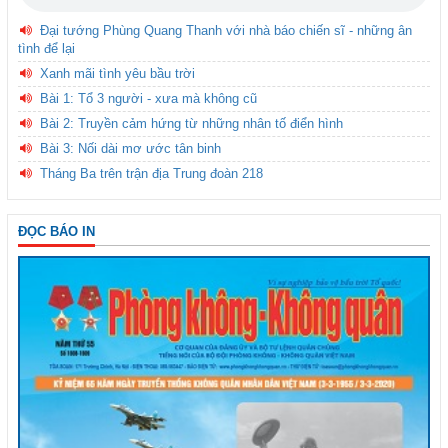
Đại tướng Phùng Quang Thanh với nhà báo chiến sĩ - những ân
tình để lại
Xanh mãi tình yêu bầu trời
Bài 1: Tổ 3 người - xưa mà không cũ
Bài 2: Truyền cảm hứng từ những nhân tố điển hình
Bài 3: Nối dài mơ ước tân binh
Tháng Ba trên trận địa Trung đoàn 218
ĐỌC BÁO IN