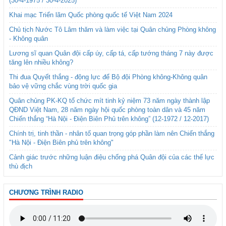
(30-4-1975 / 30-4-2025)
Khai mạc Triển lãm Quốc phòng quốc tế Việt Nam 2024
Chủ tịch Nước Tô Lâm thăm và làm việc tại Quân chủng Phòng không
- Không quân
Lương sĩ quan Quân đội cấp úy, cấp tá, cấp tướng tháng 7 này được
tăng lên nhiều không?
Thi đua Quyết thắng - động lực để Bộ đội Phòng không-Không quân
bảo vệ vững chắc vùng trời quốc gia
Quân chủng PK-KQ tổ chức mít tinh kỷ niệm 73 năm ngày thành lập
QĐND Việt Nam, 28 năm ngày hội quốc phòng toàn dân và 45 năm
Chiến thắng “Hà Nội - Điện Biên Phủ trên không” (12-1972 / 12-2017)
Chính trị, tinh thần - nhân tố quan trọng góp phần làm nên Chiến thắng
"Hà Nội - Điện Biên phủ trên không"
Cảnh giác trước những luận điệu chống phá Quân đội của các thế lực
thù địch
CHƯƠNG TRÌNH RADIO