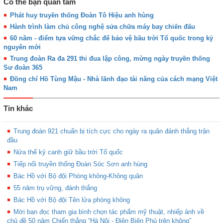
Có thể bạn quan tâm
Phát huy truyền thống Đoàn Tô Hiệu anh hùng
Hành trình làm chủ công nghệ sửa chữa máy bay chiến đấu
60 năm - điểm tựa vững chắc để bảo vệ bầu trời Tổ quốc trong kỷ
nguyên mới
Trung đoàn Ra đa 291 thi đua lập công, mừng ngày truyền thống
Sư đoàn 365
Đồng chí Hồ Tùng Mậu - Nhà lãnh đạo tài năng của cách mạng Việt
Nam
Tin khác
Trung đoàn 921 chuẩn bị tích cực cho ngày ra quân đánh thắng trận
đầu
Nửa thế kỷ canh giữ bầu trời Tổ quốc
Tiếp nối truyền thống Đoàn Sóc Sơn anh hùng
Bác Hồ với Bộ đội Phòng không-Không quân
55 năm trụ vững, đánh thắng
Bác Hồ với Bộ đội Tên lửa phòng không
Mời bạn đọc tham gia bình chọn tác phẩm mỹ thuật, nhiếp ảnh về
chủ đề 50 năm Chiến thắng “Hà Nội - Điện Biên Phủ trên không”