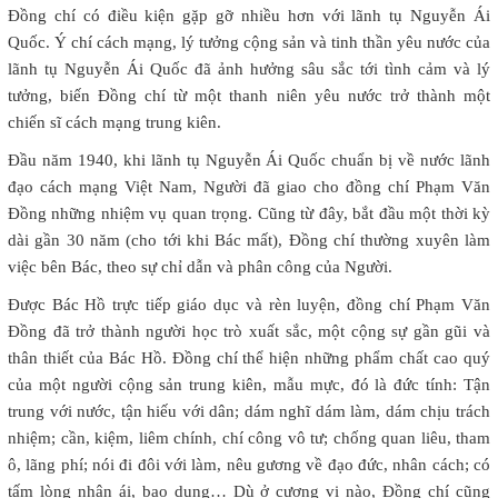
Đồng chí có điều kiện gặp gỡ nhiều hơn với lãnh tụ Nguyễn Ái
Quốc. Ý chí cách mạng, lý tưởng cộng sản và tinh thần yêu nước của
lãnh tụ Nguyễn Ái Quốc đã ảnh hưởng sâu sắc tới tình cảm và lý
tưởng, biến Đồng chí từ một thanh niên yêu nước trở thành một
chiến sĩ cách mạng trung kiên.
Đầu năm 1940, khi lãnh tụ Nguyễn Ái Quốc chuẩn bị về nước lãnh
đạo cách mạng Việt Nam, Người đã giao cho đồng chí Phạm Văn
Đồng những nhiệm vụ quan trọng. Cũng từ đây, bắt đầu một thời kỳ
dài gần 30 năm (cho tới khi Bác mất), Đồng chí thường xuyên làm
việc bên Bác, theo sự chỉ dẫn và phân công của Người.
Được Bác Hồ trực tiếp giáo dục và rèn luyện, đồng chí Phạm Văn
Đồng đã trở thành người học trò xuất sắc, một cộng sự gần gũi và
thân thiết của Bác Hồ. Đồng chí thể hiện những phẩm chất cao quý
của một người cộng sản trung kiên, mẫu mực, đó là đức tính: Tận
trung với nước, tận hiếu với dân; dám nghĩ dám làm, dám chịu trách
nhiệm; cần, kiệm, liêm chính, chí công vô tư; chống quan liêu, tham
ô, lãng phí; nói đi đôi với làm, nêu gương về đạo đức, nhân cách; có
tấm lòng nhân ái, bao dung… Dù ở cương vị nào, Đồng chí cũng