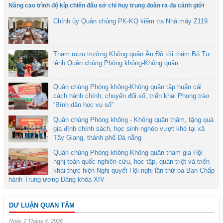
Nâng cao trình độ kíp chiến đấu sở chỉ huy trung đoàn ra đa cảnh giới
Chính ủy Quân chủng PK-KQ kiểm tra Nhà máy Z119
Tham mưu trưởng Không quân Ấn Độ tới thăm Bộ Tư
lệnh Quân chủng Phòng không-Không quân
Quân chủng Phòng không-Không quân tập huấn cải
cách hành chính, chuyển đổi số, triển khai Phong trào
“Bình dân học vụ số”
Quân chủng Phòng không - Không quân thăm, tặng quà
gia đình chính sách, học sinh nghèo vượt khó tại xã
Tây Giang, thành phố Đà nẵng
Quân chủng Phòng không-Không quân tham gia Hội
nghị toàn quốc nghiên cứu, học tập, quán triệt và triển
khai thực hiện Nghị quyết Hội nghị lần thứ ba Ban Chấp
hành Trung ương Đảng khóa XIV
DƯ LUẬN QUAN TÂM
Ngày 2 Tháng 4, 2026