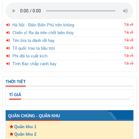
Hà Nội - Điện Biên Phủ trên không
Tải về
Chiến sĩ Ra đa trên chốt biên thùy
Tải về
Tên lửa ta đánh rất hay
Tải về
Tổ quốc trao ta bầu trời
Tải về
Phi đội ta xuất kích
Tải về
Tình Bác chắp cánh bay
Tải về
THỜI TIẾT
TỈ GIÁ
QUÂN CHỦNG - QUÂN KHU
Quân khu 1
Quân khu 2