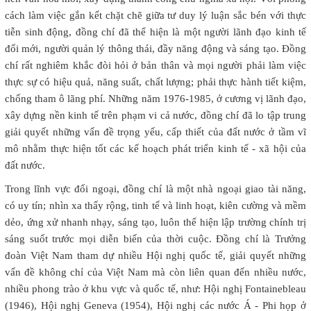
cách làm việc gắn kết chặt chẽ giữa tư duy lý luận sắc bén với thực
tiễn sinh động, đồng chí đã thể hiện là một người lãnh đạo kinh tế
đổi mới, người quản lý thông thái, đầy năng động và sáng tạo. Đồng
chí rất nghiêm khắc đòi hỏi ở bản thân và mọi người phải làm việc
thực sự có hiệu quả, năng suất, chất lượng; phải thực hành tiết kiệm,
chống tham ô lãng phí. Những năm 1976-1985, ở cương vị lãnh đạo,
xây dựng nền kinh tế trên phạm vi cả nước, đồng chí đã lo tập trung
giải quyết những vấn đề trọng yếu, cấp thiết của đất nước ở tầm vĩ
mô nhằm thực hiện tốt các kế hoạch phát triển kinh tế - xã hội của
đất nước.
Trong lĩnh vực đối ngoại, đồng chí là một nhà ngoại giao tài năng,
có uy tín; nhìn xa thấy rộng, tinh tế và linh hoạt, kiên cường và mềm
dẻo, ứng xử nhanh nhạy, sáng tạo, luôn thể hiện lập trường chính trị
sáng suốt trước mọi diễn biến của thời cuộc. Đồng chí là Trưởng
đoàn Việt Nam tham dự nhiều Hội nghị quốc tế, giải quyết những
vấn đề không chỉ của Việt Nam mà còn liên quan đến nhiều nước,
nhiều phong trào ở khu vực và quốc tế, như: Hội nghị Fontainebleau
(1946), Hội nghị Geneva (1954), Hội nghị các nước Á - Phi họp ở