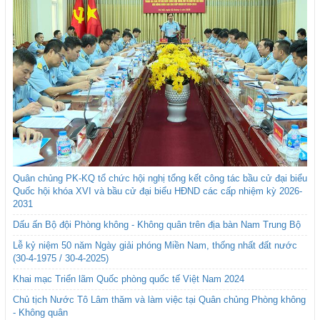
Quân chủng PK-KQ tổ chức hội nghị tổng kết công tác bầu cử đại biểu
Quốc hội khóa XVI và bầu cử đại biểu HĐND các cấp nhiệm kỳ 2026-
2031
Dấu ấn Bộ đội Phòng không - Không quân trên địa bàn Nam Trung Bộ
Lễ kỷ niệm 50 năm Ngày giải phóng Miền Nam, thống nhất đất nước
(30-4-1975 / 30-4-2025)
Khai mạc Triển lãm Quốc phòng quốc tế Việt Nam 2024
Chủ tịch Nước Tô Lâm thăm và làm việc tại Quân chủng Phòng không
- Không quân