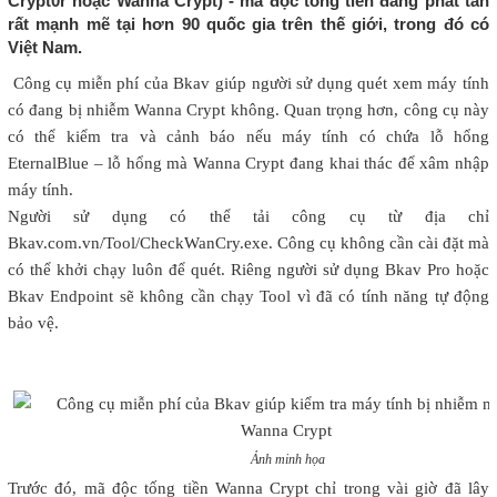
Crypt0r hoặc Wanna Crypt) - mã độc tống tiền đang phát tán
rất mạnh mẽ tại hơn 90 quốc gia trên thế giới, trong đó có
Việt Nam.
Công cụ miễn phí của Bkav giúp người sử dụng quét xem máy tính
có đang bị nhiễm Wanna Crypt không. Quan trọng hơn, công cụ này
có thể kiểm tra và cảnh báo nếu máy tính có chứa lỗ hổng
EternalBlue – lỗ hổng mà Wanna Crypt đang khai thác để xâm nhập
máy tính.
Người sử dụng có thể tải công cụ từ địa chỉ
Bkav.com.vn/Tool/CheckWanCry.exe. Công cụ không cần cài đặt mà
có thể khởi chạy luôn để quét. Riêng người sử dụng Bkav Pro hoặc
Bkav Endpoint sẽ không cần chạy Tool vì đã có tính năng tự động
bảo vệ.
Ảnh minh họa
Trước đó, mã độc tống tiền Wanna Crypt chỉ trong vài giờ đã lây