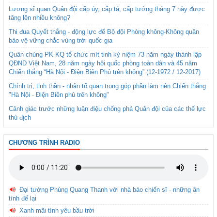
Lương sĩ quan Quân đội cấp úy, cấp tá, cấp tướng tháng 7 này được
tăng lên nhiều không?
Thi đua Quyết thắng - động lực để Bộ đội Phòng không-Không quân
bảo vệ vững chắc vùng trời quốc gia
Quân chủng PK-KQ tổ chức mít tinh kỷ niệm 73 năm ngày thành lập
QĐND Việt Nam, 28 năm ngày hội quốc phòng toàn dân và 45 năm
Chiến thắng “Hà Nội - Điện Biên Phủ trên không” (12-1972 / 12-2017)
Chính trị, tinh thần - nhân tố quan trọng góp phần làm nên Chiến thắng
"Hà Nội - Điện Biên phủ trên không"
Cảnh giác trước những luận điệu chống phá Quân đội của các thế lực
thù địch
CHƯƠNG TRÌNH RADIO
Đại tướng Phùng Quang Thanh với nhà báo chiến sĩ - những ân
tình để lại
Xanh mãi tình yêu bầu trời