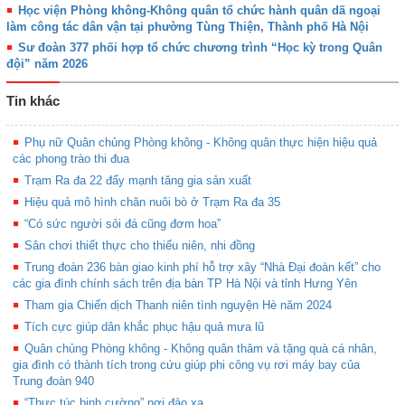
Học viện Phòng không-Không quân tổ chức hành quân dã ngoại
làm công tác dân vận tại phường Tùng Thiện, Thành phố Hà Nội
Sư đoàn 377 phối hợp tổ chức chương trình “Học kỳ trong Quân
đội” năm 2026
Tin khác
Phụ nữ Quân chủng Phòng không - Không quân thực hiện hiệu quả
các phong trào thi đua
Trạm Ra đa 22 đẩy mạnh tăng gia sản xuất
Hiệu quả mô hình chăn nuôi bò ở Trạm Ra đa 35
“Có sức người sỏi đá cũng đơm hoa”
Sân chơi thiết thực cho thiếu niên, nhi đồng
Trung đoàn 236 bàn giao kinh phí hỗ trợ xây “Nhà Đại đoàn kết” cho
các gia đình chính sách trên địa bàn TP Hà Nội và tỉnh Hưng Yên
Tham gia Chiến dịch Thanh niên tình nguyện Hè năm 2024
Tích cực giúp dân khắc phục hậu quả mưa lũ
Quân chủng Phòng không - Không quân thăm và tặng quà cá nhân,
gia đình có thành tích trong cứu giúp phi công vụ rơi máy bay của
Trung đoàn 940
“Thực túc binh cường” nơi đảo xa