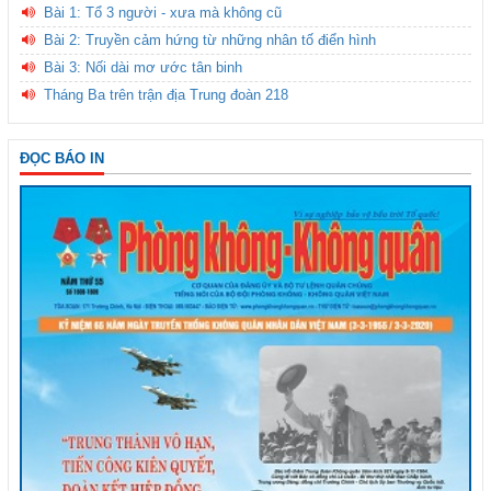
Bài 1: Tổ 3 người - xưa mà không cũ
Bài 2: Truyền cảm hứng từ những nhân tố điển hình
Bài 3: Nối dài mơ ước tân binh
Tháng Ba trên trận địa Trung đoàn 218
ĐỌC BÁO IN