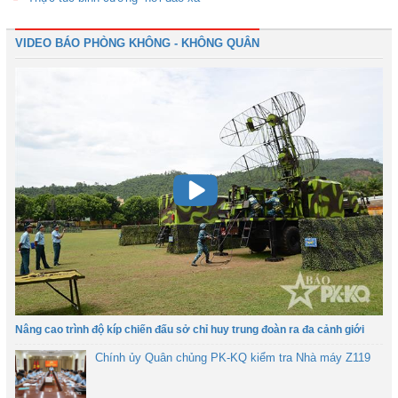
VIDEO BÁO PHÒNG KHÔNG - KHÔNG QUÂN
Nâng cao trình độ kíp chiến đấu sở chỉ huy trung đoàn ra đa cảnh giới
Chính ủy Quân chủng PK-KQ kiểm tra Nhà máy Z119