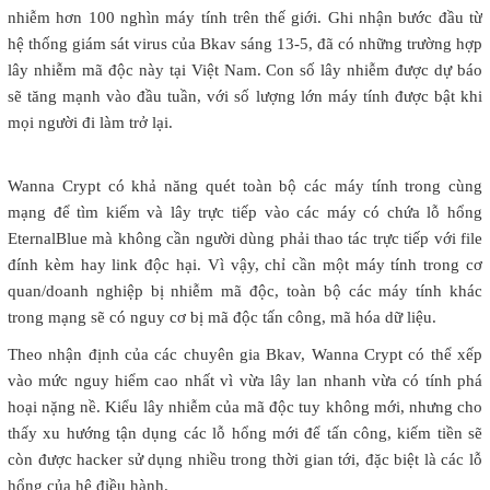
nhiễm hơn 100 nghìn máy tính trên thế giới. Ghi nhận bước đầu từ
hệ thống giám sát virus của Bkav sáng 13-5, đã có những trường hợp
lây nhiễm mã độc này tại Việt Nam. Con số lây nhiễm được dự báo
sẽ tăng mạnh vào đầu tuần, với số lượng lớn máy tính được bật khi
mọi người đi làm trở lại.
Wanna Crypt có khả năng quét toàn bộ các máy tính trong cùng
mạng để tìm kiếm và lây trực tiếp vào các máy có chứa lỗ hổng
EternalBlue mà không cần người dùng phải thao tác trực tiếp với file
đính kèm hay link độc hại. Vì vậy, chỉ cần một máy tính trong cơ
quan/doanh nghiệp bị nhiễm mã độc, toàn bộ các máy tính khác
trong mạng sẽ có nguy cơ bị mã độc tấn công, mã hóa dữ liệu.
Theo nhận định của các chuyên gia Bkav, Wanna Crypt có thể xếp
vào mức nguy hiểm cao nhất vì vừa lây lan nhanh vừa có tính phá
hoại nặng nề. Kiểu lây nhiễm của mã độc tuy không mới, nhưng cho
thấy xu hướng tận dụng các lỗ hổng mới để tấn công, kiếm tiền sẽ
còn được hacker sử dụng nhiều trong thời gian tới, đặc biệt là các lỗ
hổng của hệ điều hành.