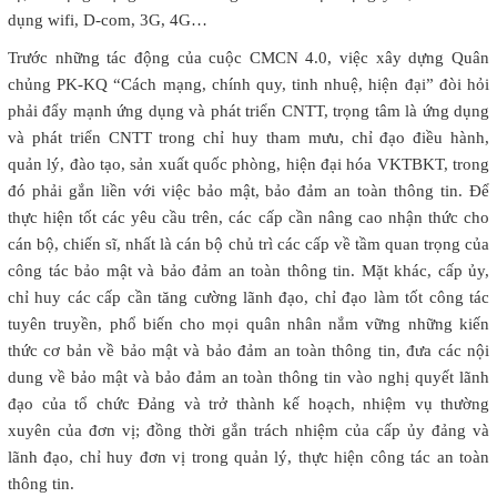
dụng wifi, D-com, 3G, 4G…
Trước những tác động của cuộc CMCN 4.0, việc xây dựng Quân
chủng PK-KQ “Cách mạng, chính quy, tinh nhuệ, hiện đại” đòi hỏi
phải đẩy mạnh ứng dụng và phát triển CNTT, trọng tâm là ứng dụng
và phát triển CNTT trong chỉ huy tham mưu, chỉ đạo điều hành,
quản lý, đào tạo, sản xuất quốc phòng, hiện đại hóa VKTBKT, trong
đó phải gắn liền với việc bảo mật, bảo đảm an toàn thông tin. Để
thực hiện tốt các yêu cầu trên, các cấp cần nâng cao nhận thức cho
cán bộ, chiến sĩ, nhất là cán bộ chủ trì các cấp về tầm quan trọng của
công tác bảo mật và bảo đảm an toàn thông tin. Mặt khác, cấp ủy,
chỉ huy các cấp cần tăng cường lãnh đạo, chỉ đạo làm tốt công tác
tuyên truyền, phổ biến cho mọi quân nhân nắm vững những kiến
thức cơ bản về bảo mật và bảo đảm an toàn thông tin, đưa các nội
dung về bảo mật và bảo đảm an toàn thông tin vào nghị quyết lãnh
đạo của tổ chức Đảng và trở thành kế hoạch, nhiệm vụ thường
xuyên của đơn vị; đồng thời gắn trách nhiệm của cấp ủy đảng và
lãnh đạo, chỉ huy đơn vị trong quản lý, thực hiện công tác an toàn
thông tin.