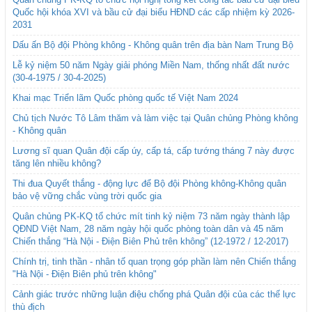
Quốc hội khóa XVI và bầu cử đại biểu HĐND các cấp nhiệm kỳ 2026-
2031
Dấu ấn Bộ đội Phòng không - Không quân trên địa bàn Nam Trung Bộ
Lễ kỷ niệm 50 năm Ngày giải phóng Miền Nam, thống nhất đất nước
(30-4-1975 / 30-4-2025)
Khai mạc Triển lãm Quốc phòng quốc tế Việt Nam 2024
Chủ tịch Nước Tô Lâm thăm và làm việc tại Quân chủng Phòng không
- Không quân
Lương sĩ quan Quân đội cấp úy, cấp tá, cấp tướng tháng 7 này được
tăng lên nhiều không?
Thi đua Quyết thắng - động lực để Bộ đội Phòng không-Không quân
bảo vệ vững chắc vùng trời quốc gia
Quân chủng PK-KQ tổ chức mít tinh kỷ niệm 73 năm ngày thành lập
QĐND Việt Nam, 28 năm ngày hội quốc phòng toàn dân và 45 năm
Chiến thắng “Hà Nội - Điện Biên Phủ trên không” (12-1972 / 12-2017)
Chính trị, tinh thần - nhân tố quan trọng góp phần làm nên Chiến thắng
"Hà Nội - Điện Biên phủ trên không"
Cảnh giác trước những luận điệu chống phá Quân đội của các thế lực
thù địch