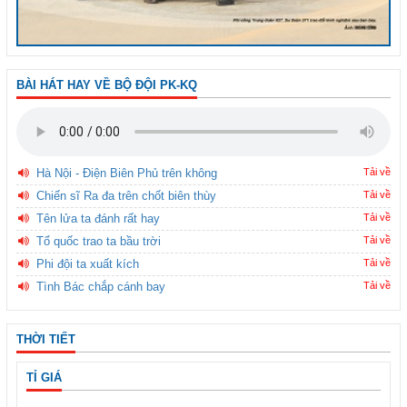
BÀI HÁT HAY VỀ BỘ ĐỘI PK-KQ
Hà Nội - Điện Biên Phủ trên không
Tải về
Chiến sĩ Ra đa trên chốt biên thùy
Tải về
Tên lửa ta đánh rất hay
Tải về
Tổ quốc trao ta bầu trời
Tải về
Phi đội ta xuất kích
Tải về
Tình Bác chắp cánh bay
Tải về
THỜI TIẾT
TỈ GIÁ