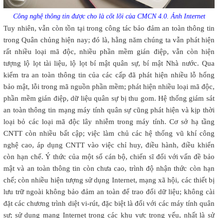
Công nghệ thông tin được cho là cốt lõi của CMCN 4.0. Ảnh Internet
Tuy nhiên, vẫn còn tồn tại trong công tác bảo đảm an toàn thông tin
trong Quân chủng hiện nay; đó là, hằng năm chúng ta vẫn phát hiện
rất nhiều loại mã độc, nhiều phần mềm gián điệp, vẫn còn hiện
tượng lộ lọt tài liệu, lộ lọt bí mật quân sự, bí mật Nhà nước. Qua
kiểm tra an toàn thông tin của các cấp đã phát hiện nhiều lỗ hổng
bảo mật, lỗi trong mã nguồn phần mềm; phát hiện nhiều loại mã độc,
phần mềm gián điệp, dữ liệu quân sự bị thu gom. Hệ thống giám sát
an toàn thông tin mạng máy tính quân sự cũng phát hiện và kịp thời
loại bỏ các loại mã độc lây nhiễm trong máy tính. Cơ sở hạ tầng
CNTT còn nhiều bất cập; việc làm chủ các hệ thống vũ khí công
nghệ cao, áp dụng CNTT vào việc chỉ huy, điều hành, điều khiển
còn hạn chế. Ý thức của một số cán bộ, chiến sĩ đối với vấn đề bảo
mật và an toàn thông tin còn chưa cao, trình độ nhận thức còn hạn
chế; còn nhiều hiện tượng sử dụng Internet, mạng xã hội, các thiết bị
lưu trữ ngoài không bảo đảm an toàn để trao đổi dữ liệu; không cài
đặt các chương trình diệt vi-rút, đặc biệt là đối với các máy tính quân
sự; sử dụng mạng Internet trong các khu vực trọng yếu, nhất là sử