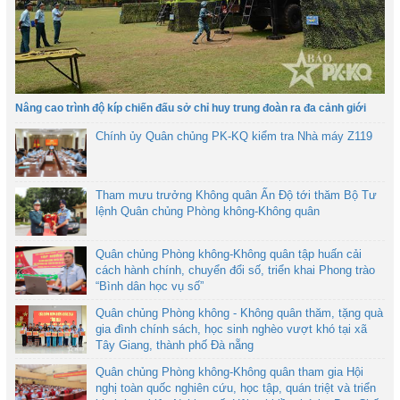
Nâng cao trình độ kíp chiến đấu sở chỉ huy trung đoàn ra đa cảnh giới
Chính ủy Quân chủng PK-KQ kiểm tra Nhà máy Z119
Tham mưu trưởng Không quân Ấn Độ tới thăm Bộ Tư
lệnh Quân chủng Phòng không-Không quân
Quân chủng Phòng không-Không quân tập huấn cải
cách hành chính, chuyển đổi số, triển khai Phong trào
“Bình dân học vụ số”
Quân chủng Phòng không - Không quân thăm, tặng quà
gia đình chính sách, học sinh nghèo vượt khó tại xã
Tây Giang, thành phố Đà nẵng
Quân chủng Phòng không-Không quân tham gia Hội
nghị toàn quốc nghiên cứu, học tập, quán triệt và triển