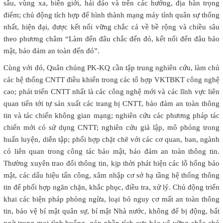
sâu, vùng xa, biên giới, hải đảo và trên các hướng, địa bàn trọng
điểm; chủ động tích hợp để hình thành mạng máy tính quân sự thống
nhất, hiện đại, được kết nối vững chắc cả về bề rộng và chiều sâu
theo phương châm “Làm đến đâu chắc đến đó, kết nối đến đâu bảo
mật, bảo đảm an toàn đến đó”.
Cùng với đó, Quân chủng PK-KQ cần tập trung nghiên cứu, làm chủ
các hệ thống CNTT điều khiển trong các tổ hợp VKTBKT công nghệ
cao; phát triển CNTT nhất là các công nghệ mới và các lĩnh vực liên
quan tiến tới tự sản xuất các trang bị CNTT, bảo đảm an toàn thông
tin và tác chiến không gian mạng; nghiên cứu các phương pháp tác
chiến mới có sử dụng CNTT; nghiên cứu giả lập, mô phỏng trong
huấn luyện, diễn tập; phối hợp chặt chẽ với các cơ quan, ban, ngành
có liên quan trong công tác bảo mật, bảo đảm an toàn thông tin.
Thường xuyên trao đổi thông tin, kịp thời phát hiện các lỗ hổng bảo
mật, các dấu hiệu tấn công, xâm nhập cơ sở hạ tầng hệ thống thông
tin để phối hợp ngăn chặn, khắc phục, điều tra, xử lý. Chủ động triển
khai các biện pháp phòng ngừa, loại bỏ nguy cơ mất an toàn thông
tin, bảo vệ bí mật quân sự, bí mật Nhà nước, không để bị động, bất