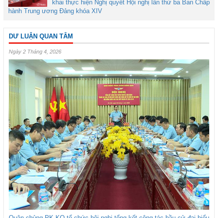
khai thực hiện Nghị quyết Hội nghị lần thứ ba Ban Chấp
hành Trung ương Đảng khóa XIV
DƯ LUẬN QUAN TÂM
Ngày 2 Tháng 4, 2026
Quân chủng PK-KQ tổ chức hội nghị tổng kết công tác bầu cử đại biểu