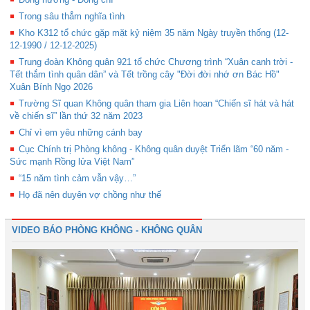
Trong sâu thẳm nghĩa tình
Kho K312 tổ chức gặp mặt kỷ niệm 35 năm Ngày truyền thống (12-
12-1990 / 12-12-2025)
Trung đoàn Không quân 921 tổ chức Chương trình “Xuân canh trời -
Tết thắm tình quân dân” và Tết trồng cây "Đời đời nhớ ơn Bác Hồ"
Xuân Bính Ngọ 2026
Trường Sĩ quan Không quân tham gia Liên hoan “Chiến sĩ hát và hát
về chiến sĩ” lần thứ 32 năm 2023
Chỉ vì em yêu những cánh bay
Cục Chính trị Phòng không - Không quân duyệt Triển lãm “60 năm -
Sức mạnh Rồng lửa Việt Nam”
“15 năm tình cảm vẫn vậy…”
Họ đã nên duyên vợ chồng như thế
VIDEO BÁO PHÒNG KHÔNG - KHÔNG QUÂN