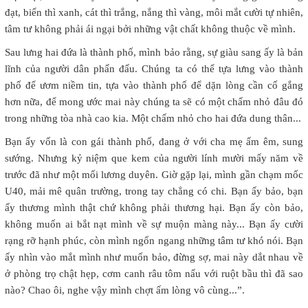
đạt, biển thì xanh, cát thì trắng, nắng thì vàng, môi mắt cười tự nhiên,
tâm tư không phải ái ngại bởi những vật chất không thuộc về mình.
Sau lưng hai đứa là thành phố, mình bảo rằng, sự giàu sang ấy là bản
lĩnh của người dân phấn đấu. Chúng ta có thể tựa lưng vào thành
phố để ươm niềm tin, tựa vào thành phố để dặn lòng cần cố gắng
hơn nữa, để mong ước mai này chúng ta sẽ có một chấm nhỏ đâu đó
trong những tòa nhà cao kia. Một chấm nhỏ cho hai đứa dung thân...
Bạn ấy vốn là con gái thành phố, đang ở với cha mẹ ấm êm, sung
sướng. Nhưng kỷ niệm que kem của người lính mười mấy năm về
trước đã như một mối lương duyên. Giờ gặp lại, mình gần chạm mốc
U40, mải mê quân trường, trong tay chẳng có chi. Bạn ấy bảo, bạn
ấy thương mình thật chứ không phải thương hại. Bạn ấy còn bảo,
không muốn ai bắt nạt mình về sự muộn màng này... Bạn ấy cười
rạng rỡ hạnh phúc, còn mình ngổn ngang những tâm tư khó nói. Bạn
ấy nhìn vào mắt mình như muốn bảo, đừng sợ, mai này dắt nhau về
ở phòng trọ chật hẹp, cơm canh râu tôm nấu với ruột bầu thì đã sao
nào? Chao ôi, nghe vậy mình chợt ấm lòng vô cùng...”.