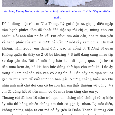
Vợ chồng Đại úy Hoàng Hải Lý chụp ảnh kỷ niệm tại khuôn viên Trường Sĩ quan Không
quân.
Đánh đùng một cái, từ Nha Trang, Lý gọi điện ra, giọng điệu ngập
tràn hạnh phúc: “Em đã thoát “ế” thật sự rồi chị ơi, mừng cho em
nhé!”. Rồi anh hồn nhiên kể: Em cứ đi tìm đâu đâu, hóa ra tình yêu
và hạnh phúc của em lại được bắt đầu tư một cây kem chị ạ. Chị biết
không, năm 2005, em đang đứng gác tại cổng 3. Trường Sĩ quan
Không quân thì thấy có 2 cô bé khoảng 7-8 tuổi đang cùng nhau tập
xe đạp gần đó. Rồi có một ông bán kem đi ngang qua, một bé có
tiền mua kem ăn, bé kia háo hức đứng chờ bạn cho mút ké. Lúc ấy
trong túi em chỉ còn vẻn vẹn có 2 nghìn lẻ. Tiền này em định sau ca
gác đi mua tem để viết thư cho bạn gái. Nhưng chẳng hiểu sao khi
nhìn ánh mắt chờ đợi của cô bé còn lại, em thấy thương vô cùng. Và
em đã dùng hết số tiền mình có để mua kem tặng cho em ý.
Thoáng cái đã hơn 10 năm trôi qua, em chẳng nhớ chút gì về sự kiện
ấy nữa thì bỗng nhiên chúng em tình cờ gặp lại nhau. Lạ một điều,
không những nhận ra em mà cô ấy (tên là Đoàn Thanh Hương) còn