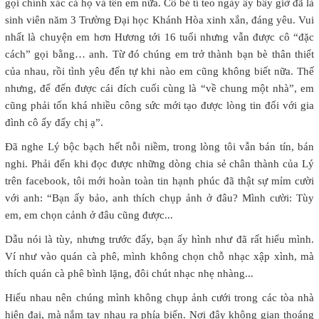
gọi chính xác cả họ và tên em nữa. Cô bé tí teo ngày ấy bây giờ đã là
sinh viên năm 3 Trường Đại học Khánh Hòa xinh xắn, đáng yêu. Vui
nhất là chuyện em hơn Hương tới 16 tuổi nhưng vẫn được cô “đặc
cách” gọi bằng… anh. Từ đó chúng em trở thành bạn bè thân thiết
của nhau, rồi tình yêu đến tự khi nào em cũng không biết nữa. Thế
nhưng, để đến được cái đích cuối cùng là “về chung một nhà”, em
cũng phải tốn khá nhiều công sức mới tạo được lòng tin đối với gia
đình cô ấy đấy chị ạ”.
Đã nghe Lý bộc bạch hết nỗi niềm, trong lòng tôi vẫn bán tín, bán
nghi. Phải đến khi đọc được những dòng chia sẻ chân thành của Lý
trên facebook, tôi mới hoàn toàn tin hạnh phúc đã thật sự mỉm cười
với anh: “Bạn ấy bảo, anh thích chụp ảnh ở đâu? Mình cười: Tùy
em, em chọn cảnh ở đâu cũng được...
Dẫu nói là tùy, nhưng trước đấy, bạn ấy hình như đã rất hiểu mình.
Ví như vào quán cà phê, mình không chọn chỗ nhạc xập xình, mà
thích quán cà phê bình lặng, đôi chút nhạc nhẹ nhàng...
Hiểu nhau nên chúng mình không chụp ảnh cưới trong các tòa nhà
hiện đại, mà nắm tay nhau ra phía biển. Nơi đây không gian thoáng