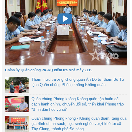
Chính ủy Quân chủng PK-KQ kiểm tra Nhà máy Z119
Tham mưu trưởng Không quân Ấn Độ tới thăm Bộ Tư
lệnh Quân chủng Phòng không-Không quân
Quân chủng Phòng không-Không quân tập huấn cải
cách hành chính, chuyển đổi số, triển khai Phong trào
“Bình dân học vụ số”
Quân chủng Phòng không - Không quân thăm, tặng quà
gia đình chính sách, học sinh nghèo vượt khó tại xã
Tây Giang, thành phố Đà nẵng