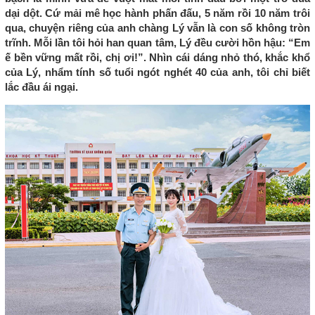
dại dột. Cứ mải mê học hành phấn đấu, 5 năm rồi 10 năm trôi
qua, chuyện riêng của anh chàng Lý vẫn là con số không tròn
trĩnh. Mỗi lần tôi hỏi han quan tâm, Lý đều cười hồn hậu: “Em
ế bền vững mất rồi, chị ơi!”. Nhìn cái dáng nhỏ thó, khắc khổ
của Lý, nhẩm tính số tuổi ngót nghét 40 của anh, tôi chỉ biết
lắc đầu ái ngại.