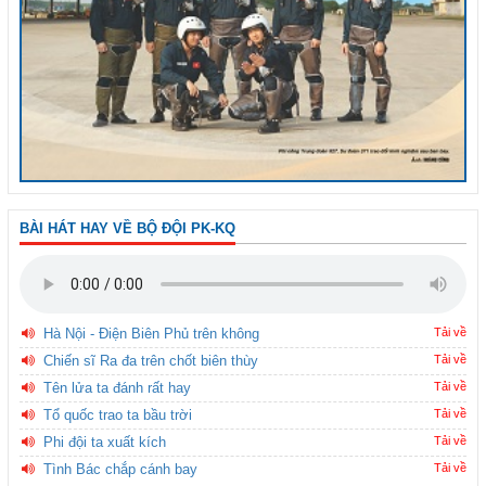
BÀI HÁT HAY VỀ BỘ ĐỘI PK-KQ
Hà Nội - Điện Biên Phủ trên không
Tải về
Chiến sĩ Ra đa trên chốt biên thùy
Tải về
Tên lửa ta đánh rất hay
Tải về
Tổ quốc trao ta bầu trời
Tải về
Phi đội ta xuất kích
Tải về
Tình Bác chắp cánh bay
Tải về