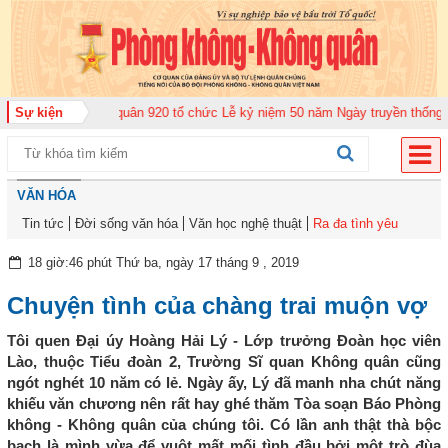
ng đoàn Không quân 920 tổ chức Lễ kỷ niệm 50 năm Ngày truyền thống (12-1
Sự kiện
VĂN HÓA
Tin tức
Đời sống văn hóa
Văn học nghệ thuật
Ra đa tình yêu
18 giờ:46 phút Thứ ba, ngày 17 tháng 9 , 2019
Chuyện tình của chàng trai muộn vợ
Tôi quen Đại úy Hoàng Hải Lý - Lớp trưởng Đoàn học viên
Lào, thuộc Tiểu đoàn 2, Trường Sĩ quan Không quân cũng
ngót nghét 10 năm có lẻ. Ngày ấy, Lý đã manh nha chút năng
khiếu văn chương nên rất hay ghé thăm Tòa soạn Báo Phòng
không - Không quân của chúng tôi. Có lần anh thật thà bộc
bạch là mình vừa để vuột mất mối tình đầu bởi một trò đùa