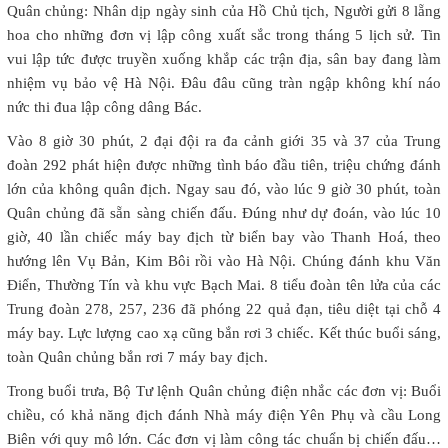
Quân chủng: Nhân dịp ngày sinh của Hồ Chủ tịch, Người gửi 8 lẵng
hoa cho những đơn vị lập công xuất sắc trong tháng 5 lịch sử. Tin
vui lập tức được truyền xuống khắp các trận địa, sân bay đang làm
nhiệm vụ bảo vệ Hà Nội. Đâu đâu cũng tràn ngập không khí náo
nức thi đua lập công dâng Bác.
Vào 8 giờ 30 phút, 2 đại đội ra đa cảnh giới 35 và 37 của Trung
đoàn 292 phát hiện được những tình báo đầu tiên, triệu chứng đánh
lớn của không quân địch. Ngay sau đó, vào lúc 9 giờ 30 phút, toàn
Quân chủng đã sẵn sàng chiến đấu. Đúng như dự đoán, vào lúc 10
giờ, 40 lần chiếc máy bay địch từ biển bay vào Thanh Hoá, theo
hướng lên Vụ Bản, Kim Bôi rồi vào Hà Nội. Chúng đánh khu Văn
Điển, Thường Tín và khu vực Bạch Mai. 8 tiểu đoàn tên lửa của các
Trung đoàn 278, 257, 236 đã phóng 22 quả đạn, tiêu diệt tại chỗ 4
máy bay. Lực lượng cao xạ cũng bắn rơi 3 chiếc. Kết thúc buổi sáng,
toàn Quân chủng bắn rơi 7 máy bay địch.
Trong buổi trưa, Bộ Tư lệnh Quân chủng điện nhắc các đơn vị: Buổi
chiều, có khả năng địch đánh Nhà máy điện Yên Phụ và cầu Long
Biên với quy mô lớn. Các đơn vị làm công tác chuẩn bị chiến đấu…