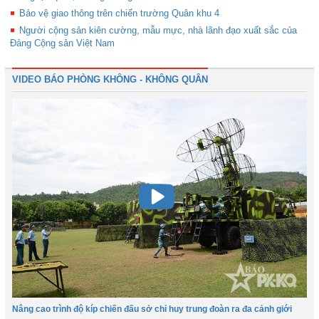
Bảo vệ giao thông trên chiến trường Quân khu 4
Người cộng sản kiên cường, mẫu mực, nhà lãnh đạo xuất sắc của
Đảng Cộng sản Việt Nam
VIDEO BÁO PHÒNG KHÔNG - KHÔNG QUÂN
Nâng cao trình độ kíp chiến đấu sở chỉ huy trung đoàn ra đa cảnh giới