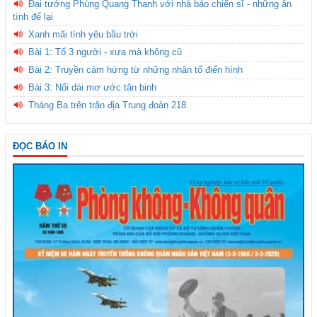
Đại tướng Phùng Quang Thanh với nhà báo chiến sĩ - những ân
tình để lại
Xanh mãi tình yêu bầu trời
Bài 1: Tổ 3 người - xưa mà không cũ
Bài 2: Truyền cảm hứng từ những nhân tố điển hình
Bài 3: Nối dài mơ ước tân binh
Tháng Ba trên trận địa Trung đoàn 218
ĐỌC BÁO IN