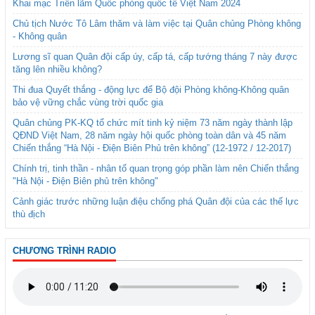
Khai mạc Triển lãm Quốc phòng quốc tế Việt Nam 2024
Chủ tịch Nước Tô Lâm thăm và làm việc tại Quân chủng Phòng không
- Không quân
Lương sĩ quan Quân đội cấp úy, cấp tá, cấp tướng tháng 7 này được
tăng lên nhiều không?
Thi đua Quyết thắng - động lực để Bộ đội Phòng không-Không quân
bảo vệ vững chắc vùng trời quốc gia
Quân chủng PK-KQ tổ chức mít tinh kỷ niệm 73 năm ngày thành lập
QĐND Việt Nam, 28 năm ngày hội quốc phòng toàn dân và 45 năm
Chiến thắng “Hà Nội - Điện Biên Phủ trên không” (12-1972 / 12-2017)
Chính trị, tinh thần - nhân tố quan trọng góp phần làm nên Chiến thắng
"Hà Nội - Điện Biên phủ trên không"
Cảnh giác trước những luận điệu chống phá Quân đội của các thế lực
thù địch
CHƯƠNG TRÌNH RADIO