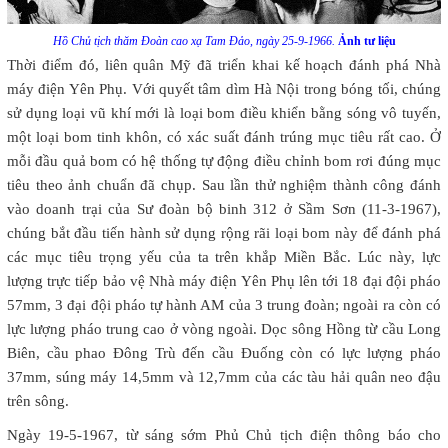
Hồ Chủ tịch thăm Đoàn cao xạ Tam Đảo, ngày 25-9-1966.
Ảnh tư liệu
Thời điểm đó, liên quân Mỹ đã triển khai kế hoạch đánh phá Nhà
máy điện Yên Phụ. Với quyết tâm dìm Hà Nội trong bóng tối, chúng
sử dụng loại vũ khí mới là loại bom điều khiển bằng sóng vô tuyến,
một loại bom tinh khôn, có xác suất đánh trúng mục tiêu rất cao. Ở
mỗi đầu quả bom có hệ thống tự động điều chỉnh bom rơi đúng mục
tiêu theo ảnh chuẩn đã chụp. Sau lần thử nghiệm thành công đánh
vào doanh trại của Sư đoàn bộ binh 312 ở Sầm Sơn (11-3-1967),
chúng bắt đầu tiến hành sử dụng rộng rãi loại bom này để đánh phá
các mục tiêu trọng yếu của ta trên khắp Miền Bắc. Lúc này, lực
lượng trực tiếp bảo vệ Nhà máy điện Yên Phụ lên tới 18 đại đội pháo
57mm, 3 đại đội pháo tự hành AM của 3 trung đoàn; ngoài ra còn có
lực lượng pháo trung cao ở vòng ngoài. Dọc sông Hồng từ cầu Long
Biên, cầu phao Đông Trù đến cầu Đuống còn có lực lượng pháo
37mm, súng máy 14,5mm và 12,7mm của các tàu hải quân neo đậu
trên sông.
Ngày 19-5-1967, từ sáng sớm Phủ Chủ tịch điện thông báo cho