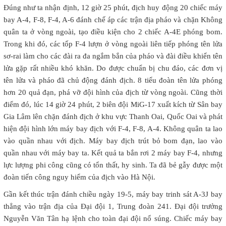
Đúng như ta nhận định, 12 giờ 25 phút, địch huy động 20 chiếc máy
bay A-4, F-8, F-4, A-6 đánh chế áp các trận địa pháo và chặn Không
quân ta ở vòng ngoài, tạo điều kiện cho 2 chiếc A-4E phóng bom.
Trong khi đó, các tốp F-4 lượn ở vòng ngoài liên tiếp phóng tên lửa
sơ-rai làm cho các đài ra đa ngắm bắn của pháo và đài điều khiển tên
lửa gặp rất nhiều khó khăn. Do được chuẩn bị chu đáo, các đơn vị
tên lửa và pháo đã chủ động đánh địch. 8 tiểu đoàn tên lửa phóng
hơn 20 quả đạn, phá vỡ đội hình của địch từ vòng ngoài. Cũng thời
điểm đó, lúc 14 giờ 24 phút, 2 biên đội MiG-17 xuất kích từ Sân bay
Gia Lâm lên chặn đánh địch ở khu vực Thanh Oai, Quốc Oai và phát
hiện đội hình lớn máy bay địch với F-4, F-8, A-4. Không quân ta lao
vào quần nhau với địch. Máy bay địch trút bỏ bom đạn, lao vào
quần nhau với máy bay ta. Kết quả ta bắn rơi 2 máy bay F-4, nhưng
lực lượng phi công cũng có tổn thất, hy sinh. Ta đã bẻ gẫy được một
đoàn tiến công nguy hiểm của địch vào Hà Nội.
Gần kết thúc trận đánh chiều ngày 19-5, máy bay trinh sát A-3J bay
thẳng vào trận địa của Đại đội 1, Trung đoàn 241. Đại đội trưởng
Nguyễn Văn Tân hạ lệnh cho toàn đại đội nổ súng. Chiếc máy bay