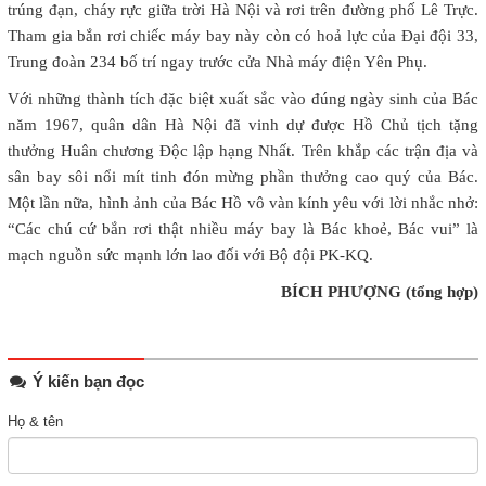
trúng đạn, cháy rực giữa trời Hà Nội và rơi trên đường phố Lê Trực.
Tham gia bắn rơi chiếc máy bay này còn có hoả lực của Đại đội 33,
Trung đoàn 234 bố trí ngay trước cửa Nhà máy điện Yên Phụ.
Với những thành tích đặc biệt xuất sắc vào đúng ngày sinh của Bác
năm 1967, quân dân Hà Nội đã vinh dự được Hồ Chủ tịch tặng
thưởng Huân chương Độc lập hạng Nhất. Trên khắp các trận địa và
sân bay sôi nổi mít tinh đón mừng phần thưởng cao quý của Bác.
Một lần nữa, hình ảnh của Bác Hồ vô vàn kính yêu với lời nhắc nhở:
“Các chú cứ bắn rơi thật nhiều máy bay là Bác khoẻ, Bác vui” là
mạch nguồn sức mạnh lớn lao đối với Bộ đội PK-KQ.
BÍCH PHƯỢNG (tổng hợp)
Ý kiến bạn đọc
Họ & tên