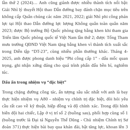
lần thứ 2 (2024)… Anh cũng giành được nhiều thành tích nổi bật:
Giải Nhì lý thuyết Hội thao Dẫn đường bay đánh chặn mục tiêu trên
không cấp Quân chủng các năm 2021, 2022; giải Nhì phi công phản
lực tại Hội thao Dẫn đường lực lượng Không quân toàn quân năm
2023; được Bộ trưởng Bộ Quốc phòng tặng bằng khen khi tham gia
Triển lãm Quốc phòng quốc tế Việt Nam lần thứ 2; được Tổng Tham
mưu trưởng QĐND Việt Nam tặng bằng khen vì thành tích xuất sắc
trong Diễn tập “DT-23”, cùng nhiều phần thưởng khác. Tháng 4-
2025, anh được phong danh hiệu “Phi công cấp 1” - dấu mốc quan
trọng, ghi nhận xứng đáng cho quá trình phấn đấu bền bỉ, nghiêm
túc.
Dấu ấn trong nhiệm vụ “đặc biệt”
Trong chặng đường công tác, ấn tượng sâu sắc nhất với anh là bay
thực hiện nhiệm vụ A80 - nhiệm vụ chính trị đặc biệt, đòi hỏi yêu
cầu rất cao về kỹ thuật, hiệp đồng và độ chính xác. Trong đội hình
biên đội hai chiếc, Lập ở vị trí số 2 (buồng sau), phối hợp cùng số 1
(buồng trước là Đại tá Nguyễn Thế Dũng - Chủ nhiệm Chính trị Sư
đoàn 371) thực hiện bài bay qua khán đài, bật tăng lực, khoan lên 3