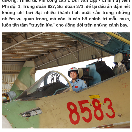
dương, Thiếu tá, Phi công cấp 1 Bùi Văn Lập - Chính trị viên
Phi đội 1, Trung đoàn 927, Sư đoàn 371, để lại dấu ấn đậm nét
không chỉ bởi đạt nhiều thành tích xuất sắc trong những
nhiệm vụ quan trọng, mà còn là cán bộ chính trị mẫu mực,
luôn tận tâm “truyền lửa” cho đồng đội trên những cánh bay.