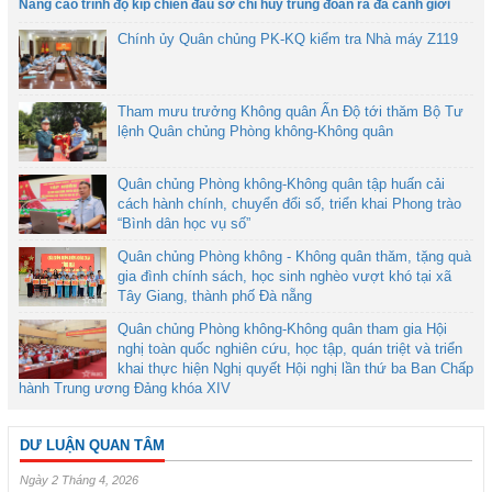
Nâng cao trình độ kíp chiến đấu sở chỉ huy trung đoàn ra đa cảnh giới
Chính ủy Quân chủng PK-KQ kiểm tra Nhà máy Z119
Tham mưu trưởng Không quân Ấn Độ tới thăm Bộ Tư
lệnh Quân chủng Phòng không-Không quân
Quân chủng Phòng không-Không quân tập huấn cải
cách hành chính, chuyển đổi số, triển khai Phong trào
“Bình dân học vụ số”
Quân chủng Phòng không - Không quân thăm, tặng quà
gia đình chính sách, học sinh nghèo vượt khó tại xã
Tây Giang, thành phố Đà nẵng
Quân chủng Phòng không-Không quân tham gia Hội
nghị toàn quốc nghiên cứu, học tập, quán triệt và triển
khai thực hiện Nghị quyết Hội nghị lần thứ ba Ban Chấp
hành Trung ương Đảng khóa XIV
DƯ LUẬN QUAN TÂM
Ngày 2 Tháng 4, 2026