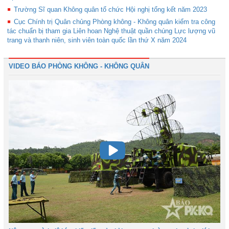
Trường Sĩ quan Không quân tổ chức Hội nghị tổng kết năm 2023
Cục Chính trị Quân chủng Phòng không - Không quân kiểm tra công
tác chuẩn bị tham gia Liên hoan Nghệ thuật quần chúng Lực lượng vũ
trang và thanh niên, sinh viên toàn quốc lần thứ X năm 2024
VIDEO BÁO PHÒNG KHÔNG - KHÔNG QUÂN