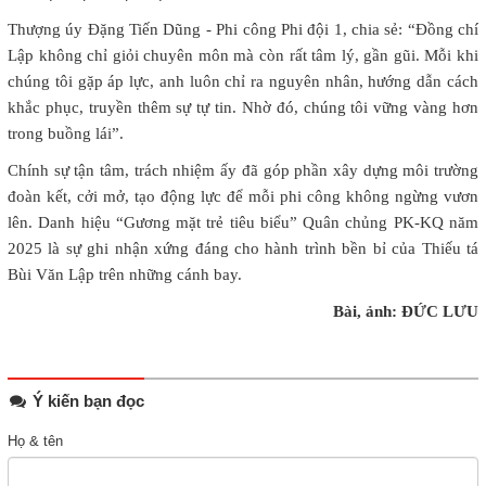
Thượng úy Đặng Tiến Dũng - Phi công Phi đội 1, chia sẻ: “Đồng chí
Lập không chỉ giỏi chuyên môn mà còn rất tâm lý, gần gũi. Mỗi khi
chúng tôi gặp áp lực, anh luôn chỉ ra nguyên nhân, hướng dẫn cách
khắc phục, truyền thêm sự tự tin. Nhờ đó, chúng tôi vững vàng hơn
trong buồng lái”.
Chính sự tận tâm, trách nhiệm ấy đã góp phần xây dựng môi trường
đoàn kết, cởi mở, tạo động lực để mỗi phi công không ngừng vươn
lên. Danh hiệu “Gương mặt trẻ tiêu biểu” Quân chủng PK-KQ năm
2025 là sự ghi nhận xứng đáng cho hành trình bền bỉ của Thiếu tá
Bùi Văn Lập trên những cánh bay.
Bài, ảnh: ĐỨC LƯU
Ý kiến bạn đọc
Họ & tên