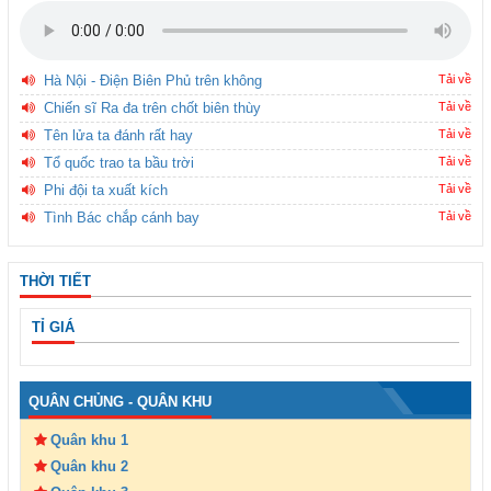
Hà Nội - Điện Biên Phủ trên không
Tải về
Chiến sĩ Ra đa trên chốt biên thùy
Tải về
Tên lửa ta đánh rất hay
Tải về
Tổ quốc trao ta bầu trời
Tải về
Phi đội ta xuất kích
Tải về
Tình Bác chắp cánh bay
Tải về
THỜI TIẾT
TỈ GIÁ
QUÂN CHỦNG - QUÂN KHU
Quân khu 1
Quân khu 2