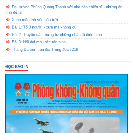
Đại tướng Phùng Quang Thanh với nhà báo chiến sĩ - những ân
tình để lại
Xanh mãi tình yêu bầu trời
Bài 1: Tổ 3 người - xưa mà không cũ
Bài 2: Truyền cảm hứng từ những nhân tố điển hình
Bài 3: Nối dài mơ ước tân binh
Tháng Ba trên trận địa Trung đoàn 218
ĐỌC BÁO IN