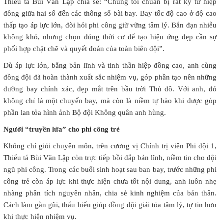
Thiếu tá Bùi Văn Lập chia sẻ: “Chúng tôi chuẩn bị rất kỹ từ hiệp
đồng giữa hai số đến các thông số bài bay. Bay tốc độ cao ở độ cao
thấp tạo áp lực lớn, đòi hỏi phi công giữ vững tâm lý. Bắn đạn nhiễu
không khó, nhưng chọn đúng thời cơ để tạo hiệu ứng đẹp cần sự
phối hợp chặt chẽ và quyết đoán của toàn biên đội”.
Dù áp lực lớn, bằng bản lĩnh và tinh thần hiệp đồng cao, anh cùng
đồng đội đã hoàn thành xuất sắc nhiệm vụ, góp phần tạo nên những
đường bay chính xác, đẹp mắt trên bầu trời Thủ đô. Với anh, đó
không chỉ là một chuyến bay, mà còn là niềm tự hào khi được góp
phần lan tỏa hình ảnh Bộ đội Không quân anh hùng.
Người “truyền lửa” cho phi công trẻ
Không chỉ giỏi chuyên môn, trên cương vị Chính trị viên Phi đội 1,
Thiếu tá Bùi Văn Lập còn trực tiếp bồi đắp bản lĩnh, niềm tin cho đội
ngũ phi công. Trong các buổi sinh hoạt sau ban bay, trước những phi
công trẻ còn áp lực khi thực hiện chưa tốt nội dung, anh luôn nhẹ
nhàng phân tích nguyên nhân, chia sẻ kinh nghiệm của bản thân.
Cách làm gần gũi, thấu hiểu giúp đồng đội giải tỏa tâm lý, tự tin hơn
khi thực hiện nhiệm vụ.