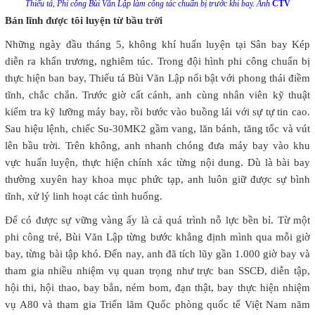
Thiếu tá, Phi công Bùi Văn Lập làm công tác chuẩn bị trước khi bay. Ảnh
CTV
Bản lĩnh được tôi luyện từ bầu trời
Những ngày đầu tháng 5, không khí huấn luyện tại Sân bay Kép
diễn ra khẩn trương, nghiêm túc. Trong đội hình phi công chuẩn bị
thực hiện ban bay, Thiếu tá Bùi Văn Lập nổi bật với phong thái điềm
tĩnh, chắc chắn. Trước giờ cất cánh, anh cùng nhân viên kỹ thuật
kiểm tra kỹ lưỡng máy bay, rồi bước vào buồng lái với sự tự tin cao.
Sau hiệu lệnh, chiếc Su-30MK2 gầm vang, lăn bánh, tăng tốc và vút
lên bầu trời. Trên không, anh nhanh chóng đưa máy bay vào khu
vực huấn luyện, thực hiện chính xác từng nội dung. Dù là bài bay
thường xuyên hay khoa mục phức tạp, anh luôn giữ được sự bình
tĩnh, xử lý linh hoạt các tình huống.
Để có được sự vững vàng ấy là cả quá trình nỗ lực bền bỉ. Từ một
phi công trẻ, Bùi Văn Lập từng bước khẳng định mình qua mỗi giờ
bay, từng bài tập khó. Đến nay, anh đã tích lũy gần 1.000 giờ bay và
tham gia nhiều nhiệm vụ quan trọng như trực ban SSCĐ, diễn tập,
hội thi, hội thao, bay bắn, ném bom, đạn thật, bay thực hiện nhiệm
vụ A80 và tham gia Triển lãm Quốc phòng quốc tế Việt Nam năm