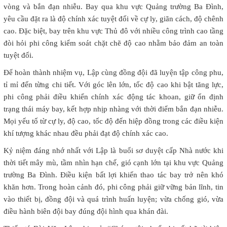
vòng và bắn đạn nhiễu. Bay qua khu vực Quảng trường Ba Đình,
yêu cầu đặt ra là độ chính xác tuyệt đối về cự ly, giãn cách, độ chênh
cao. Đặc biệt, bay trên khu vực Thủ đô với nhiều công trình cao tầng
đòi hỏi phi công kiểm soát chặt chẽ độ cao nhằm bảo đảm an toàn
tuyệt đối.
Để hoàn thành nhiệm vụ, Lập cùng đồng đội đã luyện tập công phu,
tỉ mỉ đến từng chi tiết. Với góc lên lớn, tốc độ cao khi bật tăng lực,
phi công phải điều khiển chính xác động tác khoan, giữ ổn định
trạng thái máy bay, kết hợp nhịp nhàng với thời điểm bắn đạn nhiễu.
Mọi yếu tố từ cự ly, độ cao, tốc độ đến hiệp đồng trong các điều kiện
khí tượng khác nhau đều phải đạt độ chính xác cao.
Kỷ niệm đáng nhớ nhất với Lập là buổi sơ duyệt cấp Nhà nước khi
thời tiết mây mù, tầm nhìn hạn chế, gió cạnh lớn tại khu vực Quảng
trường Ba Đình. Điều kiện bất lợi khiến thao tác bay trở nên khó
khăn hơn. Trong hoàn cảnh đó, phi công phải giữ vững bản lĩnh, tin
vào thiết bị, đồng đội và quá trình huấn luyện; vừa chống gió, vừa
điều hành biên đội bay đúng đội hình qua khán đài.