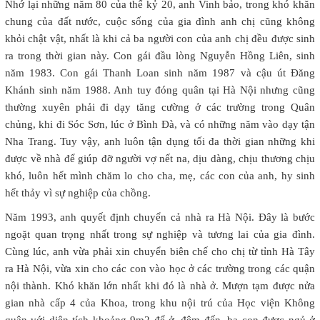
Nhớ lại những năm 80 của thế kỷ 20, anh Vinh bảo, trong khó khăn
chung của đất nước, cuộc sống của gia đình anh chị cũng không
khỏi chật vật, nhất là khi cả ba người con của anh chị đều được sinh
ra trong thời gian này. Con gái đầu lòng Nguyễn Hồng Liên, sinh
năm 1983. Con gái Thanh Loan sinh năm 1987 và cậu út Đăng
Khánh sinh năm 1988. Anh tuy đóng quân tại Hà Nội nhưng cũng
thường xuyên phải đi dạy tăng cường ở các trường trong Quân
chủng, khi đi Sóc Sơn, lúc ở Bình Đà, và có những năm vào dạy tận
Nha Trang. Tuy vậy, anh luôn tận dụng tối đa thời gian những khi
được về nhà để giúp đỡ người vợ nết na, dịu dàng, chịu thương chịu
khó, luôn hết mình chăm lo cho cha, mẹ, các con của anh, hy sinh
hết thảy vì sự nghiệp của chồng.
Năm 1993, anh quyết định chuyển cả nhà ra Hà Nội. Đây là bước
ngoặt quan trọng nhất trong sự nghiệp và tương lai của gia đình.
Cùng lúc, anh vừa phải xin chuyển biên chế cho chị từ tỉnh Hà Tây
ra Hà Nội, vừa xin cho các con vào học ở các trường trong các quận
nội thành. Khó khăn lớn nhất khi đó là nhà ở. Mượn tạm được nửa
gian nhà cấp 4 của Khoa, trong khu nội trú của Học viện Không