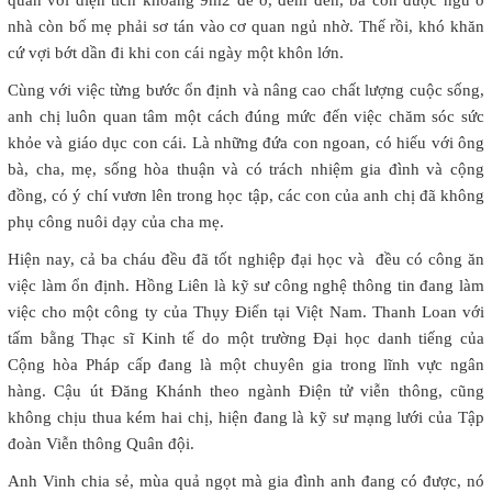
quân với diện tích khoảng 9m2 để ở, đêm đến, ba con được ngủ ở
nhà còn bố mẹ phải sơ tán vào cơ quan ngủ nhờ. Thế rồi, khó khăn
cứ vợi bớt dần đi khi con cái ngày một khôn lớn.
Cùng với việc từng bước ổn định và nâng cao chất lượng cuộc sống,
anh chị luôn quan tâm một cách đúng mức đến việc chăm sóc sức
khỏe và giáo dục con cái. Là những đứa con ngoan, có hiếu với ông
bà, cha, mẹ, sống hòa thuận và có trách nhiệm gia đình và cộng
đồng, có ý chí vươn lên trong học tập, các con của anh chị đã không
phụ công nuôi dạy của cha mẹ.
Hiện nay, cả ba cháu đều đã tốt nghiệp đại học và đều có công ăn
việc làm ổn định. Hồng Liên là kỹ sư công nghệ thông tin đang làm
việc cho một công ty của Thụy Điển tại Việt Nam. Thanh Loan với
tấm bằng Thạc sĩ Kinh tế do một trường Đại học danh tiếng của
Cộng hòa Pháp cấp đang là một chuyên gia trong lĩnh vực ngân
hàng. Cậu út Đăng Khánh theo ngành Điện tử viễn thông, cũng
không chịu thua kém hai chị, hiện đang là kỹ sư mạng lưới của Tập
đoàn Viễn thông Quân đội.
Anh Vinh chia sẻ, mùa quả ngọt mà gia đình anh đang có được, nó