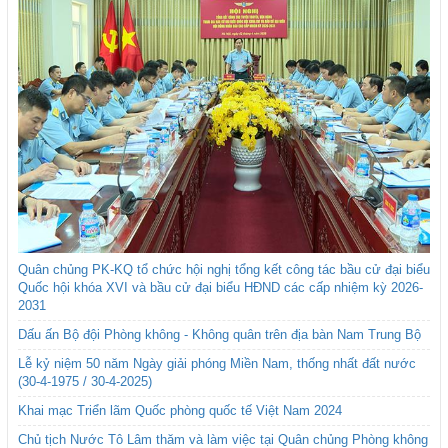
Quân chủng PK-KQ tổ chức hội nghị tổng kết công tác bầu cử đại biểu
Quốc hội khóa XVI và bầu cử đại biểu HĐND các cấp nhiệm kỳ 2026-
2031
Dấu ấn Bộ đội Phòng không - Không quân trên địa bàn Nam Trung Bộ
Lễ kỷ niệm 50 năm Ngày giải phóng Miền Nam, thống nhất đất nước
(30-4-1975 / 30-4-2025)
Khai mạc Triển lãm Quốc phòng quốc tế Việt Nam 2024
Chủ tịch Nước Tô Lâm thăm và làm việc tại Quân chủng Phòng không