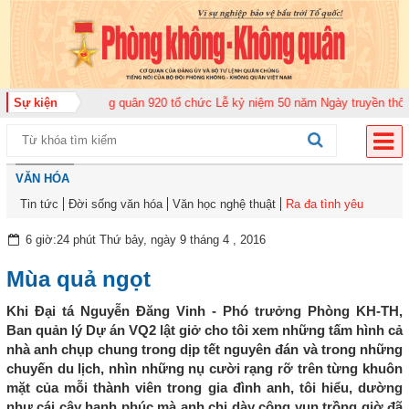
rung đoàn Không quân 920 tổ chức Lễ kỷ niệm 50 năm Ngày truyền thống (12
Sự kiện
VĂN HÓA
Tin tức
Đời sống văn hóa
Văn học nghệ thuật
Ra đa tình yêu
6 giờ:24 phút Thứ bảy, ngày 9 tháng 4 , 2016
Mùa quả ngọt
Khi Đại tá Nguyễn Đăng Vinh - Phó trưởng Phòng KH-TH,
Ban quản lý Dự án VQ2 lật giở cho tôi xem những tấm hình cả
nhà anh chụp chung trong dịp tết nguyên đán và trong những
chuyến du lịch, nhìn những nụ cười rạng rỡ trên từng khuôn
mặt của mỗi thành viên trong gia đình anh, tôi hiểu, dường
như cái cây hạnh phúc mà anh chị dày công vun trồng giờ đã