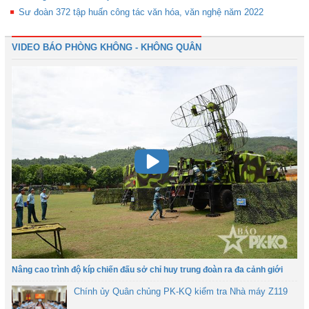
Sư đoàn 372 tập huấn công tác văn hóa, văn nghệ năm 2022
VIDEO BÁO PHÒNG KHÔNG - KHÔNG QUÂN
Nâng cao trình độ kíp chiến đấu sở chỉ huy trung đoàn ra đa cảnh giới
Chính ủy Quân chủng PK-KQ kiểm tra Nhà máy Z119