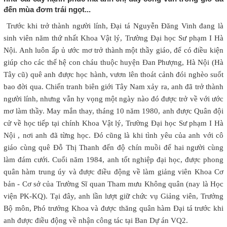
đến mùa đơm trái ngọt...
Trước khi trở thành người lính, Đại tá Nguyễn Đăng Vinh đang là
sinh viên năm thứ nhất Khoa Vật lý, Trường Đại học Sư phạm I Hà
Nội. Anh luôn ấp ủ ước mơ trở thành một thầy giáo, để có điều kiện
giúp cho các thế hệ con cháu thuộc huyện Đan Phượng, Hà Nội (Hà
Tây cũ) quê anh được học hành, vươn lên thoát cảnh đói nghèo suốt
bao đời qua. Chiến tranh biên giới Tây Nam xảy ra, anh đã trở thành
người lính, nhưng vẫn hy vọng một ngày nào đó được trở về với ước
mơ làm thầy. May mắn thay, tháng 10 năm 1980, anh được Quân đội
cử về học tiếp tại chính Khoa Vật lý, Trường Đại học Sư phạm I Hà
Nội , nơi anh đã từng học. Đó cũng là khi tình yêu của anh với cô
giáo cùng quê Đỗ Thị Thanh đến độ chín muồi để hai người cùng
làm đám cưới. Cuối năm 1984, anh tốt nghiệp đại học, được phong
quân hàm trung úy và được điều động về làm giảng viên Khoa Cơ
bản - Cơ sở của Trường Sĩ quan Tham mưu Không quân (nay là Học
viện PK-KQ). Tại đây, anh lần lượt giữ chức vụ Giảng viên, Trưởng
Bộ môn, Phó trưởng Khoa và được thăng quân hàm Đại tá trước khi
anh được điều động về nhận công tác tại Ban Dự án VQ2.