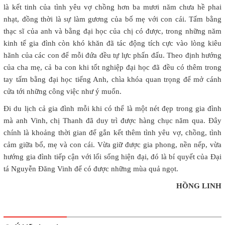
là kết tinh của tình yêu vợ chồng hơn ba mươi năm chưa hề phai
nhạt, đồng thời là sự làm gương của bố mẹ với con cái. Tấm bằng
thạc sĩ của anh và bằng đại học của chị có được, trong những năm
kinh tế gia đình còn khó khăn đã tác động tích cực vào lòng kiêu
hãnh của các con để mỗi đứa đều tự lực phấn đấu. Theo định hướng
của cha mẹ, cả ba con khi tốt nghiệp đại học đã đều có thêm trong
tay tấm bằng đại học tiếng Anh, chìa khóa quan trọng để mở cánh
cửa tới những công việc như ý muốn.
Đi du lịch cả gia đình mỗi khi có thể là một nét đẹp trong gia đình
mà anh Vinh, chị Thanh đã duy trì được hàng chục năm qua. Đây
chính là khoảng thời gian để gắn kết thêm tình yêu vợ, chồng, tình
cảm giữa bố, mẹ và con cái. Vừa giữ được gia phong, nền nếp, vừa
hướng gia đình tiếp cận với lối sống hiện đại, đó là bí quyết của Đại
tá Nguyễn Đăng Vinh để có được những mùa quả ngọt.
HỒNG LINH