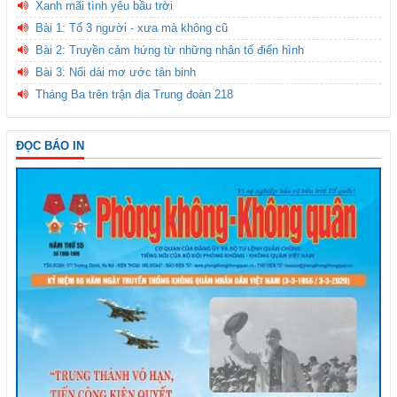
Xanh mãi tình yêu bầu trời
Bài 1: Tổ 3 người - xưa mà không cũ
Bài 2: Truyền cảm hứng từ những nhân tố điển hình
Bài 3: Nối dài mơ ước tân binh
Tháng Ba trên trận địa Trung đoàn 218
ĐỌC BÁO IN