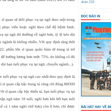
đoàn 218
ĐỌC BÁO IN
, sĩ quan sẽ thôi phục vụ tại ngũ theo một trong
; phục viên hoặc nghỉ theo chế độ bệnh binh.
vụ tại ngũ thì thường về nghỉ hưu, tỷ lệ kéo dài
n ngành là không nhiều. Với quy định tăng thời
2, phần lớn sĩ quan quân hàm từ trung tá trở
ện để hưởng lương hưu mức 75%, do không có đủ
ài hạn tuổi phục vụ tại ngũ, chuyển ngành...).
 tuổi phục vụ tại ngũ cao nhất theo quy định là
thì sĩ quan cấp bậc trung tá cũng chỉ đóng BHXH
i sĩ quan cấp bậc thiếu tá, hạn tuổi phục vụ tại
hập ngũ năm 18 tuổi, nghỉ hưu khi hết hạn tuổi
kể cả 1 năm nghỉ chờ hưu) còn ít hơn, chỉ được
BÀI HÁT HAY VỀ B