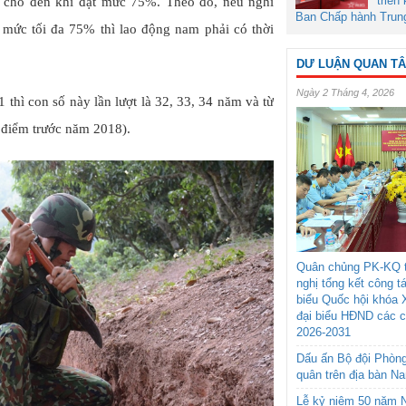
triển
cho đến khi đạt mức 75%. Theo đó, nếu nghỉ
Ban Chấp hành Trun
mức tối đa 75% thì lao động nam phải có thời
DƯ LUẬN QUAN T
Ngày 2 Tháng 4, 2026
thì con số này lần lượt là 32, 33, 34 năm và từ
 điểm trước năm 2018).
Quân chủng PK-KQ t
nghị tổng kết công t
biểu Quốc hội khóa 
đại biểu HĐND các 
2026-2031
Dấu ấn Bộ đội Phòn
quân trên địa bàn N
Lễ kỷ niệm 50 năm N