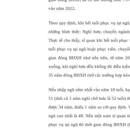
vào năm 2022.
Theo quy định, khi hết tuổi phục vụ tại ngũ
những hình thức: Nghỉ hưu; chuyển ngành
Thực tế cho thấy, sĩ quan khi hết tuổi phục 
tuổi phục vụ tại ngũ hoặc phục viên, chuyể
gian đóng BHXH như nêu trên, từ năm 202
xuống, khi nghỉ hưu đều không đủ điều ki
35 năm đóng BHXH (trừ các trường hợp kéo d
Nếu nhập ngũ sớm nhất vào năm 18 tuổi, hạn
51 (tính cả 1 năm nghỉ chờ hưu là 52 tuổi) 
được 34 năm, thiếu 1 năm so với quy định. Vớ
ngũ cao nhất là 48. Nếu một nam sĩ quan n
phục vụ tại ngũ thì thời gian đóng BHXH (