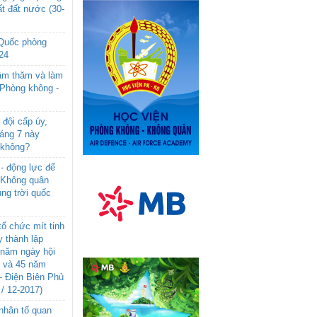
t đất nước (30-
 Quốc phòng
24
âm thăm và làm
 Phòng không -
đội cấp úy,
háng 7 này
 không?
- động lực để
-Không quân
ng trời quốc
ổ chức mít tinh
 thành lập
năm ngày hội
n và 45 năm
- Điện Biên Phủ
 / 12-2017)
- nhân tố quan