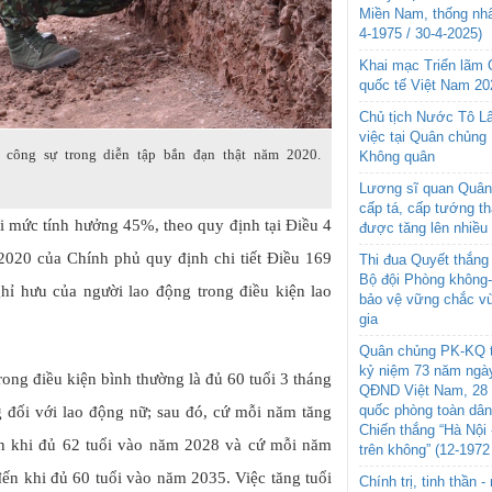
Miền Nam, thống nhấ
4-1975 / 30-4-2025)
Khai mạc Triển lãm
quốc tế Việt Nam 20
Chủ tịch Nước Tô L
việc tại Quân chủng
công sự trong diễn tập bắn đạn thật năm 2020.
Không quân
Lương sĩ quan Quân 
cấp tá, cấp tướng t
 mức tính hưởng 45%, theo quy định tại Điều 4
được tăng lên nhiều
020 của Chính phủ quy định chi tiết Điều 169
Thi đua Quyết thắng 
Bộ đội Phòng không
ghỉ hưu của người lao động trong điều kiện lao
bảo vệ vững chắc vù
gia
Quân chủng PK-KQ t
kỷ niệm 73 năm ngày
rong điều kiện bình thường là đủ 60 tuổi 3 tháng
QĐND Việt Nam, 28 
quốc phòng toàn dâ
g đối với lao động nữ; sau đó, cứ mỗi năm tăng
Chiến thắng “Hà Nội 
ến khi đủ 62 tuổi vào năm 2028 và cứ mỗi năm
trên không” (12-1972
đến khi đủ 60 tuổi vào năm 2035. Việc tăng tuổi
Chính trị, tinh thần 