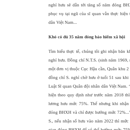
nghỉ hưu sẽ dẫn tới tăng số năm đóng BHX
phục vụ tại ngũ của sĩ quan vẫn thực hiện
dân Việt Nam...
Khó có đủ 35 năm đóng bảo hiểm xã hội
Tìm hiểu thực tế, chúng tôi ghi nhận băn 
nghỉ hưu. Đồng chí N.T.S. (sinh năm 1969, 
một đơn vị thuộc Cục Hậu cần, Quân khu 2 
đồng chí S. nghỉ chờ hưu ở tuổi 51 sau khi
Luật Sĩ quan Quân đội nhân dân Việt Nam.
hiện theo quy định như trước năm 2018 th
lương hưu mức 75%. Thế nhưng khi nhận s
đóng BHXH và chỉ được hưởng mức 72%...”, 
S., nếu nhận sổ hưu vào năm 2022 thì mức
gian đóng BHXH để có thể hưởng mức 75% 