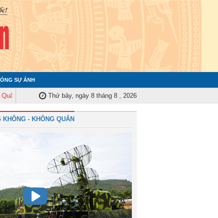
ÓNG SỰ ẢNH
y Trung ương tập huấn nghiệp vụ công tác kiểm tra, giám sát năm 2025
Thứ bảy, ngày 8 tháng 8 , 2026
Q
 KHÔNG - KHÔNG QUÂN