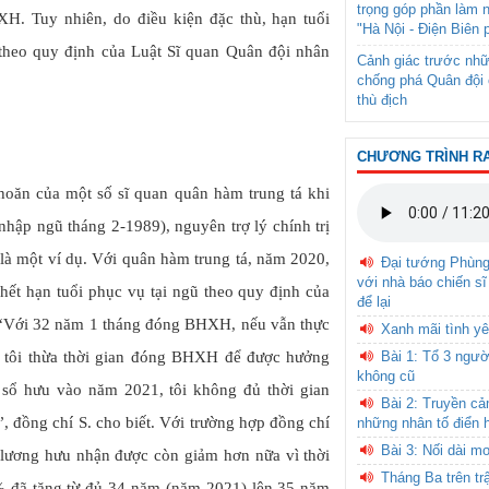
trọng góp phần làm 
H. Tuy nhiên, do điều kiện đặc thù, hạn tuổi
"Hà Nội - Điện Biên 
 theo quy định của Luật Sĩ quan Quân đội nhân
Cảnh giác trước nhữ
chống phá Quân đội 
thù địch
CHƯƠNG TRÌNH R
khoăn của một số sĩ quan quân hàm trung tá khi
nhập ngũ tháng 2-1989), nguyên trợ lý chính trị
là một ví dụ. Với quân hàm trung tá, năm 2020,
Đại tướng Phùn
với nhà báo chiến sĩ
 hết hạn tuổi phục vụ tại ngũ theo quy định của
để lại
 “Với 32 năm 1 tháng đóng BHXH, nếu vẫn thực
Xanh mãi tình yê
ì tôi thừa thời gian đóng BHXH để được hưởng
Bài 1: Tổ 3 ngườ
không cũ
ổ hưu vào năm 2021, tôi không đủ thời gian
Bài 2: Truyền c
đồng chí S. cho biết. Với trường hợp đồng chí
những nhân tố điển 
Bài 3: Nối dài m
 lương hưu nhận được còn giảm hơn nữa vì thời
Tháng Ba trên tr
đã tăng từ đủ 34 năm (năm 2021) lên 35 năm