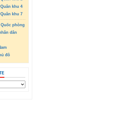
Quân khu 4
Quân khu 7
 Quốc phòng
nhân dân
 Nam
hủ đô
TE