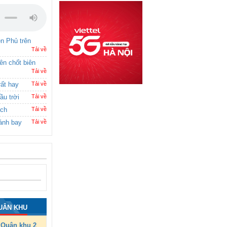
ên Phủ trên
Tải về
rên chốt biên
Tải về
rất hay
Tải về
ầu trời
Tải về
ích
Tải về
ánh bay
Tải về
UÂN KHU
Quân khu 2