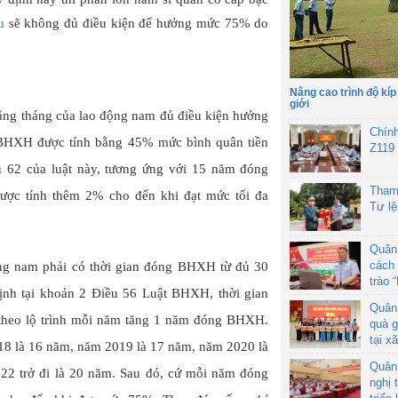
u
sẽ không đủ điều kiện để hưởng mức 75% do
Nâng cao trình độ kíp
giới
ằng tháng của lao động nam đủ điều kiện hưởng
Chín
t BHXH được tính bằng 45% mức bình quân tiền
Z119
 62 của luật này, tương ứng với 15 năm đóng
Tham
c tính thêm 2% cho đến khi đạt mức tối đa
Tư l
Quân
cách 
g nam phải có thời gian đóng BHXH từ đủ 30
trào 
định tại khoản 2 Điều 56 Luật BHXH, thời gian
Quân
heo lộ trình mỗi năm tăng 1 năm đóng BHXH.
quà g
tại x
18 là 16 năm, năm 2019 là 17 năm, năm 2020 là
Quân
22 trở đi là 20 năm. Sau đó, cứ mỗi năm đóng
nghị 