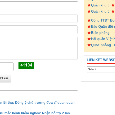
Quân khu 3
Quân khu 5
Cổng TTĐT Bộ
Báo Quân đội 
Biên phòng
Hải quân Việt
Quốc phòng T
LIÊN KẾT WEBSI
Gửi
an Bí thư: Đồng ý chủ trương đưa sĩ quan quân
hưu mắc bệnh hiểm nghèo: Nhận hỗ trợ 2 lần