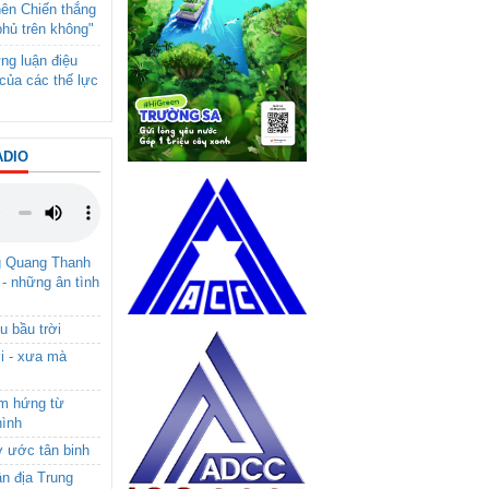
nên Chiến thắng
phủ trên không"
ng luận điệu
của các thế lực
ADIO
g Quang Thanh
 - những ân tình
u bầu trời
i - xưa mà
ảm hứng từ
hình
ơ ước tân binh
ận địa Trung