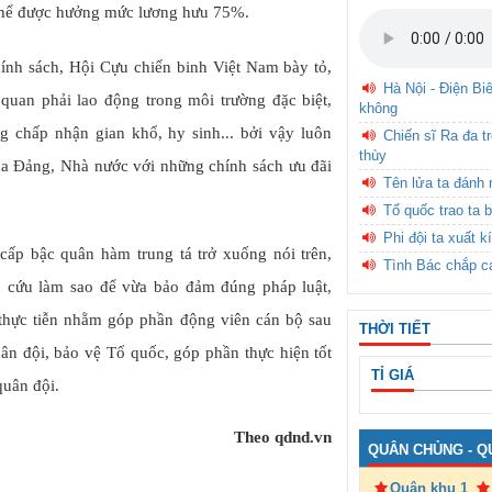
thể được hưởng mức lương hưu 75%.
nh sách, Hội Cựu chiến binh Việt Nam bày tỏ,
Hà Nội - Điện Bi
 quan phải lao động trong môi trường đặc biệt,
không
g chấp nhận gian khổ, hy sinh... bởi vậy luôn
Chiến sĩ Ra đa t
thùy
ủa Đảng, Nhà nước với những chính sách ưu đãi
Tên lửa ta đánh 
Tổ quốc trao ta b
Phi đội ta xuất k
cấp bậc quân hàm trung tá trở xuống nói trên,
Tình Bác chắp c
cứu làm sao để vừa bảo đảm đúng pháp luật,
 thực tiễn nhằm góp phần động viên cán bộ sau
THỜI TIẾT
ân đội, bảo vệ Tổ quốc, góp phần thực hiện tốt
TỈ GIÁ
quân đội.
Theo qdnd.vn
QUÂN CHỦNG - Q
Quân khu 1