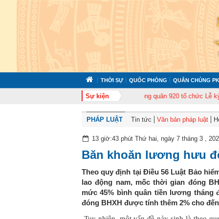
THỜI SỰ
QUỐC PHÒNG
QUÂN CHỦNG PK
ập huấn cán bộ năm 2026
Trung đoàn Không quân 920 tổ chức Lễ kỷ niệm 5
Sự kiện
PHÁP LUẬT
Tin tức
Văn bản pháp luật
H
13 giờ:43 phút Thứ hai, ngày 7 tháng 3 , 20
Băn khoăn lương hưu đố
Theo quy định tại Điều 56 Luật Bảo hiểm
lao động nam, mốc thời gian đóng B
mức 45% bình quân tiền lương tháng 
đóng BHXH được tính thêm 2% cho đến k
Tuy nhiên, một vấn đề nảy sinh là theo qu