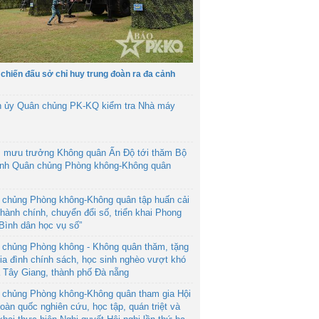
 chiến đấu sở chỉ huy trung đoàn ra đa cảnh
h ủy Quân chủng PK-KQ kiểm tra Nhà máy
 mưu trưởng Không quân Ấn Độ tới thăm Bộ
ệnh Quân chủng Phòng không-Không quân
 chủng Phòng không-Không quân tập huấn cải
hành chính, chuyển đổi số, triển khai Phong
“Bình dân học vụ số”
 chủng Phòng không - Không quân thăm, tặng
ia đình chính sách, học sinh nghèo vượt khó
ã Tây Giang, thành phố Đà nẵng
 chủng Phòng không-Không quân tham gia Hội
toàn quốc nghiên cứu, học tập, quán triệt và