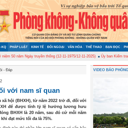
-KQ
PHÁP LUẬT
KINH TẾ
ĐỐI NGOẠI
VĂN HÓA
THỂ THAO
BẠN ĐỌC
PH
0 năm Ngày truyền thống (12-11-1975/12-11-2025)
Ủy ban Kiểm tra Quân ủ
ỏi - Đáp
VIDEO BÁO PHÒNG
22
i với nam sĩ quan
 xã hội (BHXH), từ năm 2022 trở đi, đối với
HXH để được tính tỷ lệ hưởng lương hưu
đóng BHXH là 20 năm, sau đó cứ mỗi năm
hi đạt mức tối đa là 75%.
y định này thì phần lớn nam sĩ quan có cấp bậc