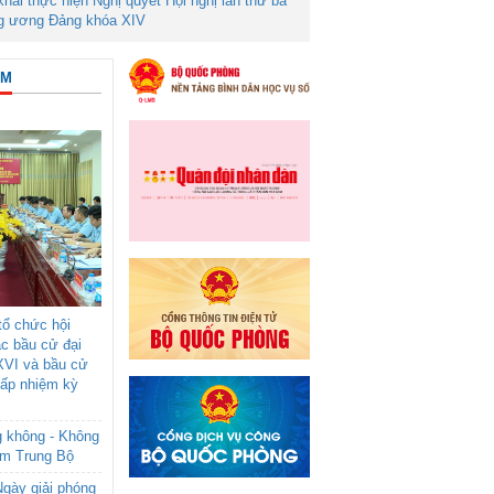
 khai thực hiện Nghị quyết Hội nghị lần thứ ba
g ương Đảng khóa XIV
ÂM
ổ chức hội
ác bầu cử đại
XVI và bầu cử
cấp nhiệm kỳ
g không - Không
am Trung Bộ
gày giải phóng