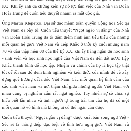
KQ. Khi ấy anh đã chứng kiến sự nỗ lực làm việc của Nhà văn Đoàn
Hoài Trung để cuốn tiểu thuyết nhanh ra mắt độc giả.
Ông Martin Klepetko, Đại sứ đặc mệnh toàn quyền Cộng hòa Séc tại
Việt Nam đã bày tỏ: Cuốn tiểu thuyết “Ngọt ngào vị đắng” của Nhà
văn Đoàn Hoài Trung đã tô đậm thêm hình ảnh tiêu biểu của những
mối quan hệ giữa Việt Nam và Tiệp Khắc ở thời kỳ cuối những năm
70 và đầu thập niên 80 của thế kỷ XX, khi ấy hàng ngàn du học sinh
- sinh viên và học sinh học nghề của Việt Nam đã đến đất nước Tiệp
Khắc thanh bình để học tập. Nhiệm vụ chính của họ là học tập thật
tốt để rồi sau đó đem kinh nghiệm và kiến thức của mình để về xây
dựng quê hương đất nước Việt Nam. Các mối quan hệ tình cảm của
các sinh viên nam và nữ, thậm chí giữa những người Việt Nam với
nhau cũng bị nghiêm cấm rất ngặt nghèo. Tuy nhiên sự sẻ chia, sự
hiểu biết lẫn nhau và tình người tự trong trái tim của họ đã có một
mối quan hệ vô hình mà không ai có thể ngăn cản được.
Cuốn tiểu thuyết “Ngọt ngào vị đắng” được xuất bản song ngữ Việt -
Séc sẽ là thông điệp đặc biệt về tình hữu nghị giữa Việt Nam và