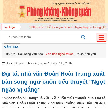
oàn Không quân 920 tổ chức Lễ kỷ niệm 50 năm Ngày truyền thống (12-11-19
Sự kiện
VĂN HÓA
Tin tức
Đời sống văn hóa
Văn học nghệ thuật
Ra đa tình yêu
1 giờ:30 phút Thứ sáu, ngày 4 tháng 11 , 2016
Đại tá, nhà văn Đoàn Hoài Trung xuất
bản song ngữ cuốn tiểu thuyết "Ngọt
ngào vị đắng"
“Ngọt ngào vị đắng” là đầu đề cuốn tiểu thuyết của Đại tá,
nhà văn Đoàn Hoài Trung - nguyên Phóng viên Báo PK-KQ,