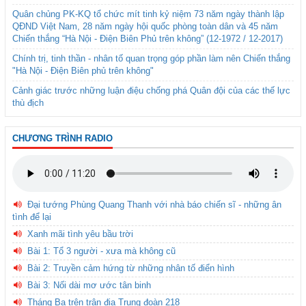
Quân chủng PK-KQ tổ chức mít tinh kỷ niệm 73 năm ngày thành lập
QĐND Việt Nam, 28 năm ngày hội quốc phòng toàn dân và 45 năm
Chiến thắng “Hà Nội - Điện Biên Phủ trên không” (12-1972 / 12-2017)
Chính trị, tinh thần - nhân tố quan trọng góp phần làm nên Chiến thắng
"Hà Nội - Điện Biên phủ trên không"
Cảnh giác trước những luận điệu chống phá Quân đội của các thế lực
thù địch
CHƯƠNG TRÌNH RADIO
Đại tướng Phùng Quang Thanh với nhà báo chiến sĩ - những ân
tình để lại
Xanh mãi tình yêu bầu trời
Bài 1: Tổ 3 người - xưa mà không cũ
Bài 2: Truyền cảm hứng từ những nhân tố điển hình
Bài 3: Nối dài mơ ước tân binh
Tháng Ba trên trận địa Trung đoàn 218