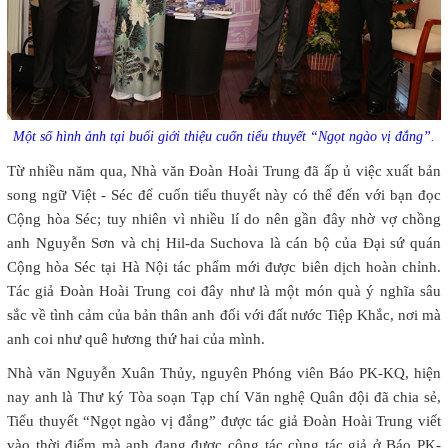
Một số hình ảnh tại buổi giới thiệu cuốn tiểu thuyết “Ngọt ngào vị đắng”.
Từ nhiều năm qua, Nhà văn Đoàn Hoài Trung đã ấp ủ việc xuất bản
song ngữ Việt - Séc để cuốn tiểu thuyết này có thể đến với bạn đọc
Cộng hòa Séc; tuy nhiên vì nhiều lí do nên gần đây nhờ vợ chồng
anh Nguyễn Sơn và chị Hil-da Suchova là cán bộ của Đại sứ quán
Cộng hòa Séc tại Hà Nội tác phẩm mới được biên dịch hoàn chỉnh.
Tác giả Đoàn Hoài Trung coi đây như là một món quà ý nghĩa sâu
sắc về tình cảm của bản thân anh đối với đất nước Tiệp Khắc, nơi mà
anh coi như quê hương thứ hai của mình.
Nhà văn Nguyễn Xuân Thủy, nguyên Phóng viên Báo PK-KQ, hiện
nay anh là Thư ký Tòa soạn Tạp chí Văn nghệ Quân đội đã chia sẻ,
Tiểu thuyết “Ngọt ngào vị đắng” được tác giả Đoàn Hoài Trung viết
vào thời điểm mà anh đang được công tác cùng tác giả ở Báo PK-