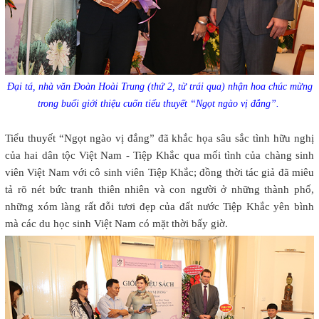
Đại tá, nhà văn Đoàn Hoài Trung (thứ 2, từ trái qua) nhận hoa chúc mừng
trong buổi giới thiệu cuốn tiểu thuyết “Ngọt ngào vị đắng”.
Tiểu thuyết “Ngọt ngào vị đắng” đã khắc họa sâu sắc tình hữu nghị
của hai dân tộc Việt Nam - Tiệp Khắc qua mối tình của chàng sinh
viên Việt Nam với cô sinh viên Tiệp Khắc; đồng thời tác giả đã miêu
tả rõ nét bức tranh thiên nhiên và con người ở những thành phố,
những xóm làng rất đỗi tươi đẹp của đất nước Tiệp Khắc yên bình
mà các du học sinh Việt Nam có mặt thời bấy giờ.