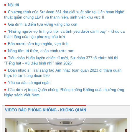
Nội tôi
Chương trình của Sư đoàn 361 đạt giải xuất sắc tại Liên hoan Nghệ
thuật quần chúng LLVT và thanh niên, sinh viên khu vực II
Gia đình là điểm tựa vững vàng cho con
“Những người vợ lính giữ trời và tình yêu dưới cánh bay” - Khúc ca
thầm lặng của hậu phương bầu trời
Bốn mươi năm trọn nghĩa, vẹn tình
Nâng tầm tri thức, chắp cánh ước mơ
Tiểu đoàn Huấn luyện chiến sĩ mới, Sư đoàn 377 tổ chức hội thi
“Tiếng hát - Vũ điệu binh nhì” năm 2026
Đoàn nhạc sĩ Trại sáng tác Âm nhạc toàn quân 2023 đi tham quan
thực tế tại Trung đoàn 920
Yêu xa đâu có ngại ngần
Các đơn vị trong Quân chủng Phòng không-Không quân hưởng ứng
Ngày sách Việt Nam
VIDEO BÁO PHÒNG KHÔNG - KHÔNG QUÂN