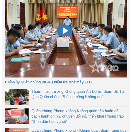
Chính ủy Quân chủng PK-KQ kiểm tra Nhà máy Z119
Tham mưu trưởng Không quân Ấn Độ tới thăm Bộ Tư
lệnh Quân chủng Phòng không-Không quân
Quân chủng Phòng không-Không quân tập huấn cải
cách hành chính, chuyển đổi số, triển khai Phong trào
“Bình dân học vụ số”
Quân chủng Phòng không - Không quân thăm, tặng quà