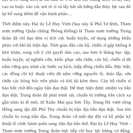
cao su buộc vào các nơi rò rỉ và lấy bát sắt hứng dầu thủy lực sau đó
lại bổ sung thêm để vận hành pháo…
Thời điểm này, Đại úy Lê Huy Vinh (Sau này là Phó Tư lệnh, Tham
mưu trưởng Quân chủng Phòng không) là Tham mưu trưởng Trung
đoàn đã chỉ đạo đơn vị tích cực huấn luyện, sử dụng những khẩu
pháo với khí tài hiện đại. Thời gian đầu cán bộ, chiến sĩ gặp không ít
khó khăn, song với ý chí quyết tâm cao, sau hơn 6 tháng học tập,
huấn luyện, tự nghiên cứu, khắc phục sửa chữa, cán bộ, chiến sĩ đã
nắm vững quy trình các bước xạ kích, hiệp đồng chiến đấu. Đặc biệt,
các đồng chí kỹ thuật viên đã nắm vững nguyên lý, tháo lắp, sửa
chữa các hỏng hóc trên pháo và khí tài kèm theo. Cán bộ chiến sĩ
háo hức chờ đến ngày bắn đạn thật. Để thực hiện được nhiệm vụ bắn
đạn thật, Trung đoàn đã phải trinh sát, chuẩn bị trường bắn cách xa
gần trăm ki lô mét, từ Xuân Mai qua Sơn Tây, Trung Hà vượt sông
Hồng sang tận đất Phú Thọ chuẩn bị trận địa bắn đạn thật. Sau khi
chuẩn bị xong trận địa, Trung đoàn cử một đại đội và bộ phận kỹ
thuật tổ chức hành quân sang trận địa bắn thử. Đại úy Lê Huy Vinh -
Tham mưu trưởng Trung đoàn trực tiếp chỉ huy lực lượng cơ động.