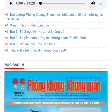
Đại tướng Phùng Quang Thanh với nhà báo chiến sĩ - những ân
tình để lại
Xanh mãi tình yêu bầu trời
Bài 1: Tổ 3 người - xưa mà không cũ
Bài 2: Truyền cảm hứng từ những nhân tố điển hình
Bài 3: Nối dài mơ ước tân binh
Tháng Ba trên trận địa Trung đoàn 218
ĐỌC BÁO IN