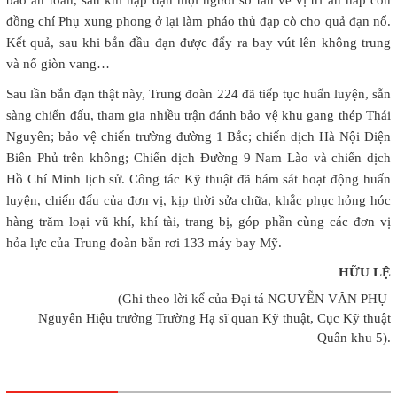
đồng chí Phụ xung phong ở lại làm pháo thủ đạp cò cho quả đạn nổ.
Kết quả, sau khi bắn đầu đạn được đẩy ra bay vút lên không trung
và nổ giòn vang…
Sau lần bắn đạn thật này, Trung đoàn 224 đã tiếp tục huấn luyện, sẵn
sàng chiến đấu, tham gia nhiều trận đánh bảo vệ khu gang thép Thái
Nguyên; bảo vệ chiến trường đường 1 Bắc; chiến dịch Hà Nội Điện
Biên Phủ trên không; Chiến dịch Đường 9 Nam Lào và chiến dịch
Hồ Chí Minh lịch sử. Công tác Kỹ thuật đã bám sát hoạt động huấn
luyện, chiến đấu của đơn vị, kịp thời sửa chữa, khắc phục hỏng hóc
hàng trăm loại vũ khí, khí tài, trang bị, góp phần cùng các đơn vị
hỏa lực của Trung đoàn bắn rơi 133 máy bay Mỹ.
HỮU LỆ
(Ghi theo lời kể của Đại tá NGUYỄN VĂN PHỤ
Nguyên Hiệu trưởng Trường Hạ sĩ quan Kỹ thuật, Cục Kỹ thuật
Quân khu 5).