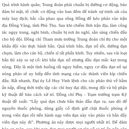
Quá trình hành quân, Trung đoàn phải chuẩn bị đường cơ động, bảo
đảm bí mật, tổ chức cơ động vào ban đêm để tránh sự trinh sát của
máy bay địch; bắc cầu phao qua sông Hồng để kéo pháo vào trận
địa Đồng Vàng, tỉnh Phú Thọ. Sau khi chiếm lĩnh trận địa, làm công
tác ngụy trang, nghi binh, chuẩn bị nơi ăn nghỉ, sẵn sàng chiến đấu
cho bộ đội. Đồng chí Tham mưu trưởng Trung đoàn chỉ thị cho một
khẩu đội vào thực hành bắn. Quá trình bắn, đạn nổ tốt, đường đạn
chụm, làm cho cán bộ, chiến sĩ rất phấn khởi. Tuy nhiên, sau vài loạt
bắn thì xảy ra sự cố: khi bắn đạn nổ nhưng đầu đạn mắc kẹt trong
nòng. Đây là một tình huống rất nguy hiểm, nguy cơ đầu đạn nổ tại
nòng pháo sẽ uy hiếp đến tính mạng của các thành viên kíp chiến
đấu. Rất nhanh, Đại úy Lê Huy Vinh lệnh cho các pháo thủ về hầm
ẩn nấp, đồng thời triệu tập các chỉ huy đại đội, trung đội và bộ phận
kỹ thuật để bàn cách xử trí. Đồng chí Phụ - Trạm trưởng trạm Kỹ
thuật đề xuất: “Lấy quả đạn chưa bắn tháo đầu đạn ra, sau đó để
nguyên thuốc phóng, dùng giấy cố định giữ chặt thuốc phóng ở
trong viên đạn rồi tiến hành nạp viên đạn này vào pháo và bắn đẩy
viên đạn này đi”. Phương án này được mọi người nhất trí. Để đảm
bảo an toàn, sau khi nạp đạn mọi người sơ tán về vị trí ẩn nấp còn