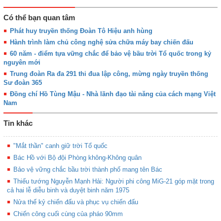
Có thể bạn quan tâm
Phát huy truyền thống Đoàn Tô Hiệu anh hùng
Hành trình làm chủ công nghệ sửa chữa máy bay chiến đấu
60 năm - điểm tựa vững chắc để bảo vệ bầu trời Tổ quốc trong kỷ
nguyên mới
Trung đoàn Ra đa 291 thi đua lập công, mừng ngày truyền thống
Sư đoàn 365
Đồng chí Hồ Tùng Mậu - Nhà lãnh đạo tài năng của cách mạng Việt
Nam
Tin khác
"Mắt thần" canh giữ trời Tổ quốc
Bác Hồ với Bộ đội Phòng không-Không quân
Bảo vệ vững chắc bầu trời thành phố mang tên Bác
Thiếu tướng Nguyễn Mạnh Hải: Người phi công MiG-21 góp mặt trong
cả hai lễ diễu binh và duyệt binh năm 1975
Nửa thế kỷ chiến đấu và phục vụ chiến đấu
Chiến công cuối cùng của pháo 90mm