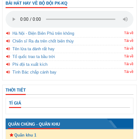
BÀI HÁT HAY VỀ BỘ ĐỘI PK-KQ
Hà Nội - Điện Biên Phủ trên không
Tải về
Chiến sĩ Ra đa trên chốt biên thùy
Tải về
Tên lửa ta đánh rất hay
Tải về
Tổ quốc trao ta bầu trời
Tải về
Phi đội ta xuất kích
Tải về
Tình Bác chắp cánh bay
Tải về
THỜI TIẾT
TỈ GIÁ
QUÂN CHỦNG - QUÂN KHU
Quân khu 1