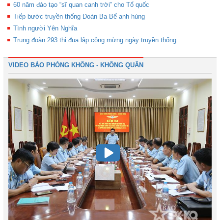
60 năm đào tạo “sĩ quan canh trời” cho Tổ quốc
Tiếp bước truyền thống Đoàn Ba Bể anh hùng
Tình người Yên Nghĩa
Trung đoàn 293 thi đua lập công mừng ngày truyền thống
VIDEO BÁO PHÒNG KHÔNG - KHÔNG QUÂN