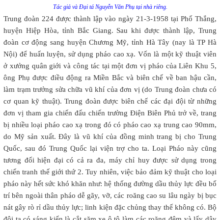
Tác giả và Đại tá Nguyễn Văn Phụ tại nhà riêng.
Trung đoàn 224 được thành lập vào ngày 21-3-1958 tại Phố Thắng,
huyện Hiệp Hòa, tỉnh Bắc Giang. Sau khi được thành lập, Trung
đoàn cơ động sang huyện Chương Mỹ, tỉnh Hà Tây (nay là TP Hà
Nội) để huấn luyện, sử dụng pháo cao xạ. Vốn là một kỹ thuật viên
ở xưởng quân giới và công tác tại một đơn vị pháo của Liên Khu 5,
ông Phụ được điều động ra Miền Bắc và biên chế về ban hậu cần,
làm trạm trưởng sửa chữa vũ khí của đơn vị (do Trung đoàn chưa có
cơ quan kỹ thuật). Trung đoàn được biên chế các đại đội từ những
đơn vị tham gia chiến đấu chiến trường Điện Biên Phủ trở về, trang
bị nhiều loại pháo cao xạ trong đó có pháo cao xạ trung cao 90mm,
do Mỹ sản xuất. Đây là vũ khí của đồng minh trang bị cho Trung
Quốc, sau đó Trung Quốc lại viện trợ cho ta. Loại Pháo này cũng
tương đối hiện đại có cả ra đa, máy chỉ huy được sử dụng trong
chiến tranh thế giới thứ 2. Tuy nhiên, việc bảo đảm kỹ thuật cho loại
pháo này hết sức khó khăn như: hệ thống đường dầu thủy lực đều bố
trí bên ngoài thân pháo dễ gãy, vỡ, các roăng cao su lâu ngày bị bục
nát gây rò rỉ dầu thủy lực; linh kiện đặc chủng thay thế không có. Bộ
đội ta có sáng kiến là cắt săm xe ô tô làm các roăng đệm và lấy dây