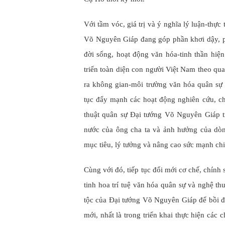
Với tầm vóc, giá trị và ý nghĩa lý luận-thực
Võ Nguyên Giáp đang góp phần khơi dậy, ph
đời sống, hoạt động văn hóa-tinh thần hiệ
triển toàn diện con người Việt Nam theo qua
ra không gian-môi trường văn hóa quân sự r
tục đẩy mạnh các hoạt động nghiên cứu, ch
thuật quân sự Đại tướng Võ Nguyên Giáp tr
nước của ông cha ta và ảnh hưởng của dò
mục tiêu, lý tưởng và nâng cao sức mạnh chi
Cùng với đó, tiếp tục đổi mới cơ chế, chính
tinh hoa trí tuệ văn hóa quân sự và nghệ th
tộc của Đại tướng Võ Nguyên Giáp để bồi đắ
mới, nhất là trong triển khai thực hiện các