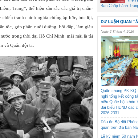
triển
Ban Chấp hành Trun
Liêm, Trung”; thể hiện sâu sắc các giá trị chân-
 chiến tranh chính nghĩa chống áp bức, bóc lột,
DƯ LUẬN QUAN T
ân tộc, góp phần nuôi dưỡng, bồi đắp, làm giàu
Ngày 2 Tháng 4, 2026
 nước trong thời đại Hồ Chí Minh; mãi mãi là tài
ân và Quân đội ta.
Quân chủng PK-KQ t
nghị tổng kết công t
biểu Quốc hội khóa 
đại biểu HĐND các 
2026-2031
Dấu ấn Bộ đội Phòn
quân trên địa bàn N
Lễ kỷ niệm 50 năm N