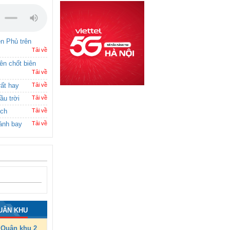
ên Phủ trên
Tải về
rên chốt biên
Tải về
rất hay
Tải về
ầu trời
Tải về
ích
Tải về
ánh bay
Tải về
UÂN KHU
Quân khu 2