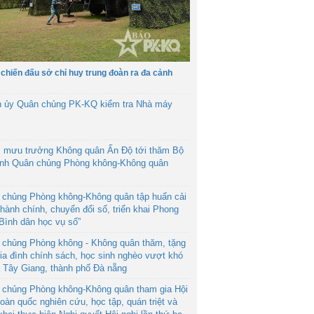
 chiến đấu sở chỉ huy trung đoàn ra đa cảnh
h ủy Quân chủng PK-KQ kiểm tra Nhà máy
 mưu trưởng Không quân Ấn Độ tới thăm Bộ
ệnh Quân chủng Phòng không-Không quân
 chủng Phòng không-Không quân tập huấn cải
hành chính, chuyển đổi số, triển khai Phong
“Bình dân học vụ số”
 chủng Phòng không - Không quân thăm, tặng
ia đình chính sách, học sinh nghèo vượt khó
ã Tây Giang, thành phố Đà nẵng
 chủng Phòng không-Không quân tham gia Hội
toàn quốc nghiên cứu, học tập, quán triệt và