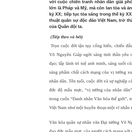
với cuộc chiến tranh nhân dân giải phó
lớn là Pháp và Mỹ, mà còn lan tỏa và ả
kỷ XX; tiếp tục tỏa sáng trong thế kỷ X
thuật quân sự độc đáo Việt Nam, trở thà
của Quân đội ta.
(Tiếp theo và hết)
Trọn cuộc đời tận tụy cống hiến, chiến đấ
Võ Nguyên Giáp ngời sáng tinh thần yêu 
đạo; lấp lánh trí tuệ anh minh, sáng suốt 
sáng phẩm chất cách mạng của vị tướng xu
nhân dân. Tên tuổi, cuộc đời và sự nghiệp c
đức độ mẫu mực, “vị tướng của nhân dân”
trong cuốn “Danh nhân Văn hóa thế giới”, mã
Việt Nam như một huyền thoại-một vĩ nhân t
Văn hóa quân sự nhân văn Đại tướng Võ Ngu
đạo đức mẫu mực của người cách mạng với 6 