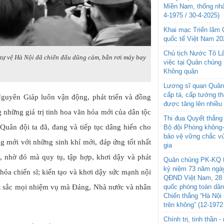
Miền Nam, thống nhấ
4-1975 / 30-4-2025)
Khai mạc Triển lãm
quốc tế Việt Nam 20
Chủ tịch Nước Tô L
tự vệ Hà Nội đã chiến đấu dũng cảm, bắn rơi máy bay
việc tại Quân chủng
Không quân
Lương sĩ quan Quân 
cấp tá, cấp tướng t
guyên Giáp luôn vận động, phát triển và đồng
được tăng lên nhiều
 những giá trị tinh hoa văn hóa mới của dân tộc
Thi đua Quyết thắng 
ĩ Quân đội ta đã, đang và tiếp tục dâng hiến cho
Bộ đội Phòng không
bảo vệ vững chắc vù
 mới với những sinh khí mới, đáp ứng tốt nhất
gia
, nhờ đó mà quy tụ, tập hợp, khơi dậy và phát
Quân chủng PK-KQ t
kỷ niệm 73 năm ngày
hóa chiến sĩ; kiến tạo và khơi dậy sức mạnh nội
QĐND Việt Nam, 28 
uất sắc mọi nhiệm vụ mà Đảng, Nhà nước và nhân
quốc phòng toàn dâ
Chiến thắng “Hà Nội 
trên không” (12-1972
Chính trị, tinh thần 