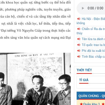
cứu khoa học quân sự, từng bước cụ thể hóa đối
hức, phương pháp nghiên cứu, tuyên truyền, giáo
của cán bộ, chiến sĩ và các tầng lớp nhân dân về
Hà Nội - Điện Bi
không
; nhất là việc chắt lọc, kế thừa, tiếp thu, tiếp
Chiến sĩ Ra đa t
sự Đại tướng Võ Nguyên Giáp trong thực hiện các
thùy
ính nền tảng văn hóa quân sự cách mạng mà Đại
Tên lửa ta đánh 
Tổ quốc trao ta b
Phi đội ta xuất k
Tình Bác chắp c
THỜI TIẾT
TỈ GIÁ
QUÂN CHỦNG - Q
Quân khu 1