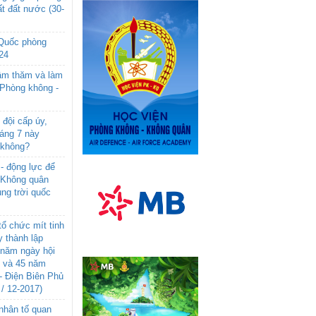
t đất nước (30-
 Quốc phòng
24
âm thăm và làm
 Phòng không -
đội cấp úy,
háng 7 này
 không?
- động lực để
-Không quân
ng trời quốc
ổ chức mít tinh
 thành lập
năm ngày hội
n và 45 năm
- Điện Biên Phủ
 / 12-2017)
- nhân tố quan