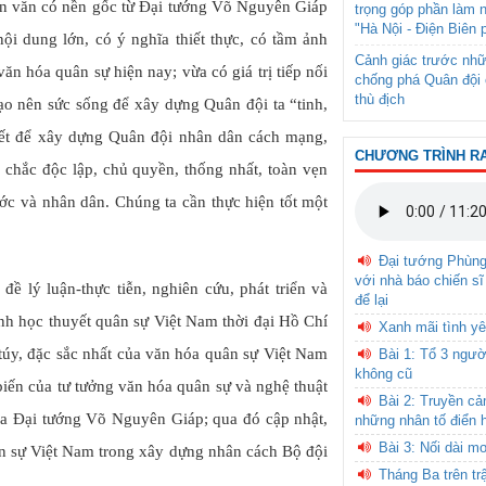
nhân văn có nền gốc từ Đại tướng Võ Nguyên Giáp
trọng góp phần làm 
"Hà Nội - Điện Biên 
ội dung lớn, có ý nghĩa thiết thực, có tầm ảnh
Cảnh giác trước nhữ
n hóa quân sự hiện nay; vừa có giá trị tiếp nối
chống phá Quân đội 
thù địch
ạo nên sức sống để xây dựng Quân đội ta “tinh,
hiết để xây dựng Quân đội nhân dân cách mạng,
CHƯƠNG TRÌNH R
g chắc độc lập, chủ quyền, thống nhất, toàn vẹn
ớc và nhân dân. Chúng ta cần thực hiện tốt một
Đại tướng Phùn
với nhà báo chiến sĩ
đề lý luận-thực tiễn, nghiên cứu, phát triển và
để lại
nh học thuyết quân sự Việt Nam thời đại Hồ Chí
Xanh mãi tình yê
h túy, đặc sắc nhất của văn hóa quân sự Việt Nam
Bài 1: Tổ 3 ngườ
không cũ
 biến của tư tưởng văn hóa quân sự và nghệ thuật
Bài 2: Truyền c
ủa Đại tướng Võ Nguyên Giáp; qua đó cập nhật,
những nhân tố điển 
Bài 3: Nối dài m
ân sự Việt Nam trong xây dựng nhân cách Bộ đội
Tháng Ba trên tr