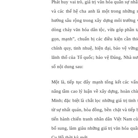
Phát huy vai trò, giá trị văn hóa quân sự 
và các thế hệ cha anh là một trong những n
hưởng sâu rộng trong xây dựng môi trường vă
dòng chảy văn hóa dân tộc, vừa góp phần t
gọn, mạnh”, chuẩn bị các điều kiện cần t
chính quy, tinh nhuệ, hiện đại, bảo vệ vữn
lãnh thổ của Tổ quốc; bảo vệ Đảng, Nhà nư
số nội dung sau:
Một là, tiếp tục đẩy mạnh tổng kết các vấn 
nâng tầm cao lý luận về xây dựng, hoàn chỉ
Minh; đặc biệt là chắt lọc những giá trị tin
từ sự nhất quán, hòa đồng, bền chặt và tiếp
tiến hành chiến tranh nhân dân Việt Nam c
bổ sung, làm giàu những giá trị văn hóa qu
Cụ Hồ thời kỳ mới.