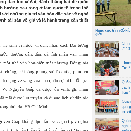
ng dân tộc vĩ đại, đánh thắng hai đế quốc
nh hưởng sâu rộng ở tầm quốc tế trong thế
XI với những giá trị văn hóa đặc sắc về nghệ
nh tài sản vô giá và là hành trang cần thiết
Nâng cao trình độ kíp
giới
Chín
u, hy sinh vì nước, vì dân, nhân cách Đại tướng
Z119
nước, thương dân, đậm đà tính nhân văn, nhân
của một nhà văn hóa-hiền triết phương Đông; tỏa
Tham
Tư l
ất chúng, hết lòng phụng sự Tổ quốc, phục vụ
ách mạng vẻ vang của nhà quân sự tài ba lỗi lạc-
Quân
cách 
 Võ Nguyên Giáp đã được tôn vinh, ghi nhận
trào 
i mãi được lưu truyền và đi vào lịch sử dân tộc
Quân
rong thời đại Hồ Chí Minh.
quà g
tại x
Quân
yên Giáp khẳng định tầm vóc, giá trị, ý nghĩa
nghị 
đức tính tiêu biểu cần phải có của vị tướng mà