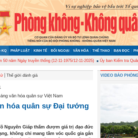
-KQ
PHÁP LUẬT
KINH TẾ
ĐỐI NGOẠI
VĂN HÓA
THỂ THAO
BẠN ĐỌC
PH
m Ngày truyền thống (12-11-1975/12-11-2025)
Ủy ban Kiểm tra Quân ủy Tr
sử
Thế giới đánh giá
VIDEO BÁO PHÒNG
1
 sáng văn hóa quân sự Việt Nam
văn hóa quân sự Đại tướng
õ Nguyên Giáp thấm đượm giá trị đạo đức
ạng, không chỉ mang tầm vóc quốc gia gắn