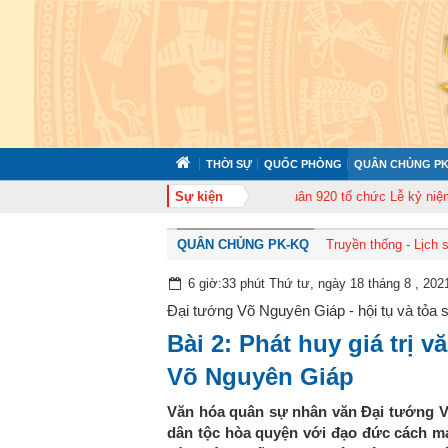
THỜI SỰ
QUỐC PHÒNG
QUÂN CHỦNG PK
ấn cán bộ năm 2026
Trung đoàn Không quân 920 tổ chức Lễ kỷ niệm 50 nă
Sự kiện
QUÂN CHỦNG PK-KQ
Truyền thống - Lịch 
6 giờ:33 phút Thứ tư, ngày 18 tháng 8 , 202
Đại tướng Võ Nguyên Giáp - hội tụ và tỏa
Bài 2: Phát huy giá trị 
Võ Nguyên Giáp
Văn hóa quân sự nhân văn Đại tướng V
dân tộc hòa quyện với đạo đức cách m