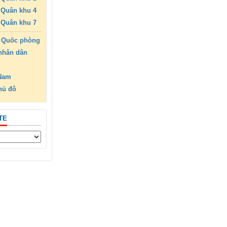
Quân khu 4
Quân khu 7
 Quốc phòng
nhân dân
 Nam
hủ đô
TE