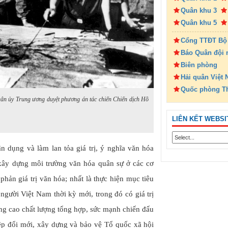
Quân khu 3
Quân khu 5
Cổng TTĐT Bộ
Báo Quân đội 
Biên phòng
Hải quân Việt
Quốc phòng T
ân ủy Trung ương duyệt phương án tác chiến Chiến dịch Hồ
LIÊN KẾT WEBSI
ận dụng và làm lan tỏa giá trị, ý nghĩa văn hóa
xây dựng môi trường văn hóa quân sự ở các cơ
hản giá trị văn hóa; nhất là thực hiện mục tiêu
 người Việt Nam thời kỳ mới, trong đó có giá trị
g cao chất lượng tổng hợp, sức mạnh chiến đấu
ệp đổi mới, xây dựng và bảo vệ Tổ quốc xã hội