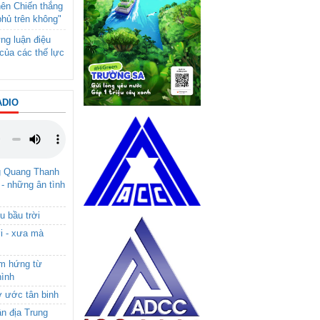
nên Chiến thắng
phủ trên không"
ng luận điệu
của các thế lực
ADIO
g Quang Thanh
 - những ân tình
u bầu trời
i - xưa mà
ảm hứng từ
hình
ơ ước tân binh
ận địa Trung