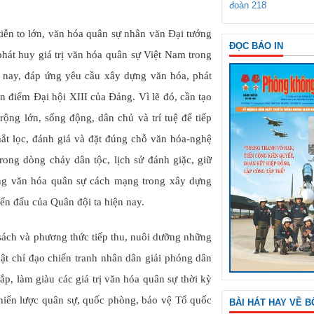
đoàn 218
 tiễn to lớn, văn hóa quân sự nhân văn Đại tướng
ĐỌC BÁO IN
át huy giá trị văn hóa quân sự Việt Nam trong
n nay, đáp ứng yêu cầu xây dựng văn hóa, phát
n điểm Đại hội XIII của Đảng. Vì lẽ đó, cần tạo
ộng lớn, sống động, dân chủ và trí tuệ để tiếp
ắt lọc, đánh giá và đặt đúng chỗ văn hóa-nghệ
ong dòng chảy dân tộc, lịch sử đánh giặc, giữ
ng văn hóa quân sự cách mạng trong xây dựng
ến đấu của Quân đội ta hiện nay.
 sách và phương thức tiếp thu, nuôi dưỡng những
uật chỉ đạo chiến tranh nhân dân giải phóng dân
p, làm giàu các giá trị văn hóa quân sự thời kỳ
 chiến lược quân sự, quốc phòng, bảo vệ Tổ quốc
BÀI HÁT HAY VỀ B