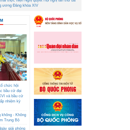
 khai thực hiện Nghị quyết Hội nghị lần thứ ba
g ương Đảng khóa XIV
ÂM
ổ chức hội
ác bầu cử đại
XVI và bầu cử
cấp nhiệm kỳ
g không - Không
am Trung Bộ
gày giải phóng