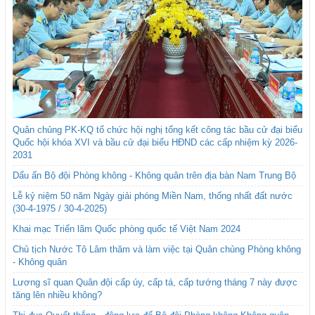
Quân chủng PK-KQ tổ chức hội nghị tổng kết công tác bầu cử đại biểu
Quốc hội khóa XVI và bầu cử đại biểu HĐND các cấp nhiệm kỳ 2026-
2031
Dấu ấn Bộ đội Phòng không - Không quân trên địa bàn Nam Trung Bộ
Lễ kỷ niệm 50 năm Ngày giải phóng Miền Nam, thống nhất đất nước
(30-4-1975 / 30-4-2025)
Khai mạc Triển lãm Quốc phòng quốc tế Việt Nam 2024
Chủ tịch Nước Tô Lâm thăm và làm việc tại Quân chủng Phòng không
- Không quân
Lương sĩ quan Quân đội cấp úy, cấp tá, cấp tướng tháng 7 này được
tăng lên nhiều không?