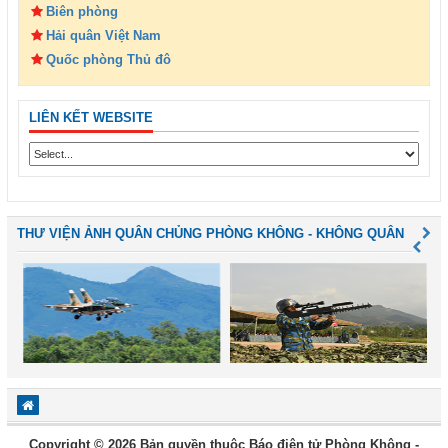
Biên phòng
Hải quân Việt Nam
Quốc phòng Thủ đô
LIÊN KẾT WEBSITE
THƯ VIỆN ẢNH QUÂN CHỦNG PHÒNG KHÔNG - KHÔNG QUÂN
Copyright © 2026 Bản quyền thuộc Báo điện tử Phòng Không -