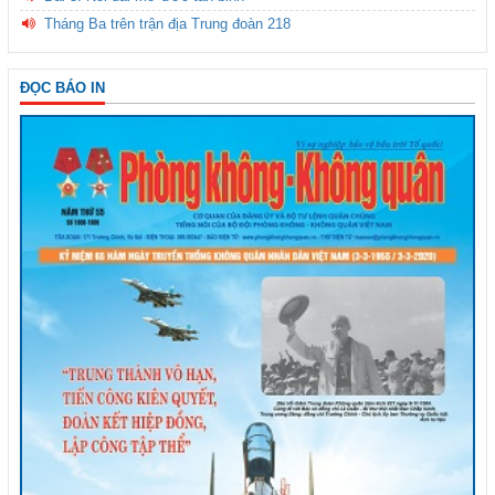
Tháng Ba trên trận địa Trung đoàn 218
ĐỌC BÁO IN