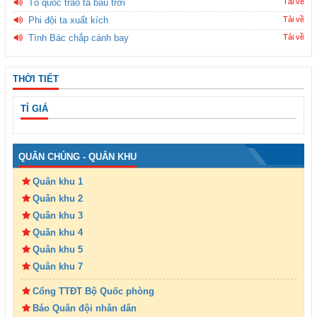
Tổ quốc trao ta bầu trời
Tải về
Phi đội ta xuất kích
Tải về
Tình Bác chắp cánh bay
Tải về
THỜI TIẾT
TỈ GIÁ
QUÂN CHỦNG - QUÂN KHU
Quân khu 1
Quân khu 2
Quân khu 3
Quân khu 4
Quân khu 5
Quân khu 7
Cổng TTĐT Bộ Quốc phòng
Báo Quân đội nhân dân