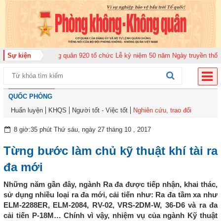
rung đoàn Không quân 920 tổ chức Lễ kỷ niệm 50 năm Ngày truyền thống (12
Sự kiện
QUỐC PHÒNG
Huấn luyện
KHQS
Người tốt - Việc tốt
Nghiên cứu, trao đổi
8 giờ:35 phút Thứ sáu, ngày 27 tháng 10 , 2017
Từng bước làm chủ kỹ thuật khí tài ra
đa mới
Những năm gần đây, ngành Ra đa được tiếp nhận, khai thác,
sử dụng nhiều loại ra đa mới, cải tiến như: Ra đa tầm xa như
ELM-2288ER, ELM-2084, RV-02, VRS-2DM-W, 36-D6 và ra đa
cải tiến P-18M… Chính vì vậy, nhiệm vụ của ngành Kỹ thuật