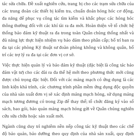
tác sửa chữa. Đề xuất nghiên cứu, trang bị cho các trạm sửa chữa của
các trung đoàn các thiết bị kiểm tra, chuẩn đoán hỏng hóc cơ động,
đa năng để phục vụ công tác tìm kiếm và khắc phục các hỏng hóc
thông thường đối với các khí tài ra đa mới. Hoàn thiện về tổ chức hệ
thống bảo đảm kỹ thuật ra đa trong toàn Quân chủng thống nhất và
đủ năng lực thực hiện nhiệm vụ bảo đảm theo phân cấp; bố trí ban ra
đa tại các phòng Kỹ thuật sư đoàn phòng không và không quân, bố
trí các trợ lý ra đa tại các đơn vị cơ sở.
Việc thực hiện quản lý và bảo đảm kỹ thuật (đặc biệt là công tác bảo
đảm vật tư) cho các đài ra đa thế hệ mới theo phương thức mới cũng
được chú trọng đặc biệt. Đối với các mảng mạch có ứng dụng là các
linh kiện khả trình, các chương trình phần mềm ứng dụng độc quyền
của nhà sản xuất đơn vị sẽ xác định mảng mạch hỏng, sử dụng mảng
mạch tương đương có trong Zip để thay thế; tổ chức đăng ký vào sổ
sách, bao gói, bảo quản mảng mạch hỏng gửi về Quân chủng nghiên
cứu sửa chữa hoặc sản xuất mới.
Ngành cũng duy trì nghiêm nền nếp công tác kỹ thuật theo các chế
độ bảo quản, bảo dưỡng theo quy định của nhà sản xuất, quy định