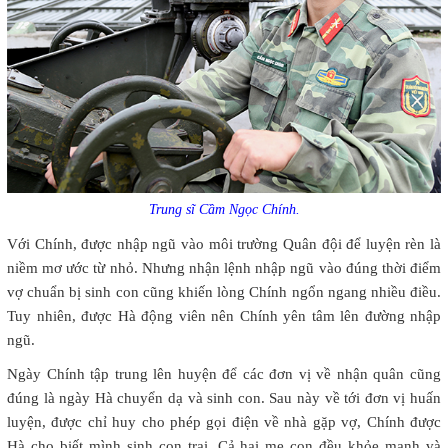
Trung sĩ Cầm Ngọc Chính.
Với Chính, được nhập ngũ vào môi trường Quân đội để luyện rèn là
niềm mơ ước từ nhỏ. Nhưng nhận lệnh nhập ngũ vào đúng thời điểm
vợ chuẩn bị sinh con cũng khiến lòng Chính ngổn ngang nhiều điều.
Tuy nhiên, được Hà động viên nên Chính yên tâm lên đường nhập
ngũ.
Ngày Chính tập trung lên huyện để các đơn vị về nhận quân cũng
đúng là ngày Hà chuyển dạ và sinh con. Sau này về tới đơn vị huấn
luyện, được chỉ huy cho phép gọi điện về nhà gặp vợ, Chính được
Hà cho biết mình sinh con trai. Cả hai mẹ con đều khỏe mạnh và