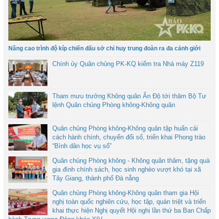
Nâng cao trình độ kíp chiến đấu sở chỉ huy trung đoàn ra đa cảnh giới
Chính ủy Quân chủng PK-KQ kiểm tra Nhà máy Z119
Tham mưu trưởng Không quân Ấn Độ tới thăm Bộ Tư
lệnh Quân chủng Phòng không-Không quân
Quân chủng Phòng không-Không quân tập huấn cải
cách hành chính, chuyển đổi số, triển khai Phong trào
“Bình dân học vụ số”
Quân chủng Phòng không - Không quân thăm, tặng quà
gia đình chính sách, học sinh nghèo vượt khó tại xã
Tây Giang, thành phố Đà nẵng
Quân chủng Phòng không-Không quân tham gia Hội
nghị toàn quốc nghiên cứu, học tập, quán triệt và triển
khai thực hiện Nghị quyết Hội nghị lần thứ ba Ban Chấp