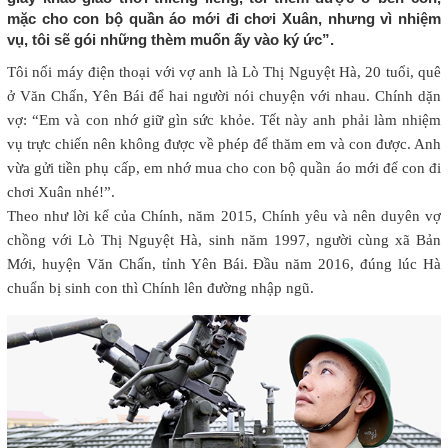
mặc cho con bộ quần áo mới đi chơi Xuân, nhưng vì nhiệm
vụ, tôi sẽ gói những thèm muốn ấy vào ký ức”.
Tôi nối máy điện thoại với vợ anh là Lò Thị Nguyệt Hà, 20 tuổi, quê
ở Văn Chấn, Yên Bái để hai người nói chuyện với nhau. Chính dặn
vợ: “Em và con nhớ giữ gìn sức khỏe. Tết này anh phải làm nhiệm
vụ trực chiến nên không được về phép để thăm em và con được. Anh
vừa gửi tiền phụ cấp, em nhớ mua cho con bộ quần áo mới để con đi
chơi Xuân nhé!”.
Theo như lời kể của Chính, năm 2015, Chính yêu và nên duyên vợ
chồng với Lò Thị Nguyệt Hà, sinh năm 1997, người cùng xã Bản
Mới, huyện Văn Chấn, tỉnh Yên Bái. Đầu năm 2016, đúng lúc Hà
chuẩn bị sinh con thì Chính lên đường nhập ngũ.