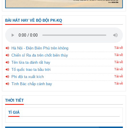
BÀI HÁT HAY VỀ BỘ ĐỘI PK-KQ
Hà Nội - Điện Biên Phủ trên không
Tải về
Chiến sĩ Ra đa trên chốt biên thùy
Tải về
Tên lửa ta đánh rất hay
Tải về
Tổ quốc trao ta bầu trời
Tải về
Phi đội ta xuất kích
Tải về
Tình Bác chắp cánh bay
Tải về
THỜI TIẾT
TỈ GIÁ