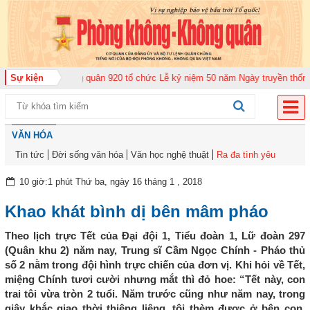
rung đoàn Không quân 920 tổ chức Lễ kỷ niệm 50 năm Ngày truyền thống (12
Sự kiện
VĂN HÓA
Tin tức
Đời sống văn hóa
Văn học nghệ thuật
Ra đa tình yêu
10 giờ:1 phút Thứ ba, ngày 16 tháng 1 , 2018
Khao khát bình dị bên mâm pháo
Theo lịch trực Tết của Đại đội 1, Tiểu đoàn 1, Lữ đoàn 297
(Quân khu 2) năm nay, Trung sĩ Cầm Ngọc Chính - Pháo thủ
số 2 nằm trong đội hình trực chiến của đơn vị. Khi hỏi về Tết,
miệng Chính tươi cười nhưng mắt thì đỏ hoe: “Tết này, con
trai tôi vừa tròn 2 tuổi. Năm trước cũng như năm nay, trong
giây khắc giao thời thiêng liêng, tôi thèm được ở bên con,