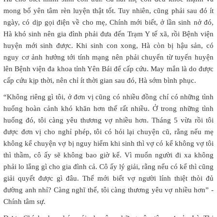
mong bố yên tâm rèn luyện thật tốt. Tuy nhiên, cũng phải sau đó ít
ngày, có dịp gọi điện về cho mẹ, Chính mới biết, ở lần sinh nở đó,
Hà khó sinh nên gia đình phải đưa đến Trạm Y tế xã, rồi Bệnh viện
huyện mới sinh được. Khi sinh con xong, Hà còn bị hậu sản, có
nguy cơ ảnh hưởng tới tính mạng nên phải chuyển từ tuyến huyện
lên Bệnh viện đa khoa tỉnh Yên Bái để cấp cứu. May mắn là do được
cấp cứu kịp thời, nên chỉ ít thời gian sau đó, Hà sớm bình phục.
“Không riêng gì tôi, ở đơn vị cũng có nhiều đồng chí có những tình
huống hoàn cảnh khó khăn hơn thế rất nhiều. Ở trong những tình
huống đó, tôi càng yêu thương vợ nhiều hơn. Tháng 5 vừa rồi tôi
được đơn vị cho nghỉ phép, tôi có hỏi lại chuyện cũ, rằng nếu mẹ
không kể chuyện vợ bị nguy hiểm khi sinh thì vợ có kể không vợ tôi
thì thầm, cô ấy sẽ không bao giờ kể. Vì muốn người đi xa không
phải lo lắng gì cho gia đình cả. Cô ấy lý giải, rằng nếu có kể thì cũng
giải quyết được gì đâu. Thế mới biết vợ người lính thiệt thòi đủ
đường anh nhỉ? Càng nghĩ thế, tôi càng thương yêu vợ nhiều hơn” -
Chính tâm sự.