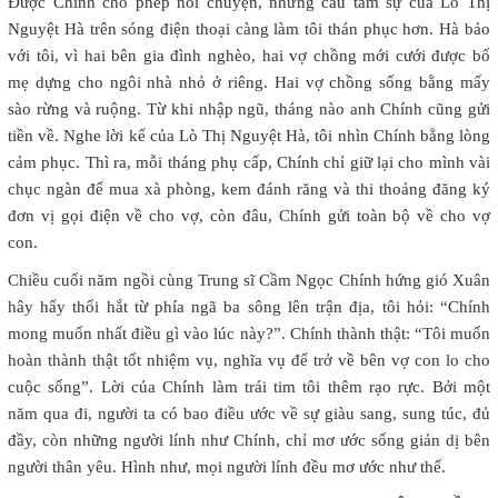
Được Chính cho phép nói chuyện, những câu tâm sự của Lò Thị
Nguyệt Hà trên sóng điện thoại càng làm tôi thán phục hơn. Hà bảo
với tôi, vì hai bên gia đình nghèo, hai vợ chồng mới cưới được bố
mẹ dựng cho ngôi nhà nhỏ ở riêng. Hai vợ chồng sống bằng mấy
sào rừng và ruộng. Từ khi nhập ngũ, tháng nào anh Chính cũng gửi
tiền về. Nghe lời kể của Lò Thị Nguyệt Hà, tôi nhìn Chính bằng lòng
cảm phục. Thì ra, mỗi tháng phụ cấp, Chính chỉ giữ lại cho mình vài
chục ngàn để mua xà phòng, kem đánh răng và thi thoảng đăng ký
đơn vị gọi điện về cho vợ, còn đâu, Chính gửi toàn bộ về cho vợ
con.
Chiều cuối năm ngồi cùng Trung sĩ Cầm Ngọc Chính hứng gió Xuân
hây hẩy thổi hắt từ phía ngã ba sông lên trận địa, tôi hỏi: “Chính
mong muốn nhất điều gì vào lúc này?”. Chính thành thật: “Tôi muốn
hoàn thành thật tốt nhiệm vụ, nghĩa vụ để trở về bên vợ con lo cho
cuộc sống”. Lời của Chính làm trái tim tôi thêm rạo rực. Bởi một
năm qua đi, người ta có bao điều ước về sự giàu sang, sung túc, đủ
đầy, còn những người lính như Chính, chỉ mơ ước sống giản dị bên
người thân yêu. Hình như, mọi người lính đều mơ ước như thế.