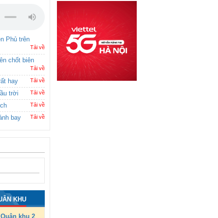
ên Phủ trên
Tải về
rên chốt biên
Tải về
rất hay
Tải về
ầu trời
Tải về
ích
Tải về
ánh bay
Tải về
UÂN KHU
Quân khu 2