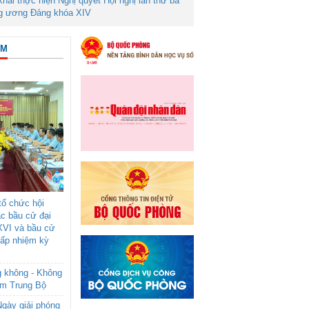
 khai thực hiện Nghị quyết Hội nghị lần thứ ba
g ương Đảng khóa XIV
ÂM
ổ chức hội
ác bầu cử đại
XVI và bầu cử
cấp nhiệm kỳ
g không - Không
am Trung Bộ
gày giải phóng