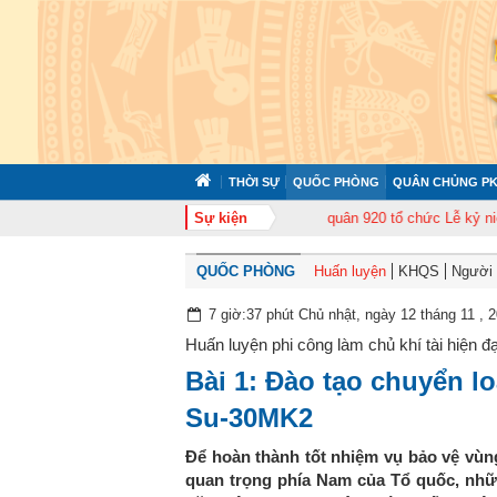
THỜI SỰ
QUỐC PHÒNG
QUÂN CHỦNG PK
huấn cán bộ năm 2026
Trung đoàn Không quân 920 tổ chức Lễ kỷ niệm 50 n
Sự kiện
QUỐC PHÒNG
Huấn luyện
KHQS
Người t
7 giờ:37 phút Chủ nhật, ngày 12 tháng 11 , 
Huấn luyện phi công làm chủ khí tài hiện đạ
Bài 1: Đào tạo chuyển lo
Su-30MK2
Để hoàn thành tốt nhiệm vụ bảo vệ vùng
quan trọng phía Nam của Tổ quốc, nhữ