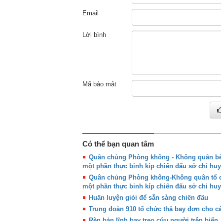
Email
Lời bình
Mã bảo mật
Có thể bạn quan tâm
Quân chủng Phòng không - Không quân bế 
một phần thực binh kíp chiến đấu sở chỉ huy
Quân chủng Phòng không-Không quân tổ ch
một phần thực binh kíp chiến đấu sở chỉ huy
Huấn luyện giỏi để sẵn sàng chiến đấu
Trung đoàn 910 tổ chức thả bay đơn cho cá
Rèn bản lĩnh bay treo cứu người trên biển