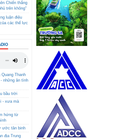
nên Chiến thắng
phủ trên không"
ng luận điệu
của các thế lực
ADIO
g Quang Thanh
 - những ân tình
u bầu trời
i - xưa mà
ảm hứng từ
hình
ơ ước tân binh
ận địa Trung