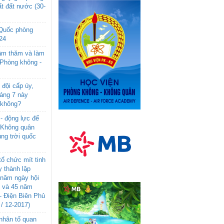
t đất nước (30-
 Quốc phòng
24
âm thăm và làm
 Phòng không -
đội cấp úy,
háng 7 này
 không?
- động lực để
-Không quân
ng trời quốc
ổ chức mít tinh
 thành lập
năm ngày hội
n và 45 năm
- Điện Biên Phủ
 / 12-2017)
- nhân tố quan