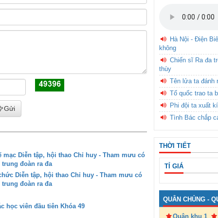
Hà Nội - Điện Bi
không
Chiến sĩ Ra đa t
thùy
Tên lửa ta đánh 
Tổ quốc trao ta b
Phi đội ta xuất k
Gửi
Tình Bác chắp c
THỜI TIẾT
mạc Diễn tập, hội thao Chỉ huy - Tham mưu có
 trung đoàn ra đa
TỈ GIÁ
ức Diễn tập, hội thao Chỉ huy - Tham mưu có
 trung đoàn ra đa
QUÂN CHỦNG - Q
c học viên đầu tiên Khóa 49
Quân khu 1