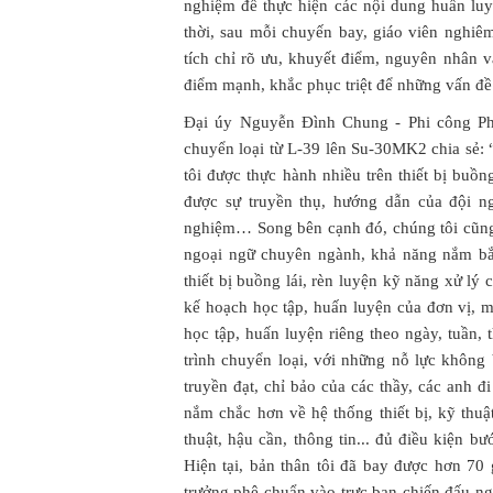
nghiệm để thực hiện các nội dung huấn luy
thời, sau mỗi chuyến bay, giáo viên nghiê
tích chỉ rõ ưu, khuyết điểm, nguyên nhân 
điểm mạnh, khắc phục triệt để những vấn đề 
Đại úy Nguyễn Đình Chung - Phi công Phi
chuyển loại từ L-39 lên Su-30MK2 chia sẻ: 
tôi được thực hành nhiều trên thiết bị buồn
được sự truyền thụ, hướng dẫn của đội n
nghiệm… Song bên cạnh đó, chúng tôi cũng 
ngoại ngữ chuyên ngành, khả năng nắm bắt
thiết bị buồng lái, rèn luyện kỹ năng xử l
kế hoạch học tập, huấn luyện của đơn vị, 
học tập, huấn luyện riêng theo ngày, tuần,
trình chuyển loại, với những nỗ lực không 
truyền đạt, chỉ bảo của các thầy, các anh đ
nắm chắc hơn về hệ thống thiết bị, kỹ thuật
thuật, hậu cần, thông tin... đủ điều kiện
Hiện tại, bản thân tôi đã bay được hơn 7
trưởng phê chuẩn vào trực ban chiến đấu ngà