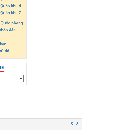
Quân khu 4
Quân khu 7
 Quốc phòng
nhân dân
 Nam
hủ đô
TE