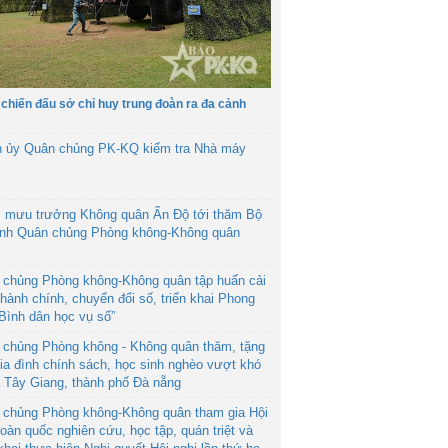
 chiến đấu sở chỉ huy trung đoàn ra đa cảnh
h ủy Quân chủng PK-KQ kiểm tra Nhà máy
 mưu trưởng Không quân Ấn Độ tới thăm Bộ
ệnh Quân chủng Phòng không-Không quân
 chủng Phòng không-Không quân tập huấn cải
hành chính, chuyển đổi số, triển khai Phong
“Bình dân học vụ số”
 chủng Phòng không - Không quân thăm, tặng
ia đình chính sách, học sinh nghèo vượt khó
ã Tây Giang, thành phố Đà nẵng
 chủng Phòng không-Không quân tham gia Hội
toàn quốc nghiên cứu, học tập, quán triệt và