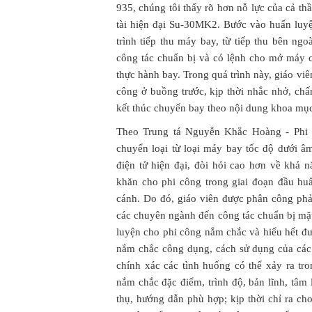
935, chúng tôi thấy rõ hơn nỗ lực của cả th
tài hiện đại Su-30MK2. Bước vào huấn luyệ
trình tiếp thu máy bay, từ tiếp thu bên ng
công tác chuẩn bị và có lệnh cho mở máy 
thực hành bay. Trong quá trình này, giáo vi
công ở buồng trước, kịp thời nhắc nhở, chấ
kết thúc chuyến bay theo nội dung khoa mục
Theo Trung tá Nguyễn Khắc Hoàng - Phi độ
chuyển loại từ loại máy bay tốc độ dưới â
điện tử hiện đại, đòi hỏi cao hơn về khả 
khăn cho phi công trong giai đoạn đầu huấ
cánh. Do đó, giáo viên được phân công phải
các chuyên ngành đến công tác chuẩn bị mặt
luyện cho phi công nắm chắc và hiểu hết đư
nắm chắc công dụng, cách sử dụng của các tr
chính xác các tình huống có thể xảy ra tr
nắm chắc đặc điểm, trình độ, bản lĩnh, tâm
thụ, hướng dẫn phù hợp; kịp thời chỉ ra c