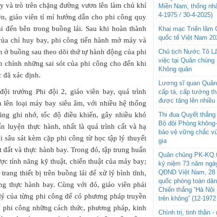
ầy và trò trên chặng đường vươn lên làm chủ khí
Miền Nam, thống nhấ
4-1975 / 30-4-2025)
n, giáo viên tỉ mỉ hướng dẫn cho phi công quy
oài đến bên trong buồng lái. Sau khi hoàn thành
Khai mạc Triển lãm
quốc tế Việt Nam 20
của chỉ huy bay, phi công tiến hành mở máy và
Chủ tịch Nước Tô L
ên ở buồng sau theo dõi thứ tự hành động của phi
việc tại Quân chủng
n chỉnh những sai sót của phi công cho đến khi
Không quân
 đã xác định.
Lương sĩ quan Quân 
i trưởng Phi đội 2, giáo viên bay, quá trình
cấp tá, cấp tướng t
được tăng lên nhiều
m lên loại máy bay siêu âm, với nhiều hệ thống
Thi đua Quyết thắng 
năng ghi nhớ, tốc độ điều khiển, gây nhiều khó
Bộ đội Phòng không
n luyện thực hành, nhất là quá trình cất và hạ
bảo vệ vững chắc vù
 sâu sát kèm cặp phi công từ học tập lý thuyết
gia
 đất và thực hành bay. Trong đó, tập trung huấn
Quân chủng PK-KQ t
ợc tính năng kỹ thuật, chiến thuật của máy bay;
kỷ niệm 73 năm ngày
QĐND Việt Nam, 28 
ang thiết bị trên buồng lái để xử lý bình tĩnh,
quốc phòng toàn dâ
ong thực hành bay. Cùng với đó, giáo viên phải
Chiến thắng “Hà Nội 
 lý của từng phi công để có phương pháp truyền
trên không” (12-1972
ho phi công những cách thức, phương pháp, kinh
Chính trị, tinh thần 