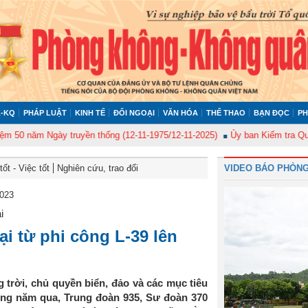
-KQ
PHÁP LUẬT
KINH TẾ
ĐỐI NGOẠI
VĂN HÓA
THỂ THAO
BẠN ĐỌC
PH
ăm Ngày truyền thống (12-11-1975/12-11-2025)
Ủy ban Kiểm tra Quân ủy T
ốt - Việc tốt
Nghiên cứu, trao đổi
VIDEO BÁO PHÒNG
2023
i
ại từ phi công L-39 lên
 trời, chủ quyền biển, đảo và các mục tiêu
ng năm qua, Trung đoàn 935, Sư đoàn 370