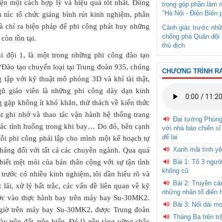
ện một cách hợp lý và hiệu quả tốt nhất. Đồng
trọng góp phần làm 
"Hà Nội - Điện Biên 
m túc tổ chức giảng bình rút kinh nghiệm, phân
và chỉ ra biện pháp để phi công phát huy những
Cảnh giác trước nhữ
chống phá Quân đội 
còn tồn tại.
thù địch
 đội 1, là một trong những phi công đào tạo
“Đào tạo chuyển loại tại Trung đoàn 935, chúng
CHƯƠNG TRÌNH R
g tập với kỹ thuật mô phỏng 3D và khí tài thật,
gũ giáo viên là những phi công dày dạn kinh
gặp không ít khó khăn, thử thách về kiến thức
 ghi nhớ và thao tác vận hành hệ thống trang
Đại tướng Phùn
ý các tình huống trong khi bay… Do đó, bên cạnh
với nhà báo chiến sĩ
để lại
mỗi phi công phải lập cho mình một kế hoạch tự
Xanh mãi tình yê
 tháng đối với tất cả các chuyên ngành. Qua quá
Bài 1: Tổ 3 ngườ
biết mệt mỏi của bản thân cộng với sự tận tình
không cũ
i trước có nhiều kinh nghiệm, tôi dần hiểu rõ và
Bài 2: Truyền c
 lái, xử lý bất trắc, các vấn đề liên quan về kỹ
những nhân tố điển 
 bước vào thực hành bay trên máy bay Su-30MK2.
Bài 3: Nối dài m
0 giờ trên máy bay Su-30MK2, được Trung đoàn
Tháng Ba trên tr
y trên đất, trên biển. Đó là nền tảng vững chắc