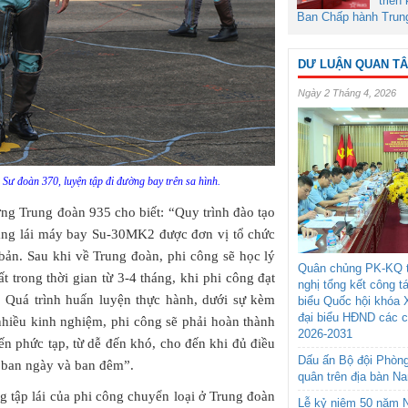
triển
Ban Chấp hành Trun
DƯ LUẬN QUAN T
Ngày 2 Tháng 4, 2026
 Sư đoàn 370, luyện tập đi đường bay trên sa hình.
ng Trung đoàn 935 cho biết: “Quy trình đào tạo
sang lái máy bay Su-30MK2 được đơn vị tổ chức
 bản. Sau khi về Trung đoàn, phi công sẽ học lý
Quân chủng PK-KQ t
 trong thời gian từ 3-4 tháng, khi phi công đạt
nghị tổng kết công t
. Quá trình huấn luyện thực hành, dưới sự kèm
biểu Quốc hội khóa 
đại biểu HĐND các 
 nhiều kinh nghiệm, phi công sẽ phải hoàn thành
2026-2031
n phức tạp, từ dễ đến khó, cho đến khi đủ điều
Dấu ấn Bộ đội Phòn
 ban ngày và ban đêm”.
quân trên địa bàn N
g tập lái của phi công chuyển loại ở Trung đoàn
Lễ kỷ niệm 50 năm N