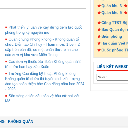
Quân khu 3
Quân khu 5
Cổng TTĐT Bộ
Phát triển lý luận về xây dựng tiềm lực quốc
Báo Quân đội 
phòng trong kỷ nguyên mới
Biên phòng
Quân chủng Phòng không - Không quân tổ
Hải quân Việt
chức Diễn tập Chỉ huy - Tham mưu, 1 bên, 2
cấp trên bản đồ, có một phần thực binh cho
Quốc phòng T
các đơn vị khu vực Miền Trung
Các đơn vị thuộc Sư đoàn Không quân 372
LIÊN KẾT WEBSI
tổ chức ban bay đầu Xuân
Trường Cao đẳng kỹ thuật Phòng không -
Không quân tổ chức thi tuyển sinh đối tượng
đào tạo hoàn thiện bậc Cao đẳng năm học 2024
- 2025
Sẵn sàng chiến đấu bảo vệ bầu cử nơi đất
Mỏ
NG - KHÔNG QUÂN