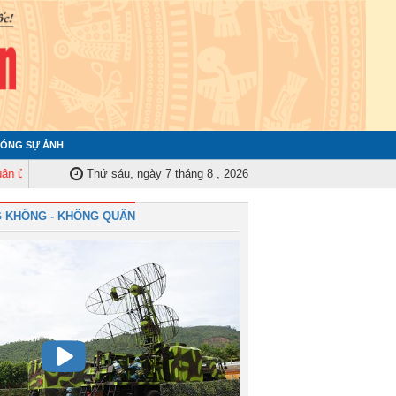
ÓNG SỰ ẢNH
rung ương tập huấn nghiệp vụ công tác kiểm tra, giám sát năm 2025
Thứ sáu, ngày 7 tháng 8 , 2026
Quân
 KHÔNG - KHÔNG QUÂN