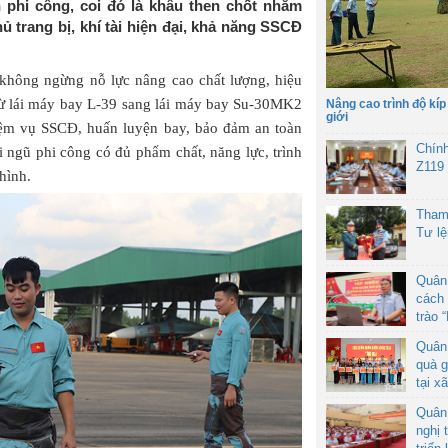
n phi công, coi đó là khâu then chốt nhằm
hủ trang bị, khí tài hiện đại, khả năng SSCĐ
không ngừng nỗ lực nâng cao chất lượng, hiệu
 từ lái máy bay L-39 sang lái máy bay Su-30MK2
Nâng cao trình độ kíp
giới
ệm vụ SSCĐ, huấn luyện bay, bảo đảm an toàn
Chín
 ngũ phi công có đủ phẩm chất, năng lực, trình
Z119
hình.
Tham
Tư l
Quân
cách 
trào 
Quân
quà g
tại x
Quân
nghị 