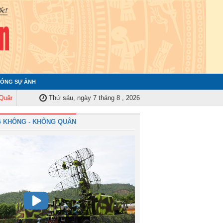
ÓNG SỰ ẢNH
 Trung ương tập huấn nghiệp vụ công tác kiểm tra, giám sát năm 2025
Thứ sáu, ngày 7 tháng 8 , 2026
Qu
 KHÔNG - KHÔNG QUÂN