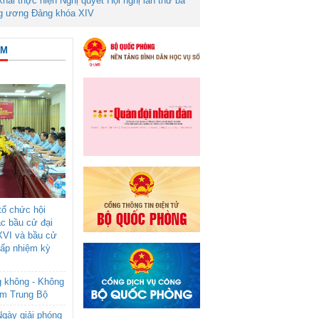
 khai thực hiện Nghị quyết Hội nghị lần thứ ba
g ương Đảng khóa XIV
ÂM
ổ chức hội
ác bầu cử đại
XVI và bầu cử
cấp nhiệm kỳ
g không - Không
am Trung Bộ
gày giải phóng