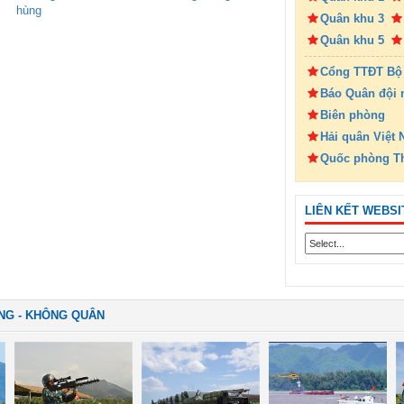
hùng
Quân khu 3
Quân khu 5
Cổng TTĐT Bộ
Báo Quân đội 
Biên phòng
Hải quân Việt
Quốc phòng T
LIÊN KẾT WEBSI
NG - KHÔNG QUÂN