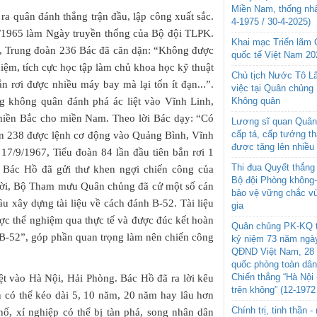
Miền Nam, thống nhấ
 ra quân đánh thắng trận đầu, lập công xuất sắc.
4-1975 / 30-4-2025)
7/1965 làm Ngày truyền thống của Bộ đội TLPK.
Khai mạc Triển lãm
1, Trung đoàn 236 Bác đã căn dặn: “Không được
quốc tế Việt Nam 20
hiệm, tích cực học tập làm chủ khoa học kỹ thuật
Chủ tịch Nước Tô L
ắn rơi được nhiều máy bay mà lại tốn ít đạn...”.
việc tại Quân chủng
Không quân
 không quân đánh phá ác liệt vào Vĩnh Linh,
miền Bắc cho miền Nam. Theo lời Bác dạy: “Có
Lương sĩ quan Quân 
cấp tá, cấp tướng t
àn 238 được lệnh cơ động vào Quảng Bình, Vĩnh
được tăng lên nhiều
17/9/1967, Tiểu đoàn 84 lần đầu tiên bắn rơi 1
Thi đua Quyết thắng 
 Bác Hồ đã gửi thư khen ngợi chiến công của
Bộ đội Phòng không
ười, Bộ Tham mưu Quân chủng đã cử một số cán
bảo vệ vững chắc vù
ầu xây dựng tài liệu về cách đánh B-52. Tài liệu
gia
ợc thể nghiệm qua thực tế và được đúc kết hoàn
Quân chủng PK-KQ t
 B-52”, góp phần quan trọng làm nên chiến công
kỷ niệm 73 năm ngày
QĐND Việt Nam, 28 
quốc phòng toàn dâ
Chiến thắng “Hà Nội 
iệt vào Hà Nội, Hải Phòng. Bác Hồ đã ra lời kêu
trên không” (12-1972
òn có thể kéo dài 5, 10 năm, 20 năm hay lâu hơn
Chính trị, tinh thần 
ố, xí nghiệp có thể bị tàn phá, song nhân dân