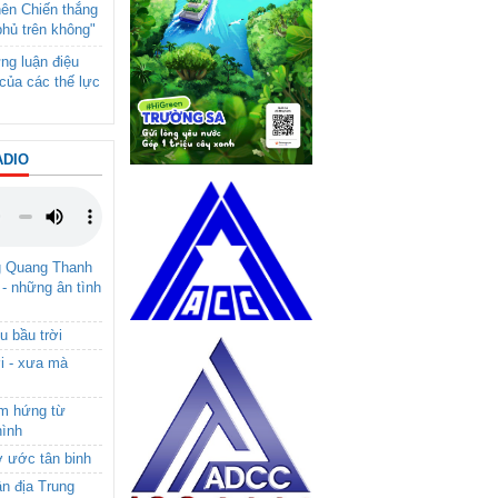
nên Chiến thắng
phủ trên không"
ng luận điệu
của các thế lực
ADIO
g Quang Thanh
 - những ân tình
u bầu trời
i - xưa mà
ảm hứng từ
hình
ơ ước tân binh
ận địa Trung