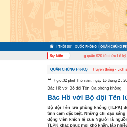
THỜI SỰ
QUỐC PHÒNG
QUÂN CHỦNG PK
p huấn cán bộ năm 2026
Trung đoàn Không quân 920 tổ chức Lễ kỷ niệm 50
Sự kiện
QUÂN CHỦNG PK-KQ
Truyền thống - Lịch 
7 giờ:32 phút Thứ năm, ngày 16 tháng 2 , 2
Bác Hồ với Bộ đội Tên lửa phòng không
Bác Hồ với Bộ đội Tên 
Bộ đội Tên lửa phòng không (TLPK) 
tình cảm đặc biệt. Những chỉ đạo sáng
động viên khích lệ của Người là nguồn 
TLPK khắc phục mọi khó khăn, lập nhiều