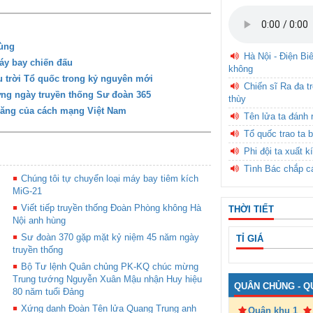
hùng
Hà Nội - Điện Bi
áy bay chiến đấu
không
u trời Tổ quốc trong kỷ nguyên mới
Chiến sĩ Ra đa t
ừng ngày truyền thống Sư đoàn 365
thùy
năng của cách mạng Việt Nam
Tên lửa ta đánh 
Tổ quốc trao ta b
Phi đội ta xuất k
Tình Bác chắp c
Chúng tôi tự chuyển loại máy bay tiêm kích
MiG-21
Viết tiếp truyền thống Đoàn Phòng không Hà
THỜI TIẾT
Nội anh hùng
Sư đoàn 370 gặp mặt kỷ niệm 45 năm ngày
TỈ GIÁ
truyền thống
Bộ Tư lệnh Quân chủng PK-KQ chúc mừng
Trung tướng Nguyễn Xuân Mậu nhận Huy hiệu
QUÂN CHỦNG - Q
80 năm tuổi Đảng
Xứng danh Đoàn Tên lửa Quang Trung anh
Quân khu 1