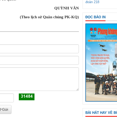
đoàn 218
QUỲNH VÂN
(Theo lịch sử Quân chủng PK-KQ)
ĐỌC BÁO IN
Gửi
BÀI HÁT HAY VỀ B