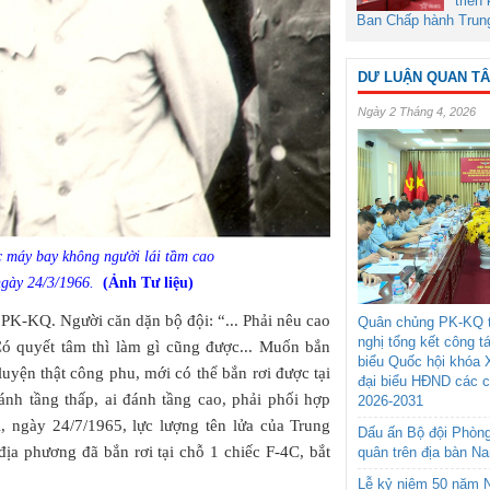
triển
Ban Chấp hành Trun
DƯ LUẬN QUAN T
Ngày 2 Tháng 4, 2026
 máy bay không người lái tầm cao
 ngày 24/3/1966.
(Ảnh Tư liệu)
K-KQ. Người căn dặn bộ đội: “... Phải nêu cao
Quân chủng PK-KQ t
nghị tổng kết công t
ó quyết tâm thì làm gì cũng được... Muốn bắn
biểu Quốc hội khóa 
 luyện thật công phu, mới có thể bắn rơi được tại
đại biểu HĐND các 
ánh tầng thấp, ai đánh tầng cao, phải phối hợp
2026-2031
ời, ngày 24/7/1965, lực lượng tên lửa của Trung
Dấu ấn Bộ đội Phòn
ịa phương đã bắn rơi tại chỗ 1 chiếc F-4C, bắt
quân trên địa bàn N
Lễ kỷ niệm 50 năm N