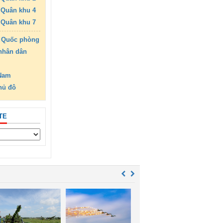
Quân khu 4
Quân khu 7
 Quốc phòng
nhân dân
 Nam
hủ đô
TE