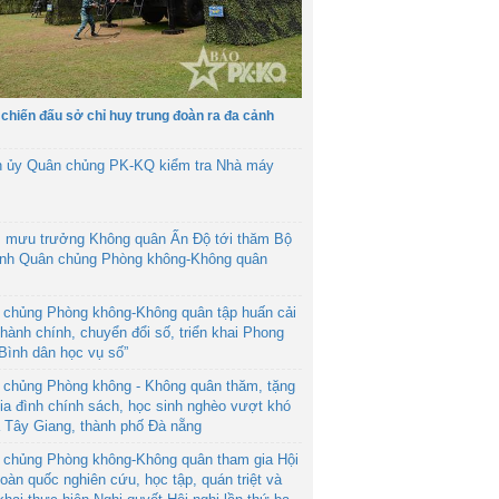
 chiến đấu sở chỉ huy trung đoàn ra đa cảnh
h ủy Quân chủng PK-KQ kiểm tra Nhà máy
 mưu trưởng Không quân Ấn Độ tới thăm Bộ
ệnh Quân chủng Phòng không-Không quân
 chủng Phòng không-Không quân tập huấn cải
hành chính, chuyển đổi số, triển khai Phong
“Bình dân học vụ số”
 chủng Phòng không - Không quân thăm, tặng
ia đình chính sách, học sinh nghèo vượt khó
ã Tây Giang, thành phố Đà nẵng
 chủng Phòng không-Không quân tham gia Hội
toàn quốc nghiên cứu, học tập, quán triệt và