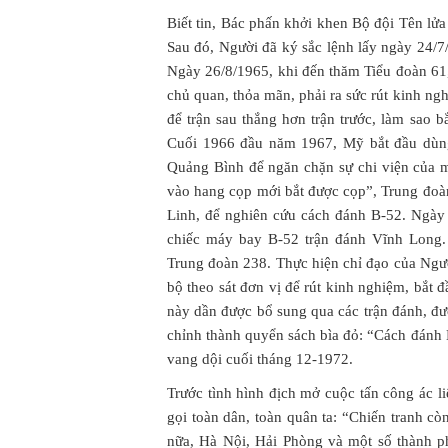
Biết tin, Bác phấn khởi khen Bộ đội Tên lửa
Sau đó, Người đã ký sắc lệnh lấy ngày 24/
Ngày 26/8/1965, khi đến thăm Tiểu đoàn 6
chủ quan, thỏa mãn, phải ra sức rút kinh ng
để trận sau thắng hơn trận trước, làm sao b
Cuối 1966 đầu năm 1967, Mỹ bắt đầu dùng
Quảng Bình để ngăn chặn sự chi viện của 
vào hang cọp mới bắt được cọp”, Trung đo
Linh, để nghiên cứu cách đánh B-52. Ngày 
chiếc máy bay B-52 trận đánh Vĩnh Long.
Trung đoàn 238. Thực hiện chỉ đạo của Ng
bộ theo sát đơn vị để rút kinh nghiệm, bắt đ
này dần được bổ sung qua các trận đánh, đư
chỉnh thành quyển sách bìa đỏ: “Cách đánh
vang dội cuối tháng 12-1972.
Trước tình hình địch mở cuộc tấn công ác l
gọi toàn dân, toàn quân ta: “Chiến tranh c
nữa, Hà Nội, Hải Phòng và một số thành ph