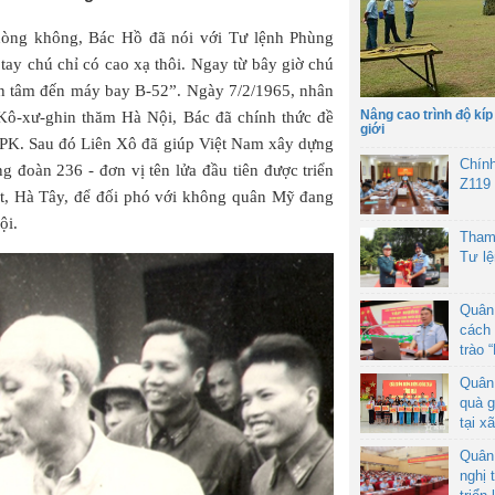
òng không, Bác Hồ đã nói với Tư lệnh Phùng
ay chú chỉ có cao xạ thôi. Ngay từ bây giờ chú
an tâm đến máy bay B-52”. Ngày 7/2/1965, nhân
Nâng cao trình độ kíp
Kô-xư-ghin thăm Hà Nội, Bác đã chính thức đề
giới
LPK. Sau đó Liên Xô đã giúp Việt Nam xây dựng
Chín
g đoàn 236 - đơn vị tên lửa đầu tiên được triển
Z119
Bạt, Hà Tây, để đối phó với không quân Mỹ đang
ội.
Tham
Tư l
Quân
cách 
trào 
Quân
quà g
tại x
Quân
nghị 