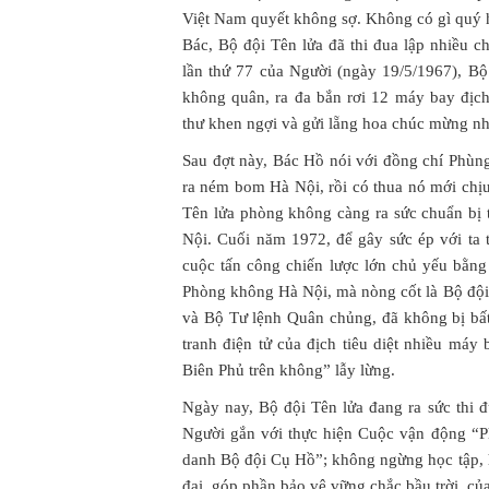
Việt Nam quyết không sợ. Không có gì quý h
Bác, Bộ đội Tên lửa đã thi đua lập nhiều c
lần thứ 77 của Người (ngày 19/5/1967), Bộ
không quân, ra đa bắn rơi 12 máy bay địch,
thư khen ngợi và gửi lẵng hoa chúc mừng nh
Sau đợt này, Bác Hồ nói với đồng chí Phù
ra ném bom Hà Nội, rồi có thua nó mới chịu 
Tên lửa phòng không càng ra sức chuẩn bị t
Nội. Cuối năm 1972, để gây sức ép với ta
cuộc tấn công chiến lược lớn chủ yếu bằn
Phòng không Hà Nội, mà nòng cốt là Bộ đội 
và Bộ Tư lệnh Quân chủng, đã không bị bấ
tranh điện tử của địch tiêu diệt nhiều má
Biên Phủ trên không” lẫy lừng.
Ngày nay, Bộ đội Tên lửa đang ra sức thi 
Người gắn với thực hiện Cuộc vận động “Ph
danh Bộ đội Cụ Hồ”; không ngừng học tập, h
đại, góp phần bảo vệ vững chắc bầu trời củ