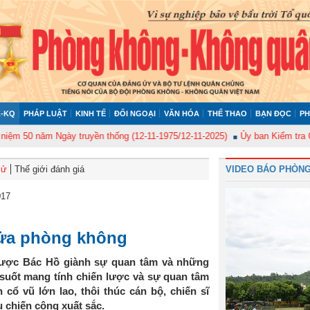
-KQ
PHÁP LUẬT
KINH TẾ
ĐỐI NGOẠI
VĂN HÓA
THỂ THAO
BẠN ĐỌC
PH
 năm Ngày truyền thống (12-11-1975/12-11-2025)
Ủy ban Kiểm tra Quân ủy
sử
Thế giới đánh giá
VIDEO BÁO PHÒNG
017
lửa phòng không
được Bác Hồ giành sự quan tâm và những
 suốt mang tính chiến lược và sự quan tâm
cổ vũ lớn lao, thôi thúc cán bộ, chiến sĩ
 chiến công xuất sắc.