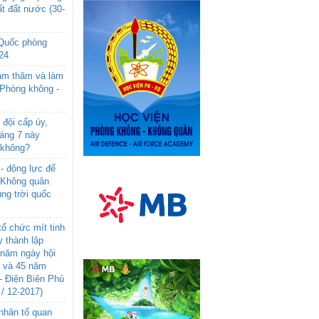
t đất nước (30-
 Quốc phòng
24
âm thăm và làm
 Phòng không -
đội cấp úy,
háng 7 này
 không?
- động lực để
-Không quân
ng trời quốc
ổ chức mít tinh
 thành lập
năm ngày hội
n và 45 năm
- Điện Biên Phủ
 / 12-2017)
- nhân tố quan