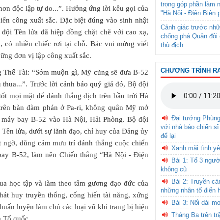
trọng góp phần làm 
ơn độc lập tự do...”. Hưởng ứng lời kêu gọi của
"Hà Nội - Điện Biên 
hiến công xuất sắc. Đặc biệt đúng vào sinh nhật
Cảnh giác trước nhữ
 đội Tên lửa đã hiệp đồng chặt chẽ với cao xạ,
chống phá Quân đội 
 có nhiều chiếc rơi tại chỗ. Bác vui mừng viết
thù địch
ững đơn vị lập công xuất sắc.
CHƯƠNG TRÌNH R
ng Thế Tài: “Sớm muộn gì, Mỹ cũng sẽ đưa B-52
thua...”. Trước lời cảnh báo quý giá đó, Bộ đội
ốt mọi mặt để đánh thắng địch trên bầu trời Hà
 trên bàn đàm phán ở Pa-ri, không quân Mỹ mở
Đại tướng Phùn
g máy bay B-52 vào Hà Nội, Hải Phòng. Bộ đội
với nhà báo chiến sĩ
Tên lửa, dưới sự lãnh đạo, chỉ huy của Đảng ủy
để lại
t ngờ, dũng cảm mưu trí đánh thắng cuộc chiến
Xanh mãi tình yê
y bay B-52, làm nên Chiến thắng “Hà Nội - Điện
Bài 1: Tổ 3 ngườ
không cũ
Bài 2: Truyền c
đua học tập và làm theo tấm gương đạo đức của
những nhân tố điển 
át huy truyền thống, cống hiến tài năng, xứng
Bài 3: Nối dài m
uấn luyện làm chủ các loại vũ khí trang bị hiện
Tháng Ba trên tr
a Tổ quốc.