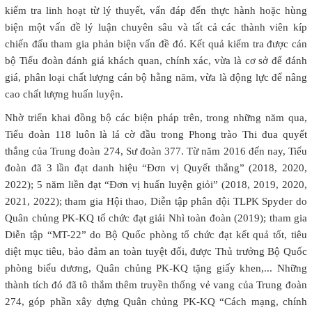
kiểm tra linh hoạt từ lý thuyết, vấn đáp đến thực hành hoặc hùng
biện một vấn đề lý luận chuyên sâu và tất cả các thành viên kíp
chiến đấu tham gia phản biện vấn đề đó. Kết quả kiểm tra được cán
bộ Tiểu đoàn đánh giá khách quan, chính xác, vừa là cơ sở để đánh
giá, phân loại chất lượng cán bộ hằng năm, vừa là động lực để nâng
cao chất lượng huấn luyện.
Nhờ triển khai đồng bộ các biện pháp trên, trong những năm qua,
Tiểu đoàn 118 luôn là lá cờ đầu trong Phong trào Thi đua quyết
thắng của Trung đoàn 274, Sư đoàn 377. Từ năm 2016 đến nay, Tiểu
đoàn đã 3 lần đạt danh hiệu “Đơn vị Quyết thắng” (2018, 2020,
2022); 5 năm liền đạt “Đơn vị huấn luyện giỏi” (2018, 2019, 2020,
2021, 2022); tham gia Hội thao, Diễn tập phân đội TLPK Spyder do
Quân chủng PK-KQ tổ chức đạt giải Nhì toàn đoàn (2019); tham gia
Diễn tập “MT-22” do Bộ Quốc phòng tổ chức đạt kết quả tốt, tiêu
diệt mục tiêu, bảo đảm an toàn tuyệt đối, được Thủ trưởng Bộ Quốc
phòng biểu dương, Quân chủng PK-KQ tặng giấy khen,... Những
thành tích đó đã tô thắm thêm truyền thống vẻ vang của Trung đoàn
274, góp phần xây dựng Quân chủng PK-KQ “Cách mạng, chính