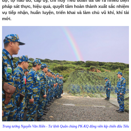
dự, tự hào đó, cấp ủy, chỉ huy Tiểu đoàn đã đề ra nhiều biện
pháp sát thực, hiệu quả, quyết tâm hoàn thành xuất sắc nhiệm
vụ tiếp nhận, huấn luyện, triển khai và làm chủ vũ khí, khí tài
mới.
Trung tướng Nguyễn Văn Hiền - Tư lệnh Quân chủng PK-KQ động viên kíp chiến đấu Tiểu