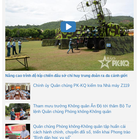
Nâng cao trình độ kíp chiến đấu sở chỉ huy trung đoàn ra đa cảnh giới
Chính ủy Quân chủng PK-KQ kiểm tra Nhà máy Z119
Tham mưu trưởng Không quân Ấn Độ tới thăm Bộ Tư
lệnh Quân chủng Phòng không-Không quân
Quân chủng Phòng không-Không quân tập huấn cải
cách hành chính, chuyển đổi số, triển khai Phong trào
“Bình dân học vụ số”