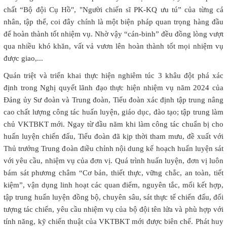
chất “Bộ đội Cụ Hồ", "Người chiến sĩ PK-KQ ưu tú” của từng cá
nhân, tập thể, coi đây chính là một biện pháp quan trọng hàng đầu
để hoàn thành tốt nhiệm vụ. Nhờ vậy “cán-binh” đều đồng lòng vượt
qua nhiều khó khăn, vất vả vươn lên hoàn thành tốt mọi nhiệm vụ
được giao,...
Quán triệt và triển khai thực hiện nghiêm túc 3 khâu đột phá xác
định trong Nghị quyết lãnh đạo thực hiện nhiệm vụ năm 2024 của
Đảng ủy Sư đoàn và Trung đoàn, Tiểu đoàn xác định tập trung nâng
cao chất lượng công tác huấn luyện, giáo dục, đào tạo; tập trung làm
chủ VKTBKT mới. Ngay từ đầu năm khi làm công tác chuẩn bị cho
huấn luyện chiến đấu, Tiểu đoàn đã kịp thời tham mưu, đề xuất với
Thủ trưởng Trung đoàn điều chỉnh nội dung kế hoạch huấn luyện sát
với yêu cầu, nhiệm vụ của đơn vị. Quá trình huấn luyện, đơn vị luôn
bám sát phương châm “Cơ bản, thiết thực, vững chắc, an toàn, tiết
kiệm”, vận dụng linh hoạt các quan điểm, nguyên tắc, mối kết hợp,
tập trung huấn luyện đồng bộ, chuyên sâu, sát thực tế chiến đấu, đối
tượng tác chiến, yêu cầu nhiệm vụ của bộ đội tên lửa và phù hợp với
tính năng, kỹ chiến thuật của VKTBKT mới được biên chế. Phát huy