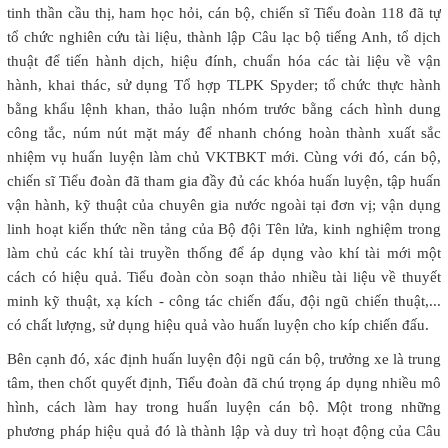
tinh thần cầu thị, ham học hỏi, cán bộ, chiến sĩ Tiểu đoàn 118 đã tự
tổ chức nghiên cứu tài liệu, thành lập Câu lạc bộ tiếng Anh, tổ dịch
thuật để tiến hành dịch, hiệu đính, chuẩn hóa các tài liệu về vận
hành, khai thác, sử dụng Tổ hợp TLPK Spyder; tổ chức thực hành
bằng khẩu lệnh khan, thảo luận nhóm trước bằng cách hình dung
công tắc, núm nút mặt máy để nhanh chóng hoàn thành xuất sắc
nhiệm vụ huấn luyện làm chủ VKTBKT mới. Cùng với đó, cán bộ,
chiến sĩ Tiểu đoàn đã tham gia đầy đủ các khóa huấn luyện, tập huấn
vận hành, kỹ thuật của chuyên gia nước ngoài tại đơn vị; vận dụng
linh hoạt kiến thức nền tảng của Bộ đội Tên lửa, kinh nghiệm trong
làm chủ các khí tài truyền thống để áp dụng vào khí tài mới một
cách có hiệu quả. Tiểu đoàn còn soạn thảo nhiều tài liệu về thuyết
minh kỹ thuật, xạ kích - công tác chiến đấu, đội ngũ chiến thuật,...
có chất lượng, sử dụng hiệu quả vào huấn luyện cho kíp chiến đấu.
Bên cạnh đó, xác định huấn luyện đội ngũ cán bộ, trưởng xe là trung
tâm, then chốt quyết định, Tiểu đoàn đã chú trọng áp dụng nhiều mô
hình, cách làm hay trong huấn luyện cán bộ. Một trong những
phương pháp hiệu quả đó là thành lập và duy trì hoạt động của Câu