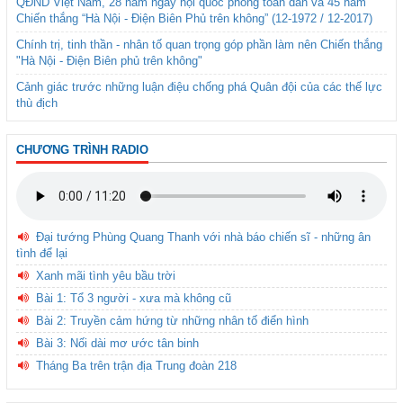
QĐND Việt Nam, 28 năm ngày hội quốc phòng toàn dân và 45 năm
Chiến thắng “Hà Nội - Điện Biên Phủ trên không” (12-1972 / 12-2017)
Chính trị, tinh thần - nhân tố quan trọng góp phần làm nên Chiến thắng
"Hà Nội - Điện Biên phủ trên không"
Cảnh giác trước những luận điệu chống phá Quân đội của các thế lực
thù địch
CHƯƠNG TRÌNH RADIO
Đại tướng Phùng Quang Thanh với nhà báo chiến sĩ - những ân
tình để lại
Xanh mãi tình yêu bầu trời
Bài 1: Tổ 3 người - xưa mà không cũ
Bài 2: Truyền cảm hứng từ những nhân tố điển hình
Bài 3: Nối dài mơ ước tân binh
Tháng Ba trên trận địa Trung đoàn 218