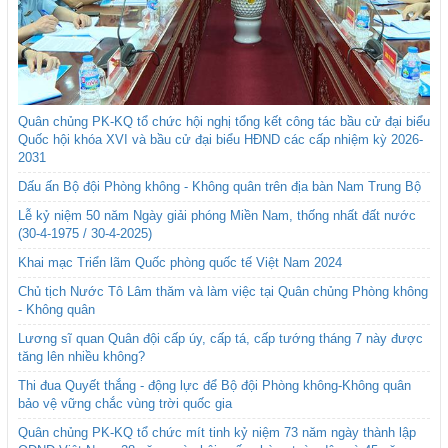
Quân chủng PK-KQ tổ chức hội nghị tổng kết công tác bầu cử đại biểu
Quốc hội khóa XVI và bầu cử đại biểu HĐND các cấp nhiệm kỳ 2026-
2031
Dấu ấn Bộ đội Phòng không - Không quân trên địa bàn Nam Trung Bộ
Lễ kỷ niệm 50 năm Ngày giải phóng Miền Nam, thống nhất đất nước
(30-4-1975 / 30-4-2025)
Khai mạc Triển lãm Quốc phòng quốc tế Việt Nam 2024
Chủ tịch Nước Tô Lâm thăm và làm việc tại Quân chủng Phòng không
- Không quân
Lương sĩ quan Quân đội cấp úy, cấp tá, cấp tướng tháng 7 này được
tăng lên nhiều không?
Thi đua Quyết thắng - động lực để Bộ đội Phòng không-Không quân
bảo vệ vững chắc vùng trời quốc gia
Quân chủng PK-KQ tổ chức mít tinh kỷ niệm 73 năm ngày thành lập