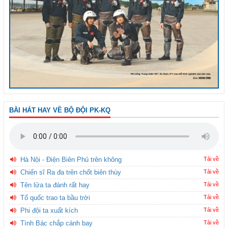
BÀI HÁT HAY VỀ BỘ ĐỘI PK-KQ
Hà Nội - Điện Biên Phủ trên không
Tải về
Chiến sĩ Ra đa trên chốt biên thùy
Tải về
Tên lửa ta đánh rất hay
Tải về
Tổ quốc trao ta bầu trời
Tải về
Phi đội ta xuất kích
Tải về
Tình Bác chắp cánh bay
Tải về