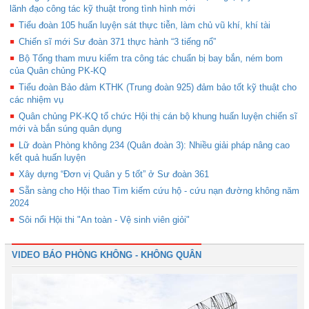
lãnh đạo công tác kỹ thuật trong tình hình mới
Tiểu đoàn 105 huấn luyện sát thực tiễn, làm chủ vũ khí, khí tài
Chiến sĩ mới Sư đoàn 371 thực hành “3 tiếng nổ”
Bộ Tổng tham mưu kiểm tra công tác chuẩn bị bay bắn, ném bom
của Quân chủng PK-KQ
Tiểu đoàn Bảo đảm KTHK (Trung đoàn 925) đảm bảo tốt kỹ thuật cho
các nhiệm vụ
Quân chủng PK-KQ tổ chức Hội thị cán bộ khung huấn luyện chiến sĩ
mới và bắn súng quân dụng
Lữ đoàn Phòng không 234 (Quân đoàn 3): Nhiều giải pháp nâng cao
kết quả huấn luyện
Xây dựng “Đơn vị Quân y 5 tốt” ở Sư đoàn 361
Sẵn sàng cho Hội thao Tìm kiếm cứu hộ - cứu nạn đường không năm
2024
Sôi nổi Hội thi "An toàn - Vệ sinh viên giỏi"
VIDEO BÁO PHÒNG KHÔNG - KHÔNG QUÂN