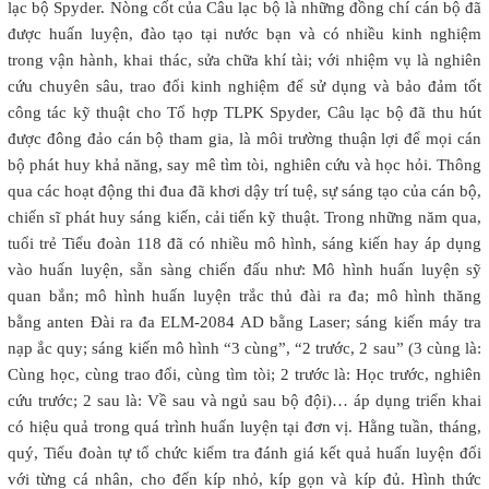
lạc bộ Spyder. Nòng cốt của Câu lạc bộ là những đồng chí cán bộ đã
được huấn luyện, đào tạo tại nước bạn và có nhiều kinh nghiệm
trong vận hành, khai thác, sửa chữa khí tài; với nhiệm vụ là nghiên
cứu chuyên sâu, trao đổi kinh nghiệm để sử dụng và bảo đảm tốt
công tác kỹ thuật cho Tổ hợp TLPK Spyder, Câu lạc bộ đã thu hút
được đông đảo cán bộ tham gia, là môi trường thuận lợi để mọi cán
bộ phát huy khả năng, say mê tìm tòi, nghiên cứu và học hỏi. Thông
qua các hoạt động thi đua đã khơi dậy trí tuệ, sự sáng tạo của cán bộ,
chiến sĩ phát huy sáng kiến, cải tiến kỹ thuật. Trong những năm qua,
tuổi trẻ Tiểu đoàn 118 đã có nhiều mô hình, sáng kiến hay áp dụng
vào huấn luyện, sẵn sàng chiến đấu như: Mô hình huấn luyện sỹ
quan bắn; mô hình huấn luyện trắc thủ đài ra đa; mô hình thăng
bằng anten Đài ra đa ELM-2084 AD bằng Laser; sáng kiến máy tra
nạp ắc quy; sáng kiến mô hình “3 cùng”, “2 trước, 2 sau” (3 cùng là:
Cùng học, cùng trao đổi, cùng tìm tòi; 2 trước là: Học trước, nghiên
cứu trước; 2 sau là: Về sau và ngủ sau bộ đội)… áp dụng triển khai
có hiệu quả trong quá trình huấn luyện tại đơn vị. Hằng tuần, tháng,
quý, Tiểu đoàn tự tổ chức kiểm tra đánh giá kết quả huấn luyện đối
với từng cá nhân, cho đến kíp nhỏ, kíp gọn và kíp đủ. Hình thức